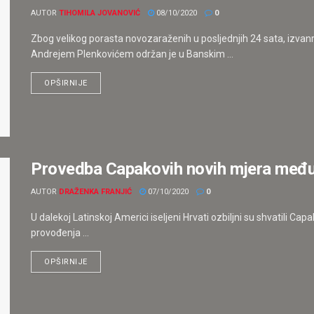
AUTOR
TIHOMILA JOVANOVIĆ
08/10/2020
0
Zbog velikog porasta novozaraženih u posljednjih 24 sata, izva
Andrejem Plenkovićem održan je u Banskim ...
OPŠIRNIJE
Provedba Capakovih novih mjera među
AUTOR
DRAŽENKA FRANJIĆ
07/10/2020
0
U dalekoj Latinskoj Americi iseljeni Hrvati ozbiljni su shvatili C
provođenja ...
OPŠIRNIJE