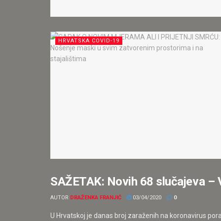
HRVATSKA COVID-19
SAŽETAK: Novih 68 slučajeva – 
HRVATSKA
AUTOR
DRAŽENKA FRANJIĆ
03/04/2020
0
U Hrvatskoj je danas broj zaraženih na koronavirus poras