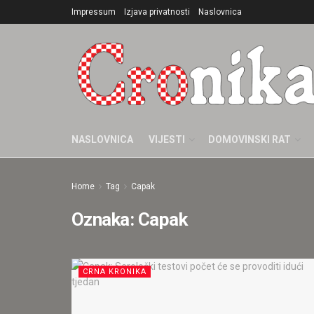
Impressum
Izjava privatnosti
Naslovnica
NASLOVNICA
VIJESTI
DOMOVINSKI RAT
Home
Tag
Capak
Oznaka:
Capak
CRNA KRONIKA