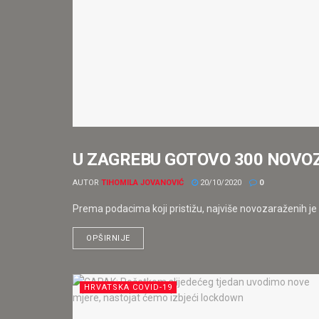
U ZAGREBU GOTOVO 300 NOVOZARA
HRVATSKA COVID-19
AUTOR
TIHOMILA JOVANOVIĆ
20/10/2020
0
Prema podacima koji pristižu, najviše novozaraženih je
OPŠIRNIJE
HRVATSKA COVID-19