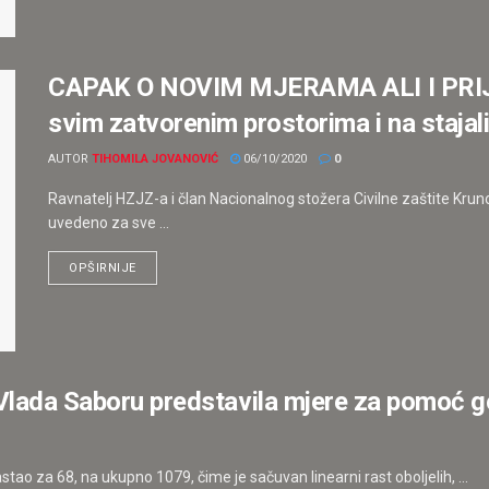
CAPAK O NOVIM MJERAMA ALI I PRIJ
svim zatvorenim prostorima i na stajal
AUTOR
TIHOMILA JOVANOVIĆ
06/10/2020
0
Ravnatelj HZJZ-a i član Nacionalnog stožera Civilne zaštite Krun
uvedeno za sve ...
OPŠIRNIJE
Vlada Saboru predstavila mjere za pomoć 
tao za 68, na ukupno 1079, čime je sačuvan linearni rast oboljelih, ...