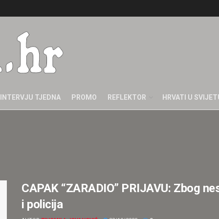
INTERVJU TJEDNA
PROMO
REFLEKTOR
HRVATI U SVIJET
CAPAK “ZARADIO” PRIJAVU: Zbog nesug
i policija