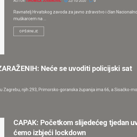
AUTOR
TIHOMILA JOVANOVIĆ
22/10/2020
0
Ravnatelj Hrvatskog zavoda za javno zdravstvo i član Nacionalnog
muškarcem na ...
OPŠIRNIJE
ŽENIH: Neće se uvoditi policijski sat
 u Zagrebu, njih 293, Primorsko-goranska županija ima 66, a Sisačko-mos
CAPAK: Početkom slijedećeg tjedan uv
ćemo izbjeći lockdown