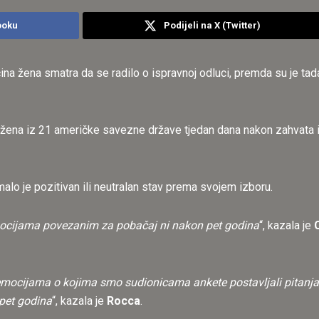
ooku
Podijeli na X (Twitter)
ina žena smatra da se radilo o ispravnoj odluci, premda su je tad
 žena iz 21 američke savezne države tjedan dana nakon zahvata i
alo je pozitivan ili neutralan stav prema svojem izboru.
mocijama povezanim za pobačaj ni nakon pet godina
“, kazala je
ocijama o kojima smo sudionicama ankete postavljali pitanja, 
 pet godina
“, kazala je
Rocca
.