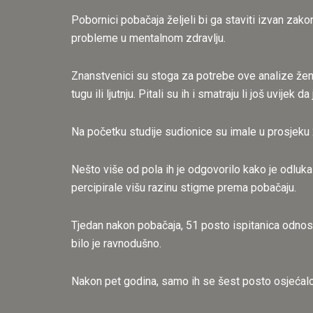
Pobornici pobačaja željeli bi ga staviti izvan zako
probleme u mentalnom zdravlju.
Znanstvenici su stoga za potrebe ove analize ženam
tugu ili ljutnju. Pitali su ih i smatraju li još uvijek 
Na početku studije sudionice su imale u prosjeku 
Nešto više od pola ih je odgovorilo kako je odluka 
percipirale višu razinu stigme prema pobačaju.
Tjedan nakon pobačaja, 51 posto ispitanica odnosi
bilo je ravnodušno.
Nakon pet godina, samo ih se šest posto osjećal