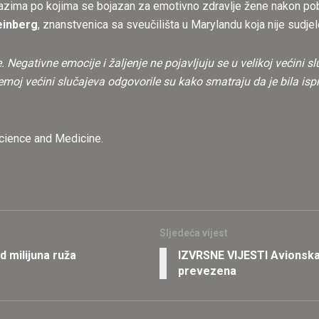
okazima po kojima se bojazan za emotivno zdravlje žene nakon poba
einberg
, znanstvenica sa sveučilišta u Marylandu koja nije sudjel
. Negativne emocije i žaljenje ne pojavljuju se u velikoj većini
olemoj većini slučajeva odgovorile su kako smatraju da je bila i
 Science and Medicine.
Sljedeća vijest
 milijuna ruža
IZVRSNE VIJESTI Avionska 
prevezena