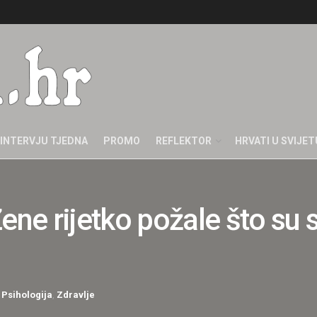
INTERVJU TJEDNA
PROMO
REFLEKTOR
HRVATI U SVIJET
e rijetko požale što su s
,
Psihologija
,
Zdravlje