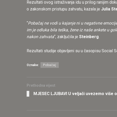
Rezultati ovog istraživanja idu u prilog ranijim d
o zakonskom pristupu zahvatu, kazala je
Julia St
“
Pobačaj ne vodi u kajanje ni u negativne emocije
im je odluka bila teška, žene iz naše ankete u g
nakon zahvata
“, zaključila je
Steinberg
.
Rezultati studije objavljeni su u časopisu Social
Oznake:
Pobačaj
Prethodna vijest
MJESEC LJUBAVI U veljači uvezemo više od