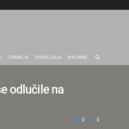
U
ZDRAVLJE
PSIHOLOGIJA
KOLUMNE
e odlučile na
0
0