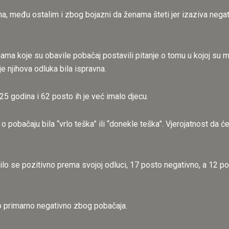
na, među ostalim i zbog bojazni da ženama šteti jer izaziva negati
a koje su obavile pobačaj postavili pitanje o tomu u kojoj su mjer
da je njihova odluka bila ispravna.
25 godina i 62 posto ih je već imalo djecu.
o pobačaju bila “vrlo teška” ili “donekle teška”. Vjerojatnost da ć
lo se pozitivno prema svojoj odluci, 17 posto negativno, a 12 po
o primarno negativno zbog pobačaja.