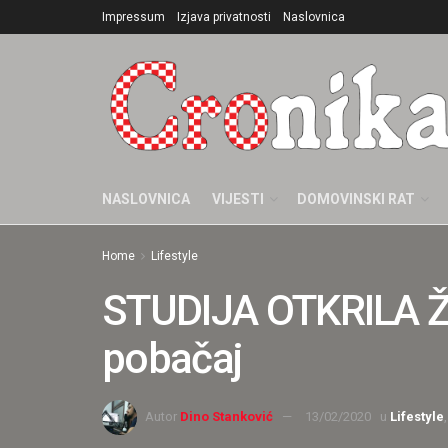
Impressum
Izjava privatnosti
Naslovnica
NASLOVNICA
VIJESTI
DOMOVINSKI RAT
Home
Lifestyle
STUDIJA OTKRILA Žen
pobačaj
Autor
Dino Stanković
13/02/2020
u
Lifestyle