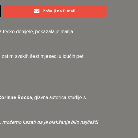
Pošalji na E-mail
a teško donijele, pokazala je manja
 zatim svakih šest mjeseci u idućih pet
Corinne Rocca
, glavna autorica studije s
možemo kazati da je olakšanje bilo najčešći