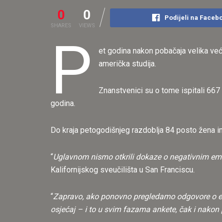
0
0
Podijeli na Faceb
SHARES
VIEWS
P
et godina nakon pobačaja velika već
američka studija.
Znanstvenici su o tome ispitali 667
godina.
Do kraja petogodišnjeg razdoblja 84 posto žena im
“
Uglavnom nismo otkrili dokaze o negativnim e
Kalifornijskog sveučilišta u San Franciscu.
“
Zapravo, ako ponovno pregledamo odgovore o em
osjećaj – i to u svim fazama ankete, čak i nakon