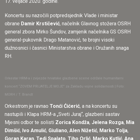
17. veljače 2020. godine.
Koncertu su nazočili potpredsjednik Vlade i ministar
obrane
Damir Krstičević
, načelnik Glavnog stožera OSRH
general zbora Mirko Šundov, zamjenik načelnika GS OSRH
general-pukovnik Drago Matanović, te brojni visoki
dužnosnici i časnici Ministarstva obrane i Oružanih snaga
RH.
Orkestar HRM-a i zvijezde hrvatske glazbene scene održale humanitarni
koncert “ZOVEM PRIJATELJE MOJE” za Zakladu vojne solidarnosti | Foto:
MORH / T. Brandt
Orkestrom je ravnao
Tonći Ćićerić
, a na koncertu su
nastupili i Klapa HRM-a „Sveti Juraj“, glazbeni sastav
Mjesni odbor te solisti
Zorica Kondža
,
Jelena Rozga
,
Mia
Dimšić
,
Ivo Amulić
,
Giuliano
,
Alen Nižetić
,
Marko Tolja
,
Goran Karan
,
Tedi Spalato
,
Tiho Orlić
,
Marko Kutlić
,
Ana