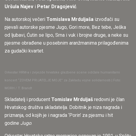
Uršula Najev
i
Petar Dragojević
.
Na autorskoj večeri
Tomislava Mrduljaša
izvođači su
pjevali autorske pjesme Jugo, Gori more, Bez tebe, Ješka
od ljubavi, Ćutin se lipo, Srna i vuk i brojne druge, a neke su
pjesme obrađene u posebnim aranžmanima prilagođenima
za gudački kvartet.
Orkestar HRM-a i zvijezde hrvatske glazbene scene održale humanitarni
koncert “ZOVEM PRIJATELJE MOJE” za Zakladu vojne solidarnosti | Foto:
MORH / T. Brandt
Skladatelj i producent
Tomislav Mrduljaš
redovni je član
Hrvatskog društva skladatelja. Dobitnik je niza nagrada i
priznanja, od kojih je i nagrada ‘Porin’ za pjesmu i hit
godine
Jugo
.
Orkestar Hrvatske ratne mornarice osnovan je 1991. u Splitu