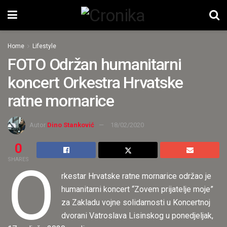
Home
Lifestyle
FOTO Održan humanitarni
koncert Orkestra Hrvatske
ratne mornarice
Autor
Dino Stanković
18/02/2020
0
O
SHARES
rkestar Hrvatske ratne mornarice održao je
humanitarni koncert “Zovem prijatelje moje”
za Zakladu vojne solidarnosti u Koncertnoj
dvorani Vatroslava Lisinskog u ponedjeljak,