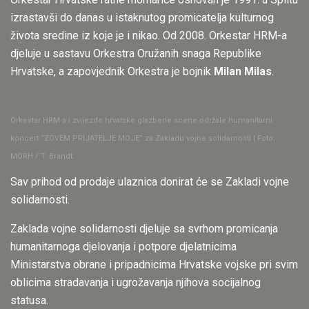
izrastavši do danas u istaknutog promicatelja kulturnog
života sredine iz koje je i nikao. Od 2008. Orkestar HRM-a
djeluje u sastavu Orkestra Oružanih snaga Republike
Hrvatske, a zapovjednik Orkestra je bojnik
Milan Milas
.
Orkestar HRM-a i zvijezde hrvatske glazbene scene održale humanitarni
koncert “ZOVEM PRIJATELJE MOJE” za Zakladu vojne solidarnosti | Foto:
MORH / T. Brandt
Sav prihod od prodaje ulaznica donirat će se Zakladi vojne
solidarnosti.
Zaklada vojne solidarnosti djeluje sa svrhom promicanja
humanitarnoga djelovanja i potpore djelatnicima
Ministarstva obrane i pripadnicima Hrvatske vojske pri svim
oblicima stradavanja i ugrožavanja njihova socijalnog
statusa.