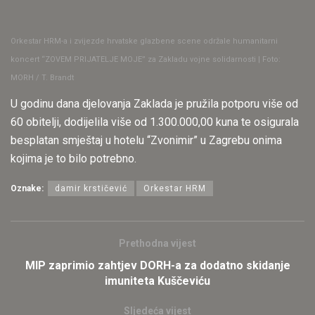
Orkestar HRM-a i zvijezde hrvatske glazbene scene održale humanitarni
koncert “ZOVEM PRIJATELJE MOJE” za Zakladu vojne solidarnosti | Foto:
MORH / T. Brandt
U godinu dana djelovanja Zaklada je pružila potporu više od
60 obitelji, dodijelila više od 1.300.000,00 kuna te osigurala
besplatan smještaj u hotelu “Zvonimir” u Zagrebu onima
kojima je to bilo potrebno.
Oznake:
damir krstičević
Orkestar HRM
Prethodna vijest
MIP zaprimio zahtjev DORH-a za dodatno skidanje
imuniteta Kuščeviću
Sljedeća vijest