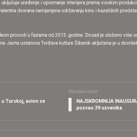
ja uključuje uređenje i opremanje interijera prema visokim produ
alentna dvorana namijenjena održavanju kino i kazališnih predst
Odeon provodi u fazama od 2013. godine. Dosad je uloženo više od
ine Javna ustanova Tvrđava kulture Šibenik uključena je u dovršet
Sljedeća vijest
u Turskoj, avion se
NAJSKROMNIJA INAUGURAC
pozvao 39 uzvanika