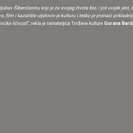
ljubav Šibenčaninu koji je za svojeg života bio, i još uvijek jes
, film i kazalište utjelovio je kulturu i teško je pronaći prikladn
ičke ličnosti
“, rekla je ravnateljica Tvrđave kulture
Gorana Bariš