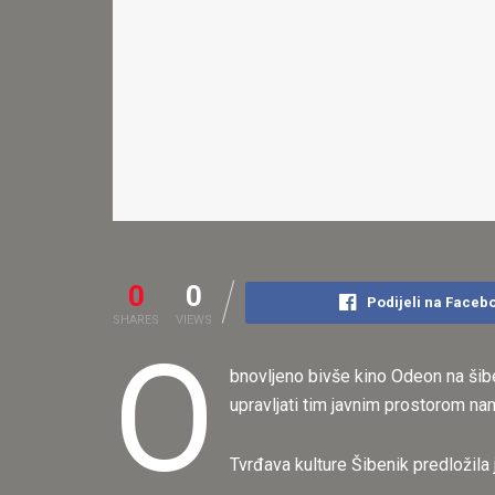
0
0
Podijeli na Faceb
SHARES
VIEWS
O
bnovljeno bivše kino Odeon na šibe
upravljati tim javnim prostorom na
Tvrđava kulture Šibenik predložila 