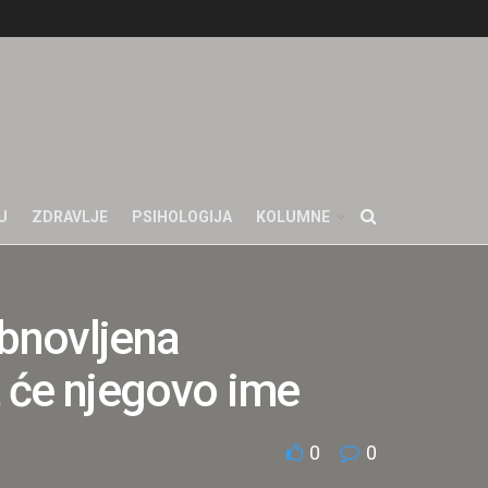
U
ZDRAVLJE
PSIHOLOGIJA
KOLUMNE
bnovljena
t će njegovo ime
0
0