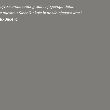
t, najveći ambasador grada i njegovoga duha.
ije mjesto u Šibeniku koje bi nosilo njegovo ime i
ić-Bačelić
.