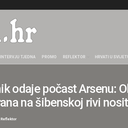
INTERVJU TJEDNA
PROMO
REFLEKTOR
HRVATI U SVIJET
k odaje počast Arsenu: O
ana na šibenskoj rivi nosi
,
Reflektor