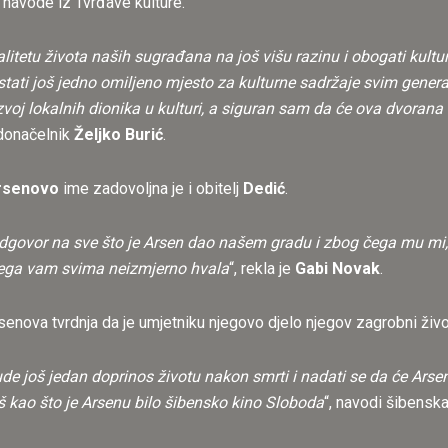
, navode iz Tvrđave kulture.
litetu života naših sugrađana na još višu razinu i obogati kultu
stati još jedno omiljeno mjesto za kulturne sadržaje svim gene
voj lokalnih dionika u kulturi, a siguran sam da će ova dvorana
radonačelnik
Željko Burić
.
rsenovo
ime zadovoljna je i obitelj
Dedić
.
odgovor na sve što je Arsen dao našem gradu i zbog čega mu mi,
čega vam svima neizmjerno hvala
“, rekla je
Gabi Novak
.
senova tvrdnja da je umjetniku njegovo djelo njegov zagrobni živo
e još jedan doprinos životu nakon smrti i nadati se da će Arse
š kao što je Arsenu bilo šibensko kino Sloboda
“, navodi šibenska