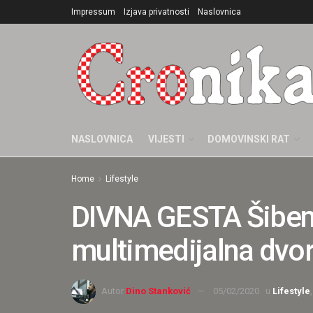
Impressum
Izjava privatnosti
Naslovnica
NASLOVNICA
VIJESTI
DOMOVINSKI RAT
Home
Lifestyle
DIVNA GESTA Šibeni
multimedijalna dvor
Autor
Dino Stanković
05/02/2020
u
Lifestyle