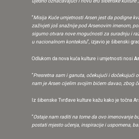
ujedno označavajući i novu eru šibenske kulture
“
“
Misija Kuće umjetnosti Arsen jest da podigne kva
zaživjeti još snažnije pod Arsenovim imenom, po
sigurno otvara nove mogućnosti za suradnju i raz
u nacionalnom kontekstu
“, izjavio je šibenski g
Odlukom da nova kuća kulture i umjetnosti nosi
A
“
Presretna sam i ganuta, očekujući i dočekujući 
nam je Arsen cijelim svojim bićem davao, zbog 
Iz šibenske Tvrđave kulture kažu kako je točna Ar
“
Ostaje nam raditi na tome da ovo imenovanje bud
postati mjesto učenja, inspiracije i uspomena, ba