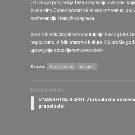
U tijeku je posljednja faza adaptacije dvorane, ko
bivše kino Odeon postat će mixed-art venue, poliv
konferencija i manjih kongresa.
Grad Šibenik projekt rekonstrukcije bivšeg kina 
nepovratno iz Ministarstva kulture. Od prošle god
upravljanje obnovljenom dvoranom.
Oznake:
Arsen Dedić
šibenik
Prethodna vijest
IZVANREDNA VIJEST Zrakoplovna nesreća 
prepolovio!