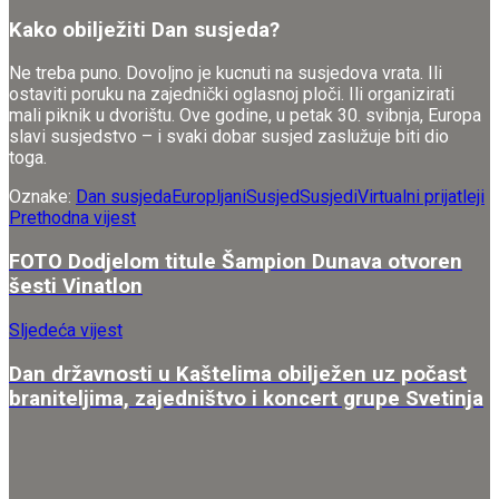
Kako obilježiti Dan susjeda?
Ne treba puno. Dovoljno je kucnuti na susjedova vrata. Ili
ostaviti poruku na zajednički oglasnoj ploči. Ili organizirati
mali piknik u dvorištu. Ove godine, u petak 30. svibnja, Europa
slavi susjedstvo – i svaki dobar susjed zaslužuje biti dio
toga.
Oznake:
Dan susjeda
Europljani
Susjed
Susjedi
Virtualni prijatleji
Prethodna vijest
FOTO Dodjelom titule Šampion Dunava otvoren
šesti Vinatlon
Sljedeća vijest
Dan državnosti u Kaštelima obilježen uz počast
braniteljima, zajedništvo i koncert grupe Svetinja