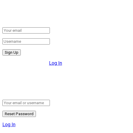
Create New Account!
Fill the forms below to register
All fields are required.
Log In
Retrieve your password
Please enter your username or email address to reset your
password.
Log In