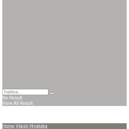
No Result
View All Result
Home
Vijesti
Hrvatska