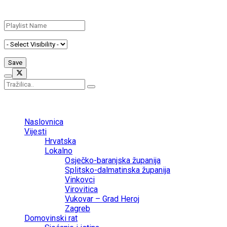
Add New Playlist
No Result
View All Result
Naslovnica
Vijesti
Hrvatska
Lokalno
Osječko-baranjska županija
Splitsko-dalmatinska županija
Vinkovci
Virovitica
Vukovar – Grad Heroj
Zagreb
Domovinski rat