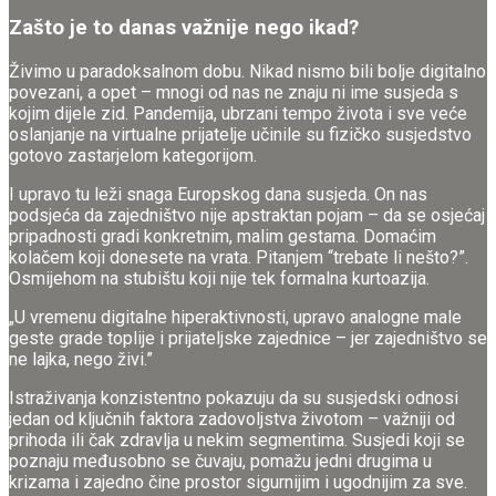
Zašto je to danas važnije nego ikad?
Živimo u paradoksalnom dobu. Nikad nismo bili bolje digitalno
povezani, a opet – mnogi od nas ne znaju ni ime susjeda s
kojim dijele zid. Pandemija, ubrzani tempo života i sve veće
oslanjanje na virtualne prijatelje učinile su fizičko susjedstvo
gotovo zastarjelom kategorijom.
I upravo tu leži snaga Europskog dana susjeda. On nas
podsjeća da zajedništvo nije apstraktan pojam – da se osjećaj
pripadnosti gradi konkretnim, malim gestama. Domaćim
kolačem koji donesete na vrata. Pitanjem “trebate li nešto?”.
Osmijehom na stubištu koji nije tek formalna kurtoazija.
„U vremenu digitalne hiperaktivnosti, upravo analogne male
geste grade toplije i prijateljske zajednice – jer zajedništvo se
ne lajka, nego živi.”
Istraživanja konzistentno pokazuju da su susjedski odnosi
jedan od ključnih faktora zadovoljstva životom – važniji od
prihoda ili čak zdravlja u nekim segmentima. Susjedi koji se
poznaju međusobno se čuvaju, pomažu jedni drugima u
krizama i zajedno čine prostor sigurnijim i ugodnijim za sve.