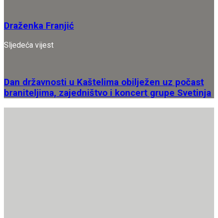
Draženka Franjić
Sljedeća vijest
Dan državnosti u Kaštelima obilježen uz počast
braniteljima, zajedništvo i koncert grupe Svetinja