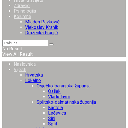
Hrvati u svijetu
Zdravlje
Psihologija
Kolumne
Mladen Pavković
Vjekoslav Krsnik
Draženka Franjić
No Result
View All Result
Naslovnica
Vijesti
Hrvatska
Lokalno
Osječko-baranjska županija
Osijek
Vladislavci
Splitsko-dalmatinska županija
Kaštela
Lećevica
Sinj
Split