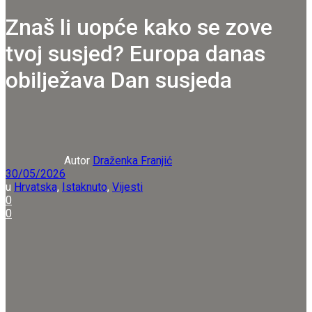
Znaš li uopće kako se zove
tvoj susjed? Europa danas
obilježava Dan susjeda
Autor
Draženka Franjić
30/05/2026
u
Hrvatska
,
Istaknuto
,
Vijesti
0
0