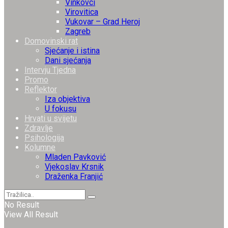
Vinkovci
Virovitica
Vukovar – Grad Heroj
Zagreb
Domovinski rat
Sjećanje i istina
Dani sjećanja
Intervju Tjedna
Promo
Reflektor
Iza objektiva
U fokusu
Hrvati u svijetu
Zdravlje
Psihologija
Kolumne
Mladen Pavković
Vjekoslav Krsnik
Draženka Franjić
No Result
View All Result