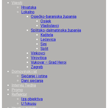
Vijesti
Hrvatska
Lokalno
Osječko-baranjska županija
Osijek
Vladislavci
Splitsko-dalmatinska županija
Kaštela
Lećevica
Sinj
Split
Vinkovci
Virovitica
Vukovar – Grad Heroj
Zagreb
Domovinski rat
Sjećanje i istina
Dani sjećanja
Intervju Tjedna
Promo
Reflektor
Iza objektiva
U fokusu