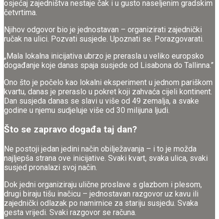
osjećaj zajedništva nestaje čak i u gusto naseljenim gradskim
četvrtima.
Njihov odgovor bio je jednostavan – organizirati zajednički
ručak na ulici. Pozvati susjede. Upoznati se. Porazgovarati.
„Mala lokalna inicijativa ubrzo je prerasla u veliko europsko
događanje koje danas spaja susjede od Lisabona do Tallinna.”
Ono što je počelo kao lokalni eksperiment u jednom pariškom
kvartu, danas je preraslo u pokret koji zahvaća cijeli kontinent.
Dan susjeda danas se slavi u više od 49 zemalja, a svake
godine u njemu sudjeluje više od 30 milijuna ljudi.
Što se zapravo događa taj dan?
Ne postoji jedan jedini način obilježavanja – i to je možda
najljepša strana ove inicijative. Svaki kvart, svaka ulica, svaki
susjed pronalazi svoj način.
Dok jedni organiziraju ulične proslave s glazbom i plesom,
drugi biraju tišu inačicu – jednostavan razgovor uz kavu ili
zajednički odlazak po namirnice za stariju susjedu. Svaka
gesta vrijedi. Svaki razgovor se računa.