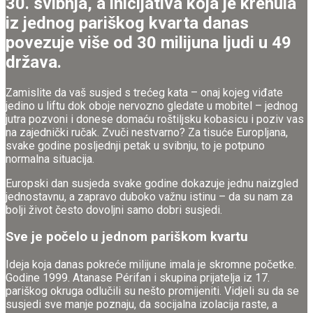
30. svibnja, a inicijativa koja je krenula
iz jednog pariškog kvarta danas
povezuje više od 30 milijuna ljudi u 49
država.
Zamislite da vaš susjed s trećeg kata – onaj kojeg viđate
jedino u liftu dok oboje nervozno gledate u mobitel – jednog
jutra pozvoni i donese domaću roštiljsku kobasicu i poziv vas
na zajednički ručak. Zvuči nestvarno? Za tisuće Europljana,
svake godine posljednji petak u svibnju, to je potpuno
normalna situacija.
Europski dan susjeda svake godine dokazuje jednu naizgled
jednostavnu, a zapravo duboko važnu istinu – da su nam za
bolji život često dovoljni samo dobri susjedi.
Sve je počelo u jednom pariškom kvartu
Ideja koja danas pokreće milijune imala je skromne početke.
Godine 1999. Atanase Périfan i skupina prijatelja iz 17.
pariškog okruga odlučili su nešto promijeniti. Vidjeli su da se
susjedi sve manje poznaju, da socijalna izolacija raste, a