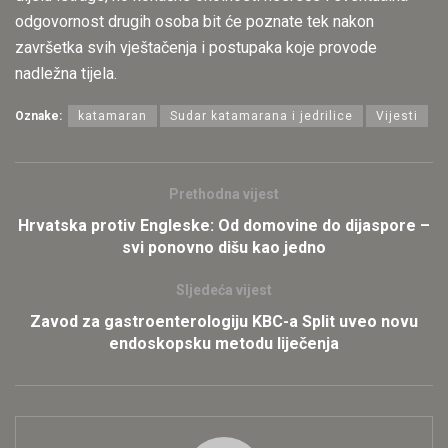
odgovornost drugih osoba bit će poznate tek nakon
završetka svih vještačenja i postupaka koje provode
nadležna tijela.
Oznake:
katamaran
Sudar katamarana i jedrilice
Vijesti
Prethodna vijest
Hrvatska protiv Engleske: Od domovine do dijaspore –
svi ponovno dišu kao jedno
Sljedeća vijest
Zavod za gastroenterologiju KBC-a Split uveo novu
endoskopsku metodu liječenja