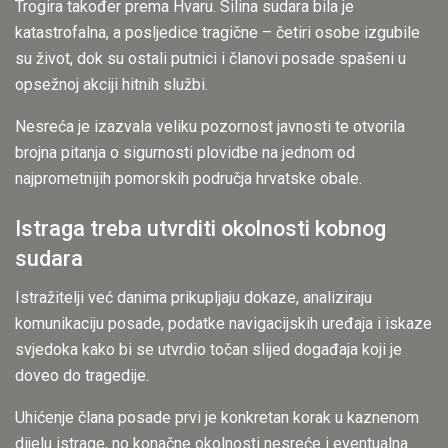
Trogira također prema Hvaru. Silina sudara bila je
katastrofalna, a posljedice tragične – četiri osobe izgubile
su život, dok su ostali putnici i članovi posade spašeni u
opsežnoj akciji hitnih službi.
Nesreća je izazvala veliku pozornost javnosti te otvorila
brojna pitanja o sigurnosti plovidbe na jednom od
najprometnijih pomorskih područja hrvatske obale.
Istraga treba utvrditi okolnosti kobnog
sudara
Istražitelji već danima prikupljaju dokaze, analiziraju
komunikaciju posade, podatke navigacijskih uređaja i iskaze
svjedoka kako bi se utvrdio točan slijed događaja koji je
doveo do tragedije.
Uhićenje člana posade prvi je konkretan korak u kaznenom
dijelu istrage, no konačne okolnosti nesreće i eventualna