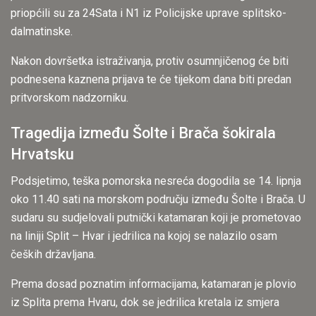
priopćili su za 24Sata i N1 iz Policijske uprave splitsko-
dalmatinske.
Nakon dovršetka istraživanja, protiv osumnjičenog će biti
podnesena kaznena prijava te će tijekom dana biti predan
pritvorskom nadzorniku.
Tragedija između Šolte i Brača šokirala
Hrvatsku
Podsjetimo, teška pomorska nesreća dogodila se 14. lipnja
oko 11.40 sati na morskom području između Šolte i Brača. U
sudaru su sudjelovali putnički katamaran koji je prometovao
na liniji Split – Hvar i jedrilica na kojoj se nalazilo osam
čeških državljana.
Prema dosad poznatim informacijama, katamaran je plovio
iz Splita prema Hvaru, dok se jedrilica kretala iz smjera