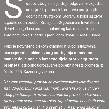
S
osobu zbog sumnje da je odgovorna za jednu
od najtežih pomorskih nesreća posljednjih
godina na hrvatskom Jadranu, u kojoj su život
izgubile četiri osobe. Riječ je o 33-godišnjem hrvatskom
državljaninu, članu posade putničkog katamarana koji se
sredinom lipnja sudario s jedrilicom između Šolte i Brača.
Kako je potvrđeno tijekom kriminalističkog istraživanja,
osumnjičenik je
uhićen zbog postojanja osnovane
sumnje da je počinio kazneno djelo protiv sigurnosti
prometa,
odnosno ugrožavanje posebnih vrsta prometa iz
članka 225. Kaznenog zakona.
“
U ovom trenutku provodi se kriminalističko istraživanje
nad 33-godišnjim državljaninom Hrvatske koji je uhićen
zbog postojanja osnovane sumnje da je počinio kazneno
djelo protiv sigurnosti prometa, ugrožavanje posebnih vrsta
prometa iz čl. 225. st. 4. u svezi st. 1. Kaznenog zakona
“,