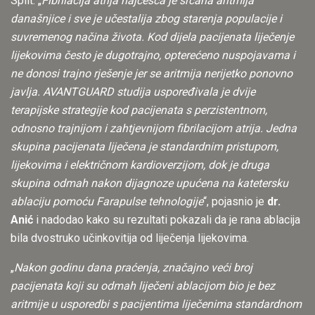
Split. „
Fibrilacija atrija najčešća je srčana aritmija
današnjice i sve je učestalija zbog starenja populacije i
suvremenog načina života. Kod dijela pacijenata liječenje
lijekovima često je dugotrajno, opterećeno nuspojavama i
ne donosi trajno rješenje jer se aritmija nerijetko ponovno
javlja. AVANTGUARD studija uspoređivala je dvije
terapijske strategije kod pacijenata s perzistentnom,
odnosno trajnijom i zahtjevnijom fibrilacijom atrija. Jedna
skupina pacijenata liječena je standardnim pristupom,
lijekovima i električnom kardioverzijom, dok je druga
skupina odmah nakon dijagnoze upućena na katetersku
ablaciju pomoću Farapulse tehnologije
“, pojasnio je
dr.
Anić
i nadodao kako su rezultati pokazali da je rana ablacija
bila dvostruko učinkovitija od liječenja lijekovima.
„
Nakon godinu dana praćenja, značajno veći broj
pacijenata koji su odmah liječeni ablacijom bio je bez
aritmije u usporedbi s pacijentima liječenima standardnom