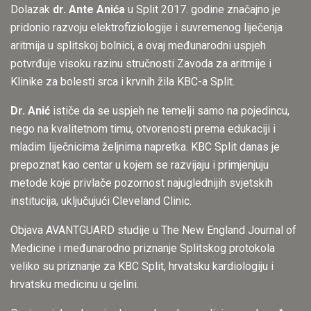
Dolazak
dr. Ante Anića
u Split 2017. godine značajno je
pridonio razvoju elektrofiziologije i suvremenog liječenja
aritmija u splitskoj bolnici, a ovaj međunarodni uspjeh
potvrđuje visoku razinu stručnosti Zavoda za aritmije i
Klinike za bolesti srca i krvnih žila KBC-a Split.
Dr. Anić
ističe da se uspjeh ne temelji samo na pojedincu,
nego na kvalitetnom timu, otvorenosti prema edukaciji i
mladim liječnicima željnima napretka. KBC Split danas je
prepoznat kao centar u kojem se razvijaju i primjenjuju
metode koje privlače pozornost najuglednijih svjetskih
institucija, uključujući Cleveland Clinic.
Objava AVANTGUARD studije u The New England Journal of
Medicine i međunarodno priznanje Splitskog protokola
veliko su priznanje za KBC Split, hrvatsku kardiologiju i
hrvatsku medicinu u cjelini.