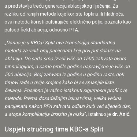
a predstavlja treću generaciju ablacijskog liječenja. Za
razliku od ranijih metoda koje koriste toplinu ili hladnoću,
ova metoda koristi pulsirajuće električno polje, poznato kao
pulsed field ablacija, odnosno PFA.
„
Danas je u KBC-u Split ova tehnologija standardna
metoda za velik broj pacijenata koji prvi put dolaze na
ablaciju. Do sada smo izveli više od 1500 zahvata ovom
tehnologijom, a samo prošle godine napravljeno je više od
500 ablacija. Broj zahvata iz godine u godinu raste, dok
timovi rade u dvije smjene kako bi se smanjile liste
čekanja. Posebno je važno istaknuti sigurnosni profil ove
metode. Prema dosadašnjim iskustvima, velika većina
pacijenata nakon PFA zahvata odlazi kući već sljedeći dan,
a stopa komplikacija izrazito je niska
“, istaknuo je
dr. Anić
.
Uspjeh stručnog tima KBC-a Split