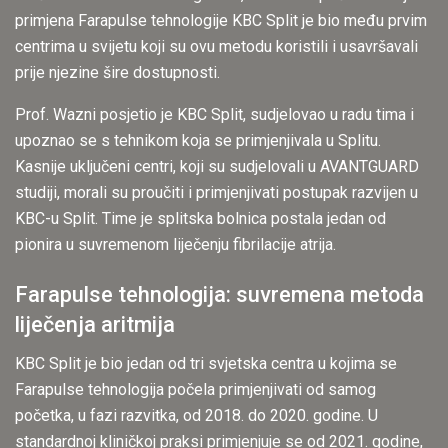
primjena Farapulse tehnologije KBC Split je bio među prvim
centrima u svijetu koji su ovu metodu koristili i usavršavali
prije njezine šire dostupnosti.
Prof. Wazni posjetio je KBC Split, sudjelovao u radu tima i
upoznao se s tehnikom koja se primjenjivala u Splitu.
Kasnije uključeni centri, koji su sudjelovali u AVANTGUARD
studiji, morali su proučiti i primjenjivati postupak razvijen u
KBC-u Split. Time je splitska bolnica postala jedan od
pionira u suvremenom liječenju fibrilacije atrija.
Farapulse tehnologija: suvremena metoda
liječenja aritmija
KBC Split je bio jedan od tri svjetska centra u kojima se
Farapulse tehnologija počela primjenjivati od samog
početka, u fazi razvitka, od 2018. do 2020. godine. U
standardnoj kliničkoj praksi primjenjuje se od 2021. godine,