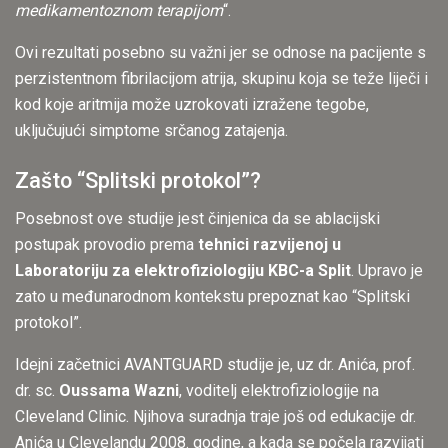
medikamentoznom terapijom
“.
Ovi rezultati posebno su važni jer se odnose na pacijente s
perzistentnom fibrilacijom atrija, skupinu koja se teže liječi i
kod koje aritmija može uzrokovati izražene tegobe,
uključujući simptome srčanog zatajenja.
Zašto “Splitski protokol”?
Posebnost ove studije jest činjenica da se ablacijski
postupak provodio prema
tehnici razvijenoj u
Laboratoriju za elektrofiziologiju KBC-a Split
. Upravo je
zato u međunarodnom kontekstu prepoznat kao “Splitski
protokol”.
Idejni začetnici AVANTGUARD studije je, uz dr. Anića, prof.
dr. sc.
Oussama Wazni
, voditelj elektrofiziologije na
Cleveland Clinic. Njihova suradnja traje još od edukacije dr.
Anića u Clevelandu 2008. godine, a kada se počela razvijati