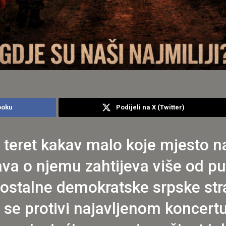
ooku
Podijeli na X (Twitter)
i teret kakav malo koje mjesto na
va o njemu zahtijeva više od puk
ostalne demokratske srpske str
m se protivi najavljenom koncer