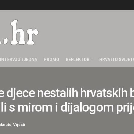
INTERVJU TJEDNA
PROMO
REFLEKTOR
HRVATI U SVIJET
 djece nestalih hrvatskih 
li s mirom i dijalogom pri
aknuto
,
Vijesti