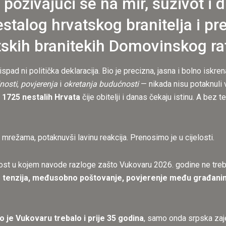
zivajući se na mir, suživot i di
stalog hrvatskog branitelja i p
atskih branitekih Domovinskog ra
ispad ni politička deklaracija. Bio je precizna, jasna i bolno iskre
lnosti
,
povjerenja
i
okretanja budućnosti
— nikada nisu potaknuli v
e
1725 nestalih Hrvata
čije obitelji i danas čekaju istinu. A bez te
mrežama, potaknuvši lavinu reakcija. Prenosimo je u cijelosti.
nost u kojem navode razloge zašto Vukovaru 2026. godine ne tr
nje tenzija, međusobno poštovanje, povjerenje među građanima
o je Vukovaru trebalo i prije 35 godina
, samo onda srpska zajed