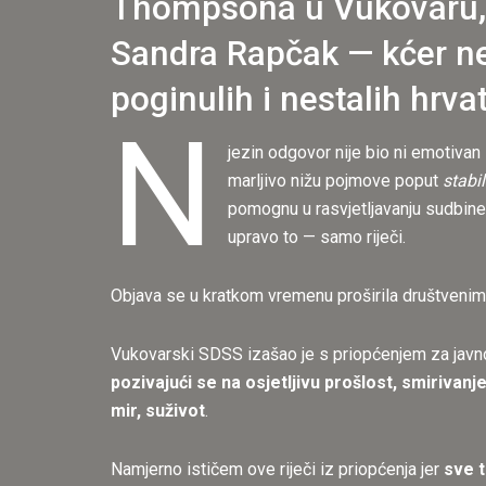
Thompsona u Vukovaru, po
Sandra Rapčak — kćer ne
poginulih i nestalih hrv
N
jezin odgovor nije bio ni emotivan 
marljivo nižu pojmove poput
stabi
pomognu u rasvjetljavanju sudbin
upravo to — samo riječi.
Objava se u kratkom vremenu proširila društvenim 
Vukovarski SDSS izašao je s priopćenjem za jav
pozivajući se na osjetljivu prošlost, smiriva
mir, suživot
.
Namjerno ističem ove riječi iz priopćenja jer
sve t