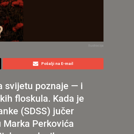
Ilustracija
Pošalji na E-mail
 svijetu poznaje — i
ih floskula. Kada je
anke (SDSS) jučer
tu Marka Perkovića