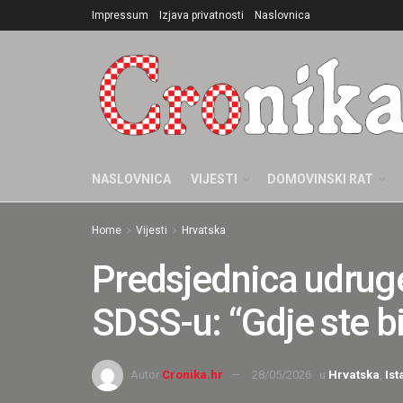
Impressum
Izjava privatnosti
Naslovnica
NASLOVNICA
VIJESTI
DOMOVINSKI RAT
Home
Vijesti
Hrvatska
Predsjednica udruge
SDSS-u: “Gdje ste bi
Autor
Cronika.hr
28/05/2026
u
Hrvatska
,
Ist