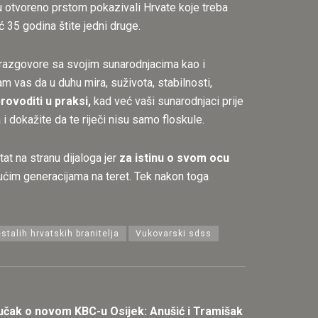
u otvoreno prstom pokazivali Hrvate koje treba
eć 35 godina štite jedni druge.
u razgovore sa svojim sunarodnjacima kao i
 vas da u duhu mira, suživota, stabilnosti,
rovoditi u praksi,
kad već vaši sunarodnjaci prije
i dokažite da te riječi nisu samo floskule.
tat na stranu dijaloga jer
za istinu o svom ocu
udućim generacijama na teret. Tek nakon toga
talih hrvatskih branitelja
Vukovarski sdss
ljučak o novom KBC-u Osijek: Anušić i Tramišak