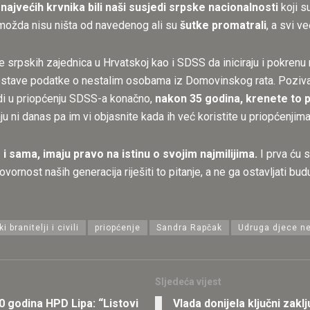
 najvećih krvnika bili naši susjedi srpske nacionalnosti
koji s
možda nisu ništa od navedenog ali su
šutke promatrali
, a svi v
 srpskih zajednica u Hrvatskoj kao i SDSS da iniciraju i pokren
dostave podatke o nestalim osobama iz Domovinskog rata. Pozivam
odi u priopćenju SDSS-a konačno,
nakon 35 godina, krenete to p
 ni danas pa im vi objasnite kada ih već koristite u priopćenjima 
i sama, imaju pravo na istinu o svojim najmilijima.
I prva ću s
vornost naših generacija riješiti to pitanje, a ne ga ostavljati b
 branitelji i civili
priopćenje
Sandra Rapčak
Udruga djece nes
Sljedeća vijest
0 godina HPD Lipa: “Listovi
Vlada donijela ključni zak