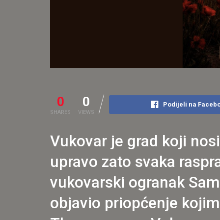
0
0
Podijeli na Faceb
SHARES
VIEWS
Vukovar je grad koji nos
upravo zato svaka raspra
vukovarski ogranak Sam
objavio priopćenje koji