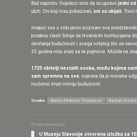
Baš naprotiv. Svjedoci smo da su upravo
jedni od
ubiti. Oni koji nisu pokazivali,
oni su ubijali.
Treći 
Imajući sve u vidu javno pozivam sve predstavnike
potaknu vlasti Srbije da hrvatskim institucijama 
okretanja budućnosti i svega ostalog što se nav
35 godina nisu znali za te pojmove. Možda ne znaju
1725 obitelji nestalih osoba, među kojima sam 
sam spremna na sve
, svjesna da je moralna odgo
možemo imati mirniju budućnost.
Oznake:
Marko Perković Thompson
Nestali hrvatski
Prethodna vijest
U Muzeju Slavonije otvorena izložba za 15