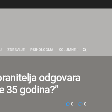
U
ZDRAVLJE
PSIHOLOGIJA
KOLUMNE
branitelja odgovara
je 35 godina?”
0
0