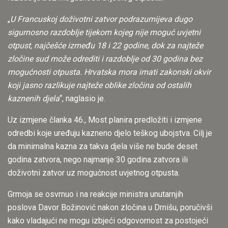
„
U Francuskoj doživotni zatvor podrazumijeva dugo
sigurnosno razdoblje tijekom kojeg nije moguć uvjetni
otpust, najčešće između 18 i 22 godine, dok za najteže
zločine sud može odrediti i razdoblje od 30 godina bez
mogućnosti otpusta. Hrvatska mora imati zakonski okvir
koji jasno razlikuje najteže oblike zločina od ostalih
kaznenih djela
“, naglasio je.
Uz izmjene članka 46., Most planira predložiti i izmjene
odredbi koje uređuju kazneno djelo teškog ubojstva. Cilj je
da minimalna kazna za takva djela više ne bude deset
godina zatvora, nego najmanje 30 godina zatvora ili
doživotni zatvor uz mogućnost uvjetnog otpusta.
Grmoja se osvrnuo i na reakcije ministra unutarnjih
poslova Davor Božinović nakon zločina u Drnišu, poručivši
kako vladajući ne mogu izbjeći odgovornost za postojeći