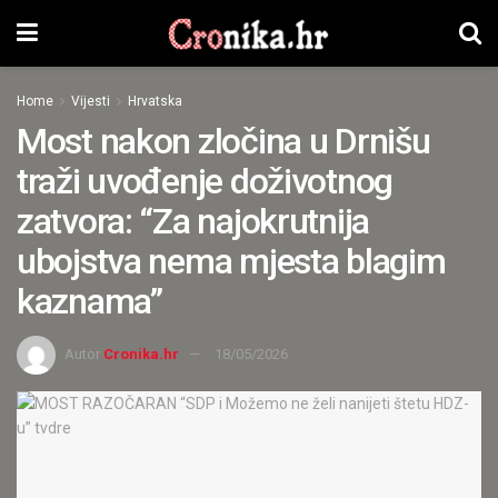
Home
Vijesti
Hrvatska
Most nakon zločina u Drnišu
traži uvođenje doživotnog
zatvora: “Za najokrutnija
ubojstva nema mjesta blagim
kaznama”
Autor
Cronika.hr
18/05/2026