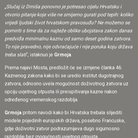
„
Slučaj iz Drniša ponovno je potresao cijelu Hrvatsku i
otvorio pitanje koje više ne smijemo gurati pod tepih: koliko
vrijedi ljudski život hrvatskom pravosuđu? Ne možemo se
pomiriti s time da za najteže oblike ubojstava zakon danas
predviđa minimalnu kaznu od samo deset godina zatvora.
To nije pravedno, nije odvraćajuće i nije poruka koju država
treba slati
“, istaknuo je
Grmoja
.
Prema najavi Mosta, predložit će se izmjene članka 46.
Kaznenog zakona kako bi se uredio institut dugotrajnog
zatvora, odnosno uvela mogućnost doživotnog zatvora uz
opciju uvjetnog otpusta ili preispitivanja kazne nakon
određenog vremenskog razdoblja.
Grmoja
pritom navodi kako bi Hrvatska trebala slijediti
modele pojedinih europskih država, posebno Francuske,
gdje doživotni zatvor podrazumijeva dugo sigurnosno
razdoblje bez mogućnosti uvjetnog otpusta.