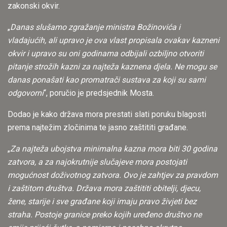
zakonski okvir.
„
Danas slušamo zgražanje ministra Božinovića i
vladajućih, ali upravo je ova vlast propisala ovakav kazneni
okvir i upravo su oni godinama odbijali ozbiljno otvoriti
pitanje strožih kazni za najteža kaznena djela. Ne mogu se
danas ponašati kao promatrači sustava za koji su sami
odgovorni
“, poručio je predsjednik Mosta.
Dodao je kako država mora prestati slati poruku blagosti
prema najtežim zločinima te jasno zaštititi građane.
„
Za najteža ubojstva minimalna kazna mora biti 30 godina
zatvora, a za najokrutnije slučajeve mora postojati
mogućnost doživotnog zatvora. Ovo je zahtjev za pravdom
i zaštitom društva. Država mora zaštititi obitelji, djecu,
žene, starije i sve građane koji imaju pravo živjeti bez
straha. Postoje granice preko kojih uređeno društvo ne