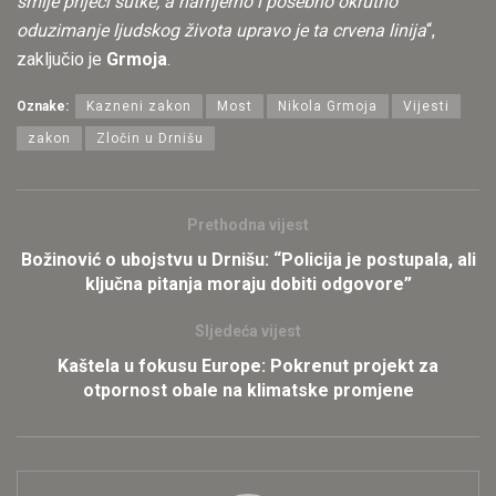
smije prijeći šutke, a namjerno i posebno okrutno
oduzimanje ljudskog života upravo je ta crvena linija
“,
zaključio je
Grmoja
.
Oznake:
Kazneni zakon
Most
Nikola Grmoja
Vijesti
zakon
Zločin u Drnišu
Prethodna vijest
Božinović o ubojstvu u Drnišu: “Policija je postupala, ali
ključna pitanja moraju dobiti odgovore”
Sljedeća vijest
Kaštela u fokusu Europe: Pokrenut projekt za
otpornost obale na klimatske promjene