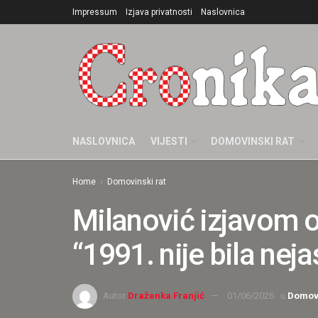
Impressum
Izjava privatnosti
Naslovnica
NASLOVNICA
VIJESTI
DOMOVINSKI RAT
Home
Domovinski rat
Milanović izjavom o 
“1991. nije bila nej
Autor
Draženka Franjić
01/06/2026
u
Domovi