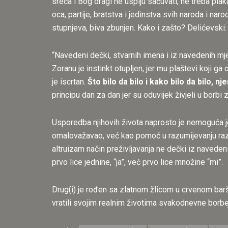
sreća i Bog dragi ne uspiju sačuvati, ne treba plaka
oca, partije, bratstva i jedinstva svih naroda i naro
stupnjeva, biva zbunjen. Kako i zašto? Delićevski: ‘
“Navedeni dečki, stvarnih imena i iz navedenih mje
Zoranu je instinkt otupljen, jer mu plaštevi koji g
je iscrtan.
Što bilo da bilo i kako bilo da bilo, 
principu dan za dan jer su oduvijek živjeli u borbi
Usporedba njihovih života naprosto je nemoguća j
omalovažavao, već kao pomoć u razumijevanju različiti
altruizam način preživljavanja ne dečki iz navedeni
prvo lice jednine, “ja”, već prvo lice množine “mi”.
Drug(i) je rođen sa zlatnom žlicom u crvenom baršun
vratili svojim realnim životima svakodnevne borbe.