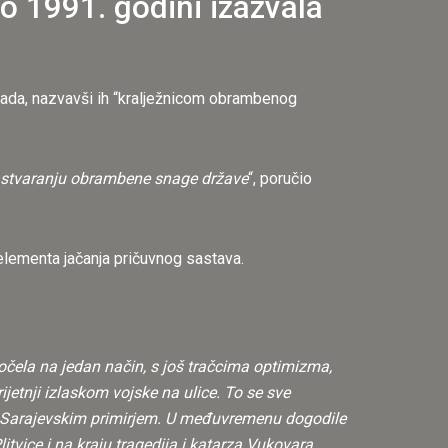
o 1991. godini izazvala
igada, nazvavši ih “kralježnicom obrambenog
na u stvaranju obrambene snage države
“, poručio
elementa jačanja pričuvnog sastava.
očela na jedan način, s još tračcima optimizma,
jetnji izlaskom vojske na ulice. To se sve
a Sarajevskim primirjem. U međuvremenu dogodile
itvice i na kraju tragedija i katarza Vukovara.