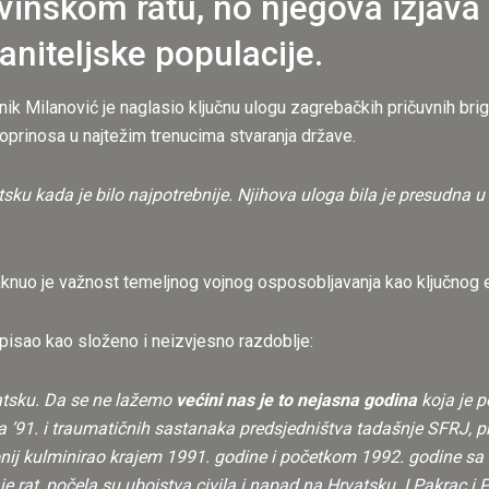
inskom ratu, no njegova izjava 
raniteljske populacije.
nik Milanović je naglasio ključnu ulogu zagrebačkih pričuvnih br
doprinosa u najtežim trenucima stvaranja države.
rvatsku kada je bilo najpotrebnije. Njihova uloga bila je presud
knuo je važnost temeljnog vojnog osposobljavanja kao ključnog 
pisao kao složeno i neizvjesno razdoblje:
vatsku. Da se ne lažemo
većini nas je to nejasna godina
koja je p
 ’91. i traumatičnih sastanaka predsjedništva tadašnje SFRJ, pri
ij kulminirao krajem 1991. godine i početkom 1992. godine s
 rat, počela su ubojstva civila i napad na Hrvatsku. I Pakrac i Pl