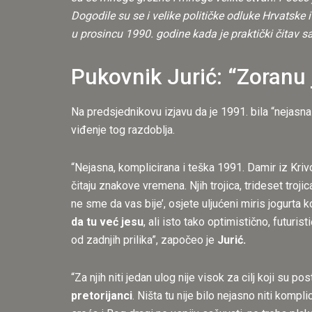
Dogodile su se i velike političke odluke Hrvatske 
u prosincu 1990. godine kada je praktički čitav s
Pukovnik Jurić: “Zoranu 
Na predsjednikovu izjavu da je 1991. bila “nejasna
viđenje tog razdoblja.
“Nejasna, komplicirana i teška 1991. Damir iz Krivo
čitaju znakove vremena. Njih trojica, trideset trojic
ne sme da vas bije’, osjete uljućeni miris jogurta 
da tu već jesu
, ali isto tako optimistično, futuris
od zadnjih prilika”, započeo je
Jurić.
“Za njih niti jedan ulog nije visok za cilj koji su p
pretorijanci
. Ništa tu nije bilo nejasno niti kompl