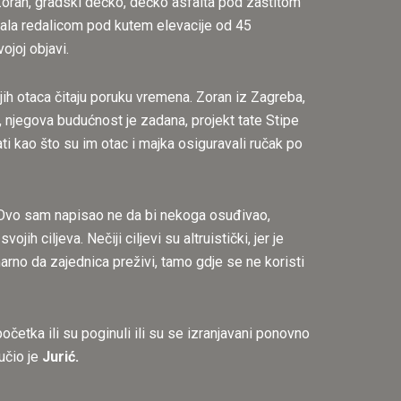
oran, gradski dečko, dečko asfalta pod zaštitom
iscrtala redalicom pod kutem elevacije od 45
ojoj objavi.
jih otaca čitaju poruku vremena. Zoran iz Zagreba,
o, njegova budućnost je zadana, projekt tate Stipe
rati kao što su im otac i majka osiguravali ručak po
. Ovo sam napisao ne da bi nekoga osuđivao,
ih ciljeva. Nečiji ciljevi su altruistički, jer je
marno da zajednica preživi, tamo gdje se ne koristi
očetka ili su poginuli ili su se izranjavani ponovno
jučio je
Jurić.