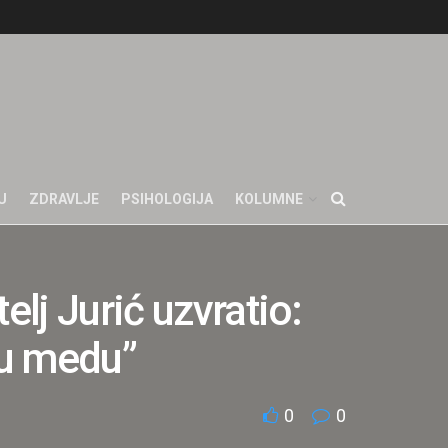
U
ZDRAVLJE
PSIHOLOGIJA
KOLUMNE
lj Jurić uzvratio:
a u medu”
0
0