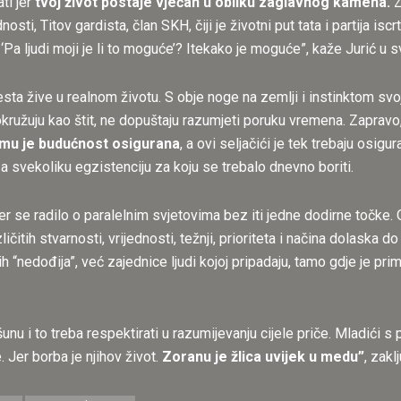
ti jer
tvoj život postaje vječan u obliku zaglavnog kamena.
Z
dnosti, Titov gardista, član SKH, čiji je životni put tata i partija 
Pa ljudi moji je li to moguće’? Itekako je moguće”, kaže Jurić u sv
sta žive u realnom životu. S obje noge na zemlji i instinktom svo
a okružuju kao štit, ne dopuštaju razumjeti poruku vremena. Zaprav
njemu je budućnost osigurana
, a ovi seljačići je tek trebaju osigu
 za svekoliku egzistenciju za koju se trebalo dnevno boriti.
er se radilo o paralelnim svjetovima bez iti jedne dodirne točke
h stvarnosti, vrijednosti, težnji, prioriteta i načina dolaska do svoj
h “nedođija”, već zajednice ljudi kojoj pripadaju, tamo gdje je pri
u i to treba respektirati u razumijevanju cijele priče. Mladići s p
 Jer borba je njihov život.
Zoranu je žlica uvijek u medu”
, zakl