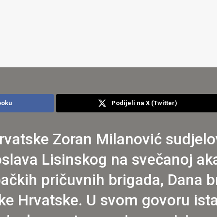
ooku
Podijeli na X (Twitter)
rvatske Zoran Milanović sudjelo
oslava Lisinskog na svečanoj a
bačkih pričuvnih brigada, Dana b
ke Hrvatske. U svom govoru ist