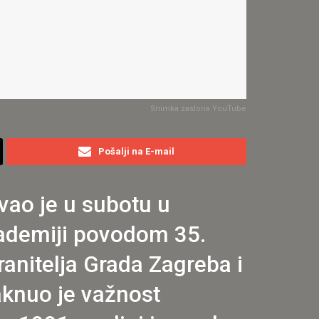
Snimka zaslona YouTube
Pošalji na E-mail
vao je u subotu u
kademiji povodom 35.
ranitelja Grada Zagreba i
aknuo je važnost