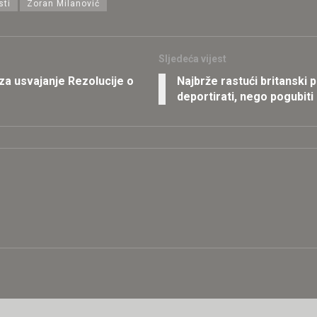
sti
Zoran Milanović
Sljedeća vijest
za usvajanje Rezolucije o
Najbrže rastući britanski p
deportirati, nego pogubiti