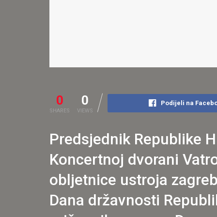
0
0
Podijeli na Faceb
SHARES
VIEWS
Predsjednik Republike H
Koncertnoj dvorani Vatr
obljetnice ustroja zagre
Dana državnosti Republi