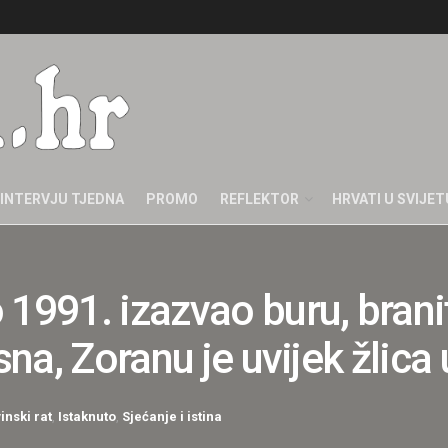
INTERVJU TJEDNA
PROMO
REFLEKTOR
HRVATI U SVIJET
1991. izazvao buru, branite
asna, Zoranu je uvijek žlic
nski rat
,
Istaknuto
,
Sjećanje i istina