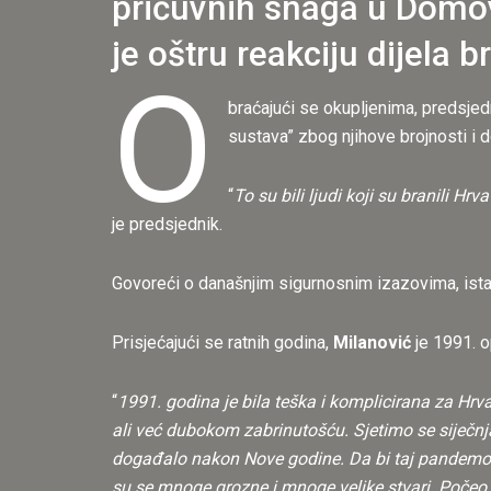
pričuvnih snaga u Domov
je oštru reakciju dijela b
O
braćajući se okupljenima, predsjed
sustava” zbog njihove brojnosti i 
“
To su bili ljudi koji su branili H
je predsjednik.
Govoreći o današnjim sigurnosnim izazovima, ista
Prisjećajući se ratnih godina,
Milanović
je 1991. o
“
1991. godina je bila teška i komplicirana za Hr
ali već dubokom zabrinutošću. Sjetimo se siječnja
događalo nakon Nove godine. Da bi taj pandemon
su se mnoge grozne i mnoge velike stvari. Počeo je