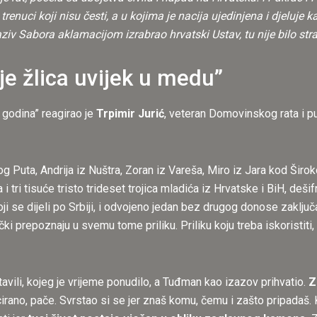
i trenuci koji nisu česti, a u kojima je nacija ujedinjena i djelu
aziv Sabora aklamacijom izrabrao hrvatski Ustav, tu nije bilo st
je žlica uvijek u medu”
 godina” reagirao je
Trpimir Jurić
, veteran Domovinskog rata i puk
g Puta, Andrija iz Nuštra, Zoran iz Vareša, Miro iz Jara kod Širok
a i tri tisuće tristo trideset trojica mladića iz Hrvatske i BiH, deš
koji se dijeli po Srbiji, i odvojeno jedan bez drugog donose zaklju
tički prepoznaju u svemu tome priliku. Priliku koju treba iskoristiti
ostavili, kojeg je vrijeme ponudilo, a Tuđman kao izazov prihvatio.
Z
icirano, pače. Svrstao si se jer znaš komu, čemu i zašto pripadaš. K