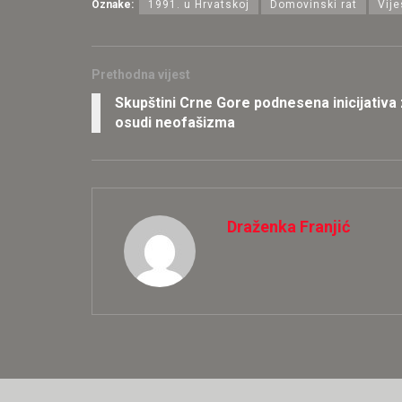
Oznake:
1991. u Hrvatskoj
Domovinski rat
Vije
Prethodna vijest
Skupštini Crne Gore podnesena inicijativa 
osudi neofašizma
Draženka Franjić