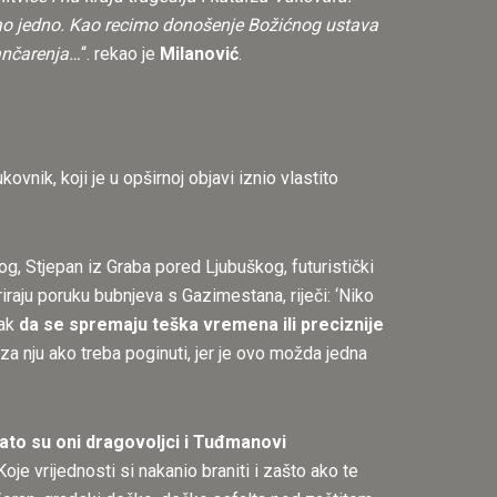
je kao jedno. Kao recimo donošenje Božićnog ustava
rančarenja…
“. rekao je
Milanović
.
ovnik, koji je u opširnoj objavi iznio vlastito
og, Stjepan iz Graba pored Ljubuškog, futuristički
ifriraju poruku bubnjeva s Gazimestana, riječi: ‘Niko
čak
da se spremaju teška vremena ili preciznije
, za nju ako treba poginuti, jer je ovo možda jedna
ato su oni dragovoljci i Tuđmanovi
oje vrijednosti si nakanio braniti i zašto ako te