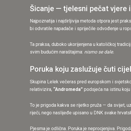
Šicanje — tjelesni pečat vjere 
Najpoznatija i najdirljivija metoda otpora jest prak
bi odvratile napadače i spriječile odvođenje u rop
Ta praksa, duboko ukorijenjena u katoličkoj tradici
svim budućim naraštajima:
nismo se dale.
Poruka koju zaslužuje čuti cijel
Skupina Lelek večeras pred europskom i svjetskom
relativizira,
“Andromeda”
podsjeća na istinu koju 
To je prigoda kakva se rijetko pruža — da svijet, u
riječi, nego naslijeđe upisano u DNK svake hrvat
Pjesma je odlična. Poruka je neprocjenjiva. Prigod