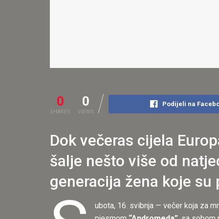
0
0
Podijeli na Faceb
SHARES
VIEWS
Dok večeras cijela Europ
šalje nešto više od natje
generacija žena koje su p
ubota, 16. svibnja — večer koja za 
pjesmom
“Andromeda”
, sa sobom n