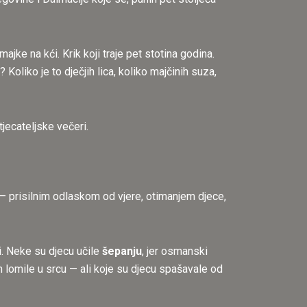
jke na kći. Krik koji traje pet stotina godina.
? Koliko je to dječjih lica, koliko majčinih suza,
jecateljske večeri.
— prisilnim odlaskom od vjere, otimanjem djece,
i. Neke su djecu učile
šepanju
, jer osmanski
ih lomile u srcu — ali koje su djecu spašavale od