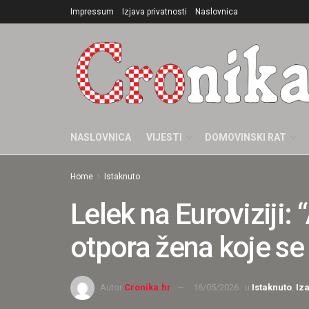
Impressum
Izjava privatnosti
Naslovnica
NASLOVNICA
VIJESTI
DOMOVINSKI RAT
Home
Istaknuto
Lelek na Euroviziji
otpora žena koje se 
Autor
Cronika.hr
16/05/2026
u
Istaknuto
,
Iza