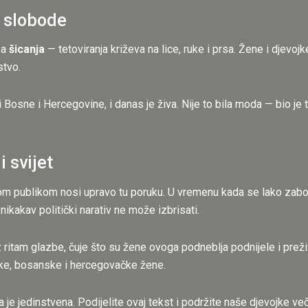
i slobode
sa
šicanja
— tetoviranja križeva na lice, ruke i prsa. Žene i djevo
stvo.
ji Bosne i Hercegovine, i danas je živa. Nije to bila moda — bio je 
i svijet
 publikom nosi upravo tu poruku. U vremenu kada se lako zaborav
nikakav politički narativ ne može izbrisati.
z ritam glazbe, čuje što su žene ovoga podneblja podnijele i preži
ske, bosanske i hercegovačke žene.
a je jedinstvena. Podijelite ovaj tekst i podržite naše djevojke v