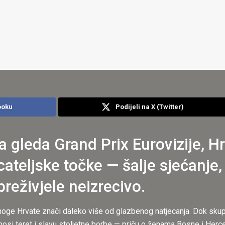
ooku
Podijeli na X (Twitter)
a gleda Grand Prix Eurovizije, H
cateljske točke — šalje sjećanje,
reživjele neizrecivo.
mnoge Hrvate znači daleko više od glazbenog natjecanja. Dok sku
osi teret i slavu stoljetne borbe — priču o ženama Bosne i Herce