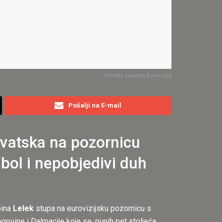
Snimka zaslona Eurovizija
Pošalji na E-mail
rvatska na pozornicu
 bol i nepobjedivi duh
pina
Lelek
stupa na eurovizijsku pozornicu s
govine i Dalmacije koje se, punih pet stoljeća