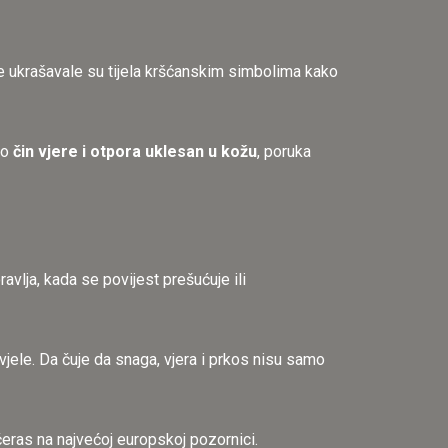
jke ukrašavale su tijela kršćanskim simbolima kako
to
čin vjere i otpora uklesan u kožu
, poruka
lja, kada se povijest prešućuje ili
vjele. Da čuje da snaga, vjera i prkos nisu samo
ečeras na najvećoj europskoj pozornici.