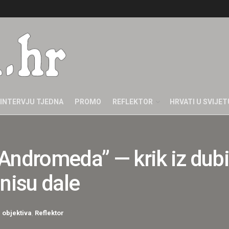
INTERVJU TJEDNA
PROMO
REFLEKTOR
HRVATI U SVIJET
: “Andromeda” — krik iz du
nisu dale
 objektiva
,
Reflektor