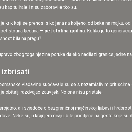
u kapitulirale i nisu zaboravile tko su.
e krik koji se prenosi s koljena na koljeno, od bake na majku, od ma
 pet stotina tjedana —
pet stotina godina
. Koliko je to generacija
asnost bila na pragu?
upravo zbog toga njezina poruka daleko nadilazi granice jedne nat
 izbrisati
e osmanske vladavine suočavale su se s nezamislivim pritiscima 
e obitelji razdvajao zauvijek. No one nisu pristale.
ojatno, ali svjedoče o bezgraničnoj majčinskoj ljubavi i hrabrost
dove. Neke su, u krajnjem očaju, bile prisiljene na geste koje su 