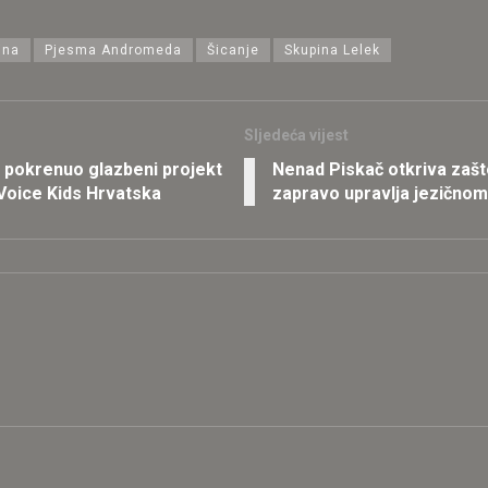
ina
Pjesma Andromeda
Šicanje
Skupina Lelek
Sljedeća vijest
 pokrenuo glazbeni projekt
Nenad Piskač otkriva zašto
 Voice Kids Hrvatska
zapravo upravlja jezičnom