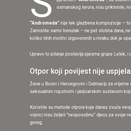
S
osmanskog terora, nisu priklonile, nis
“Andromeda”
nije tek glazbena kompozicija — to j
Zamislite samo trenutak – ne pet stotina dana, ne
koliko tihih molitvi izgovorenih u mraku dok je op
Upravo to pitanje postavlja pjesma grupe Lelek, i 
Otpor koji povijest nije uspjela
Žene u Bosni i Hercegovini i Dalmaciji za vrijem
seksualnim ropstvom i janjicarskim sustavom koji j
Koristile su metode otpora koje danas zvuče nevjer
vojnici nisu željeli “nesposobnu” djecu za svoje re
goreg.