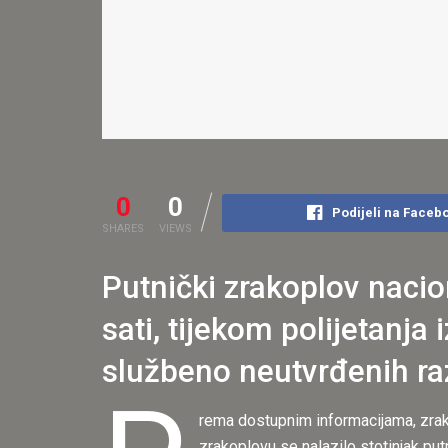
0
0
Podijeli na Faceb
SHARES
VIEWS
Putnički zrakoplov nacio
sati, tijekom polijetanja
službeno neutvrđenih raz
rema dostupnim informacijama, zrakop
zrakoplovu se nalazilo stotinjak put