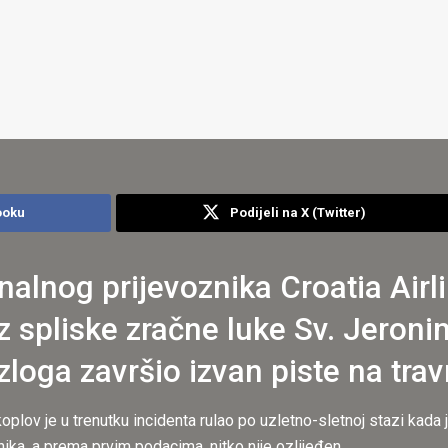
ooku
Podijeli na X (Twitter)
nalnog prijevoznika Croatia Airl
 iz spliske zračne luke Sv. Jeroni
loga završio izvan piste na trav
lov je u trenutku incidenta rulao po uzletno-sletnoj stazi kada j
nika, a prema prvim podacima, nitko nije ozlijeđen.