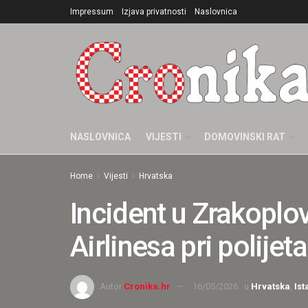
Impressum
Izjava privatnosti
Naslovnica
NASLOVNICA
VIJESTI
DOMOVINSKI RAT
Home
Vijesti
Hrvatska
Incident u Zrakoplov
Airlinesa pri polijet
Autor
Cronika.hr
16/05/2026
u
Hrvatska
,
Ist