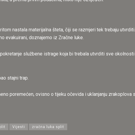
itom nastala materijalna šteta, čiji se razmjeri tek trebaju utvrdi
no evakuirani, doznajemo iz Zračne luke.
pokretanje službene istrage koja bi trebala utvrditi sve okolnosti
o stajni trap.
no poremećen, ovisno o tijeku očevida i uklanjanju zrakoplova s
lit
Vijesti
zračna luka split