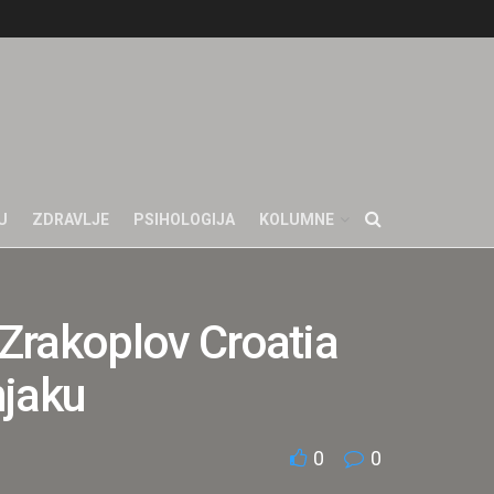
U
ZDRAVLJE
PSIHOLOGIJA
KOLUMNE
: Zrakoplov Croatia
njaku
0
0