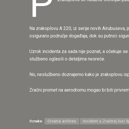
P
Na zrakoplovu A 220, iz serije novih Airubuseva, pr
osigurano područje događaja, dok su putnici sigur
Uzrok incidenta za sada nije poznat, a očekuje se 
službeno oglasili o detaljima nesreće.
No, neslužbeno doznajemo kako je zrakoplovu ispa
Zračni promet na aerodromu mogao bi biti privreme
Oznake:
Croatia airlines
Incident u Zračnoj luci Sp