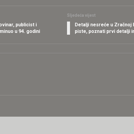
Sljedeća vijest
inar, publicist i
Detalji nesreće u Zračnoj l
minuo u 94. godini
piste, poznati prvi detalji 