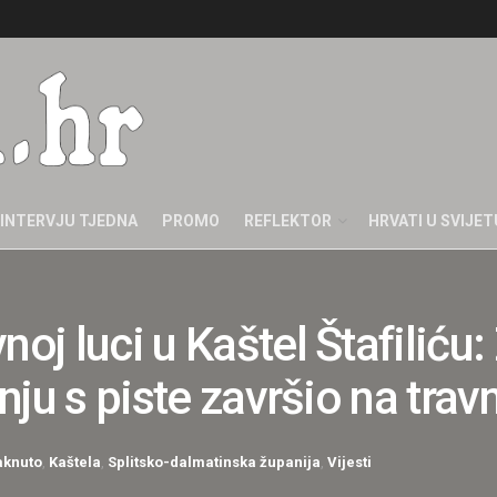
INTERVJU TJEDNA
PROMO
REFLEKTOR
HRVATI U SVIJET
noj luci u Kaštel Štafiliću
anju s piste završio na trav
aknuto
,
Kaštela
,
Splitsko-dalmatinska županija
,
Vijesti