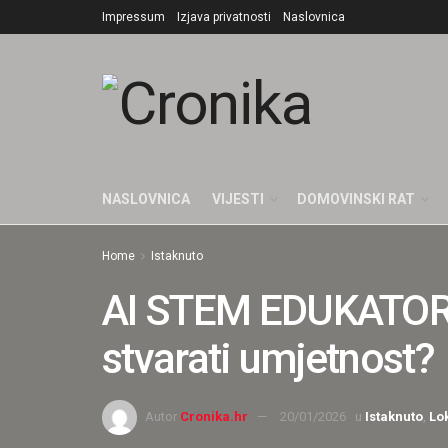
Impressum
Izjava privatnosti
Naslovnica
NASLOVNICA
VIJESTI
DOMOVINSKI RAT
Home
Istaknuto
AI STEM EDUKATORI u
stvarati umjetnost?
Autor
Cronika.hr
20/01/2026
u
Istaknuto
,
Lo