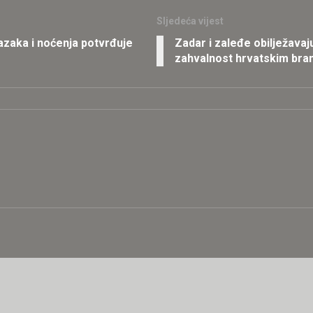
Sljedeća vijest
lazaka i noćenja potvrđuje
Zadar i zaleđe obilježavaj
zahvalnost hrvatskim bran