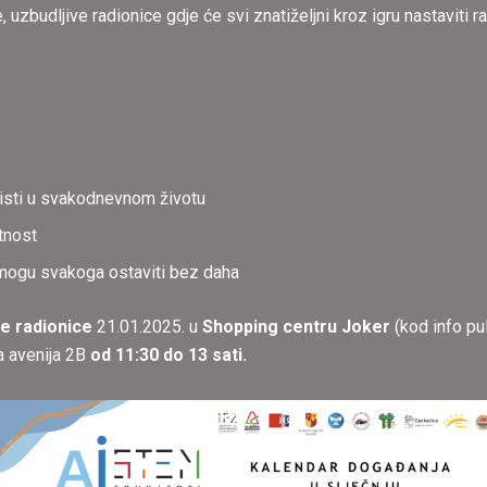
 uzbudljive radionice gdje će svi znatiželjni kroz igru nastaviti ra
risti u svakodnevnom životu
tnost
ogu svakoga ostaviti bez daha
e radionice
21.01.2025. u
Shopping centru
Joker
(kod info pul
a avenija 2B
od 11:30 do 13 sati.