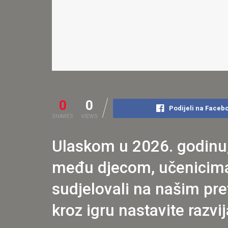
0
0
Podijeli na Faceb
SHARES
VIEWS
Ulaskom u 2026. godinu,
među djecom, učenicima 
sudjelovali na našim pre
kroz igru nastavite razvij