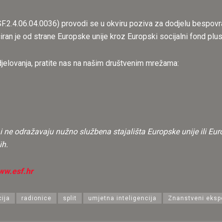
.2.4.06.04.0036) provodi se u okviru poziva za dodjelu bespovra
iran je od strane Europske unije kroz Europski socijalni fond pl
djelovanja, pratite nas na našim društvenim mrežama:
vi i ne odražavaju nužno službena stajališta Europske unije ili E
ih.
ww.esf.hr
ija
radionice
split
umjetna inteligencija
Znanstveni eksp