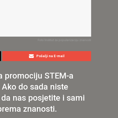
Foto:Institut za popularizaciju znanosti
Pošalji na E-mail
za promociju STEM-a
 Ako do sada niste
da nas posjetite i sami
v prema znanosti.