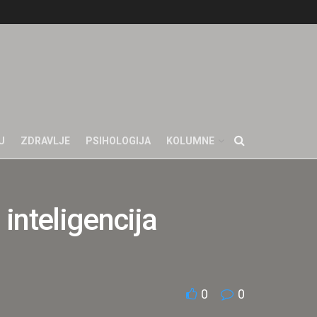
U
ZDRAVLJE
PSIHOLOGIJA
KOLUMNE
inteligencija
0
0