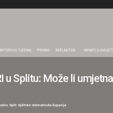
INTERVJU TJEDNA
PROMO
REFLEKTOR
HRVATI U SVIJET
 Splitu: Može li umjetna 
kalno
,
Split
,
Splitsko-dalmatinska županija