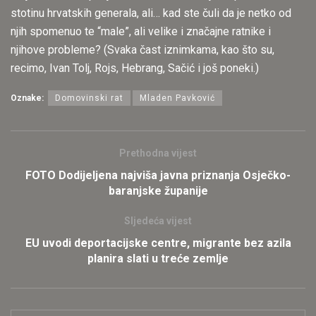
stotinu hrvatskih generala, ali… kad ste čuli da je netko od
njih spomenuo te “male”, ali velike i značajne ratnike i
njihove probleme? (Svaka čast iznimkama, kao što su,
recimo, Ivan Tolj, Rojs, Hebrang, Sačić i još poneki.)
Oznake:
Domovinski rat
Mladen Pavković
Prethodna vijest
FOTO Dodijeljena najviša javna priznanja Osječko-
baranjske županije
Sljedeća vijest
EU uvodi deportacijske centre, migrante bez azila
planira slati u treće zemlje