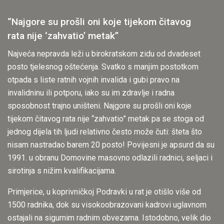
“Najgore su prošli oni koje tijekom čitavog
rata nije ‘zahvatio’ metak”
Najveća nepravda leži u birokratskom zidu od dvadeset
posto tjelesnog oštećenja. Svatko s manjim postotkom
otpada s liste ratnih vojnih invalida i gubi pravo na
invalidninu ili potporu, iako su im zdravlje i radna
sposobnost trajno uništeni. Najgore su prošli oni koje
tijekom čitavog rata nije “zahvatio” metak pa se stoga od
jednog dijela tih ljudi relativno često može čuti: šteta što
nisam nastradao barem 20 posto! Povijesni je apsurd da su
1991. u obranu Domovine masovno odlazili radnici, seljaci i
sirotinja s nižim kvalifikacijama.
Primjerice, u koprivničkoj Podravki u rat je otišlo više od
1500 radnika, dok su visokoobrazovani kadrovi uglavnom
ostajali na sigurnim radnim obvezama. Istodobno, velik dio