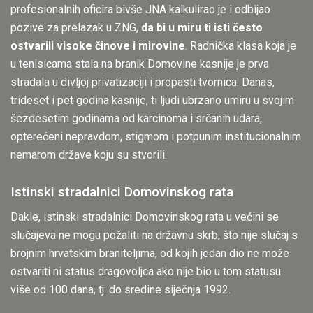
profesionalnih oficira bivše JNA kalkulirao je i odbijao
pozive za prelazak u ZNG,
da bi u miru ti isti često
ostvarili visoke činove i mirovine
. Radnička klasa koja je
u tenisicama stala na branik Domovine kasnije je prva
stradala u divljoj privatizaciji i propasti tvornica. Danas,
trideset i pet godina kasnije, ti ljudi ubrzano umiru u svojim
šezdesetim godinama od karcinoma i srčanih udara,
opterećeni nepravdom, stigmom i potpunim institucionalnim
nemarom države koju su stvorili.
Istinski stradalnici Domovinskog rata
Dakle, istinski stradalnici Domovinskog rata u većini se
slučajeva ne mogu požaliti na državnu skrb, što nije slučaj s
brojnim hrvatskim braniteljima, od kojih jedan dio ne može
ostvariti ni status dragovoljca ako nije bio u tom statusu
više od 100 dana, tj. do sredine siječnja 1992.