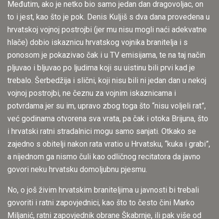
Međutim, ako je netko bio samo jedan dan dragovoljac, on
to i jest, kao što je pok. Denis Kuljiš s dva dana provedena u
hrvatskoj vojnoj postrojbi (jer mu nisu mogli naći adekvatne
hlače) dobio iskaznicu hrvatskog vojnika branitelja i s
ponosom je pokazivao čak i u TV emisijama, te na taj način
pljuvao i bljuvao po ljudima koji su uistinu bili prvi kad je
trebalo. Šerbedžija i slični, koji nisu bili ni jedan dan u nekoj
vojnoj postrojbi, ne čeznu za vojnim iskaznicama i
potvrdama jer su im, upravo zbog toga što “nisu voljeli rat”,
već godinama otvorena sva vrata, pa čak i otoka Brijuna, što
i hrvatski ratni stradalnici mogu samo sanjati. Otkako se
zajedno s obitelji nakon rata vratio u Hrvatsku, “kuka i grabi”,
a nijednom ga nismo čuli kao odličnog recitatora da javno
govori neku hrvatsku domoljubnu pjesmu.
No, o još živim hrvatskim braniteljima u javnosti bi trebali
govoriti i ratni zapovjednici, kao što to često čini Marko
Miljanić, ratni zapovjednik obrane Škabrnje, ili pak više od