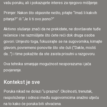
vašu poruku, ali i pokazujete interes za njegovo mišljenje.
Primjer: Nakon što objasnite nešto, pitajte “Imaš li kakvih
pitanja?” ili “Je li ti ovo jasno?”
Aktivno slušanje znači da ne prekidate, ne dovršavate tuđe
rečenice i ne razmišljate što ćete reći dok druga osoba
govori. Umjesto toga, fokusirajte se na sugovornika, kimajte
glavom, povremeno ponovite što ste čuli (“Dakle, misliš
da…”) i time pokažite da ste zaista prisutni u razgovoru.
Ova tehnika smanjuje mogućnost nesporazuma i jača
povjerenje.
Kontekst je sve
Poruka nikad ne dolazi “u prazno”. Okolnosti, trenutak,
raspoloženje i odnosi među sugovornicima snažno utječu
na to kako će poruka biti shvaćena.