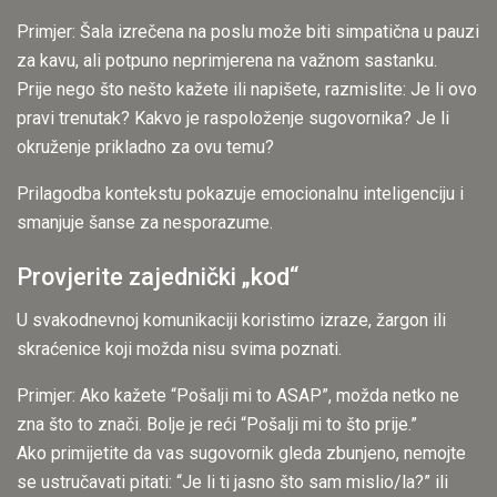
Primjer: Šala izrečena na poslu može biti simpatična u pauzi
za kavu, ali potpuno neprimjerena na važnom sastanku.
Prije nego što nešto kažete ili napišete, razmislite: Je li ovo
pravi trenutak? Kakvo je raspoloženje sugovornika? Je li
okruženje prikladno za ovu temu?
Prilagodba kontekstu pokazuje emocionalnu inteligenciju i
smanjuje šanse za nesporazume.
Provjerite zajednički „kod“
U svakodnevnoj komunikaciji koristimo izraze, žargon ili
skraćenice koji možda nisu svima poznati.
Primjer: Ako kažete “Pošalji mi to ASAP”, možda netko ne
zna što to znači. Bolje je reći “Pošalji mi to što prije.”
Ako primijetite da vas sugovornik gleda zbunjeno, nemojte
se ustručavati pitati: “Je li ti jasno što sam mislio/la?” ili