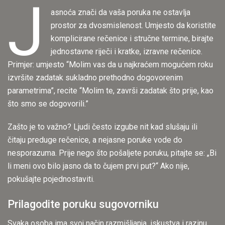
J
asnoća znači da vaša poruka ne ostavlja
prostor za dvosmislenost. Umjesto da koristite
komplicirane rečenice i stručne termine, birajte
jednostavne riječi i kratke, izravne rečenice.
Primjer: umjesto “Molim vas da u najkraćem mogućem roku
izvršite zadatak sukladno prethodno dogovorenim
parametrima”, recite “Molim te, završi zadatak što prije, kao
što smo se dogovorili.”
Zašto je to važno? Ljudi često izgube nit kad slušaju ili
čitaju preduge rečenice, a nejasne poruke vode do
nesporazuma. Prije nego što pošaljete poruku, pitajte se: „Bi
li meni ovo bilo jasno da to čujem prvi put?“ Ako nije,
pokušajte pojednostaviti.
Prilagodite poruku sugovorniku
Svaka osoba ima svoj način razmišljanja, iskustva i razinu