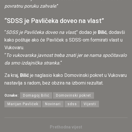
povratnu poruku zahvale
.”
“SDSS je Pavličeka doveo na vlast”
“
SDSS je Pavličeka doveo na vlast
,” dodao je
Bilić
, dodavši
kako poštuje ako će Pavliček s SDSS-om formirati vlast u
Vukovaru.
“
To vukovarska javnost treba znati jer se nama spočitavalo
da smo izdajnička stranka.
“
Za kraj,
Bilić
je naglasio kako Domovinski pokret u Vukovaru
nastavlja s radom, bez obzira na izborni rezultat.
Oznake:
Domagoj Bilić
Domovinski pokret
Marijan Pavliček
Novinari
sdss
Vijesti
Prethodna vijest