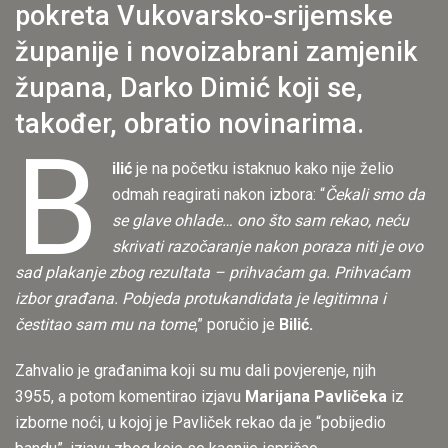
pokreta Vukovarsko-srijemske
županije i novoizabrani zamjenik
župana, Darko Dimić koji se,
također, obratio novinarima.
B
ilić
je na početku istaknuo kako nije želio
odmah reagirati nakon izbora: “
Čekali smo da
se glave ohlade… ono što sam rekao, neću
skrivati razočaranje nakon poraza niti je ovo
sad plakanje zbog rezultata – prihvaćam ga. Prihvaćam
izbor građana. Pobjeda protukandidata je legitimna i
čestitao sam mu na tome
,” poručio je
Bilić.
Zahvalio je građanima koji su mu dali povjerenje, njih
3955, a potom komentirao izjavu
Marijana Pavličeka
iz
izborne noći, u kojoj je Pavliček rekao da je “pobijedio