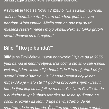
bandu”, izjavu zbog koje se kasnije ispričao.
Pavliček
je tada za Novu TV izjavio:
“Ja se želim ispričati.
Jučer u trenutku euforije sam određene ljude nazvao
bandom. Moja isprika. Mislio sam na one koji su tri
mjeseca rešetali mene i moju obitelj. Rekli su toliko grubih
stvari. Psovali su mi majku..
.”
Bilić: “Tko je banda?”
Bilić
je na Pavličekovu izjavu odgovorio: “
Izjava da je 3955
ljudi banda je neprihvatljiva. Bez obzira što smo čuli ispriku
već drugi dan. Jesam li ja banda? Je li to moj otac? Moje
sestre? Damir Barna?… Je li banda Penava koji je bez
mrlje? Ako je – što ste 11 godina provodili s njim? Jesu li
banda ljudi koji su stajali uz mene… Pozivam Pavličeka da
u budućnosti ipak ublaži retoriku da se ne spuštamo na
osobne razine i da jedni druge ne vrijeđamo. Ja ne
smatram da je on banda. Čestitao sam mu i nisam dobio