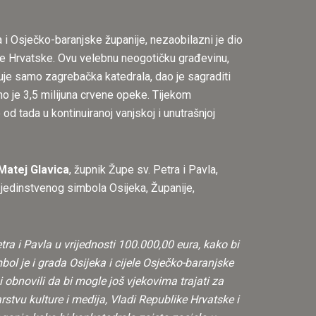
a i Osječko-baranjske županije, nezaobilazni je dio
ike Hrvatske. Ovu velebnu neogotičku građevinu,
šuje samo zagrebačka katedrala, dao je sagraditi
o je 3,5 milijuna crvene opeke. Tijekom
d tada u kontinuiranoj vanjskoj i unutrašnjoj
 Matej Glavica
, župnik Župe sv. Petra i Pavla,
jedinstvenog simbola Osijeka, Županije,
ra i Pavla u vrijednosti 100.000,00 eura, kako bi
ol je i grada Osijeka i cijele Osječko-baranjske
 obnovili da bi mogle još vjekovima trajati za
stvu kulture i medija, Vladi Republike Hrvatske i