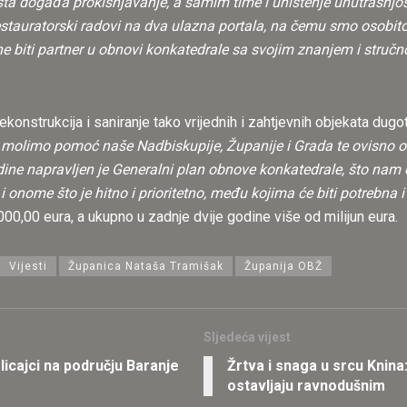
ta događa prokišnjavanje, a samim time i uništenje unutrašnjost
 i restauratorski radovi na dva ulazna portala, na čemu smo oso
ne biti partner u obnovi konkatedrale sa svojim znanjem i stručn
ekonstrukcija i saniranje tako vrijednih i zahtjevnih objekata dugot
nda molimo pomoć naše Nadbiskupije, Županije i Grada te ovisno
dine napravljen je Generalni plan obnove konkatedrale, što nam
 onome što je hitno i prioritetno, među kojima će biti potrebna
00,00 eura, a ukupno u zadnje dvije godine više od milijun eura.
Vijesti
Županica Nataša Tramišak
Županija OBŽ
Sljedeća vijest
licajci na području Baranje
Žrtva i snaga u srcu Knina:
ostavljaju ravnodušnim