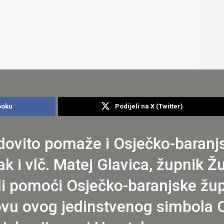
ooku
Podijeli na X (Twitter)
ovito pomaže i Osječko-baranjs
 i vlč. Matej Glavica, župnik Žup
li pomoći Osječko-baranjske žup
vu ovog jedinstvenog simbola Os