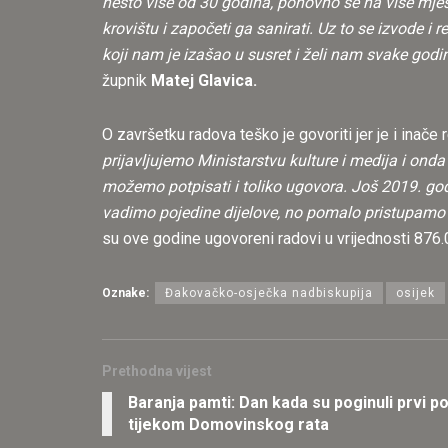
nešto više od 30 godina, ponovno se na više mjes
krovištu i započeti ga sanirati. Uz to se izvode
koji nam je izašao u susret i želi nam svake godi
župnik
Matej Glavica.
O završetku radova teško je govoriti jer je i inače r
prijavljujemo Ministarstvu kulture i medija i o
možemo potpisati i toliko ugovora. Još 2019. go
vadimo pojedine dijelove, no pomalo pristupamo i
su ove godine ugovoreni radovi u vrijednosti 876.0
Oznake:
Đakovačko-osječka nadbiskupija
osijek
Prethodna vijest
Baranja pamti: Dan kada su poginuli prvi po
tijekom Domovinskog rata