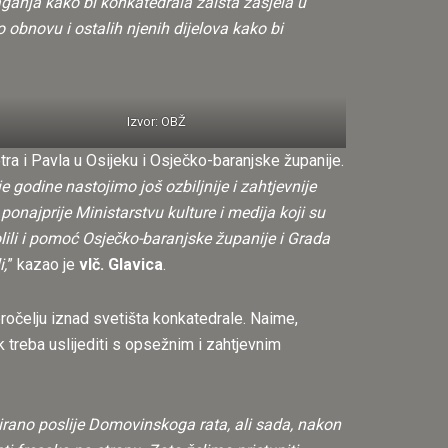
aganja kako bi konkatedrala zaista zasjela u
obnovu i ostalih njenih dijelova kako bi
Izvor: OBŽ
ra i Pavla u Osijeku i Osječko-baranjske županije.
godine nastojimo još ozbiljnije i zahtjevnije
onajprije Ministarstvu kulture i medija koji su
ili i pomoć Osječko-baranjske županije i Grada
,
” kazao je
vlč. Glavica
.
pročelju iznad svetišta konkatedrale. Naime,
 treba uslijediti s opsežnim i zahtjevnim
irano poslije Domovinskoga rata, ali sada, nakon