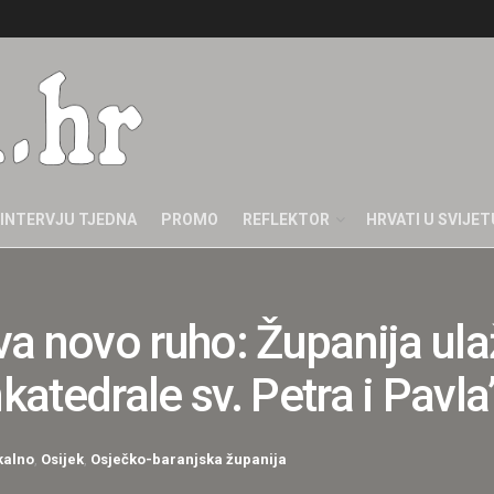
INTERVJU TJEDNA
PROMO
REFLEKTOR
HRVATI U SVIJET
a novo ruho: Županija ula
atedrale sv. Petra i Pavla
kalno
,
Osijek
,
Osječko-baranjska županija