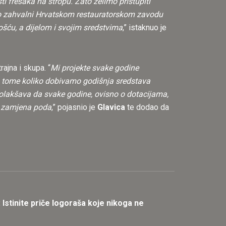
i fresaka na stropu. Zato želimo pristupiti
bito zahvalni Hrvatskom restauratorskom zavodu
ošću, a dijelom i svojim sredstvima
,” istaknuo je
rajna i skupa. “
Mi projekte svake godine
 o tome koliko dobivamo godišnja sredstava
 olakšava da svake godine, ovisno o dotacijama,
 i zamjena poda
,” pojasnio je
Glavica
te dodao da
 Istinite priče logoraša koje nikoga ne