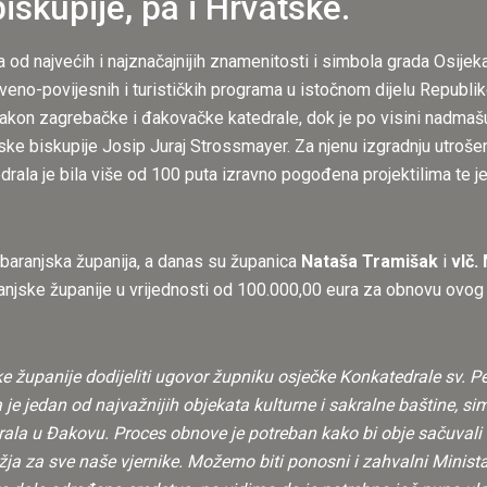
skupije, pa i Hrvatske.
na od najvećih i najznačajnijih znamenitosti i simbola grada Osijek
tveno-povijesnih i turističkih programa u istočnom dijelu Republ
, nakon zagrebačke i đakovačke katedrale, dok je po visini nadma
ke biskupije Josip Juraj Strossmayer. Za njenu izgradnju utrošen
la je bila više od 100 puta izravno pogođena projektilima te je o
aranjska županija, a danas su županica
Nataša Tramišak
i
vlč.
anjske županije u vrijednosti od 100.000,00 eura za obnovu ovog 
e županije dodijeliti ugovor župniku osječke Konkatedrale sv. Pet
jedan od najvažnijih objekata kulturne i sakralne baštine, simb
ala u Đakovu. Proces obnove je potreban kako bi obje sačuvali i
žja za sve naše vjernike. Možemo biti ponosni i zahvalni Ministar