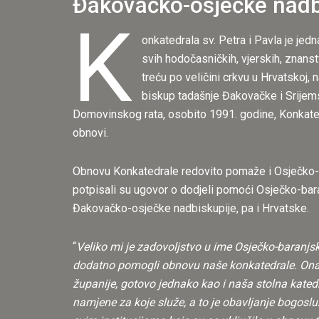
Đakovačko-osječke nadbi
K
onkatedrala sv. Petra i Pavla je jed
svih hodočasničkih, vjerskih, znans
treću po veličini crkvu u Hrvatskoj
biskup tadašnje Đakovačke i Srijems
Domovinskog rata, osobito 1991. godine, Konkatedra
obnovi.
Obnovu Konkatedrale redovito pomaže i Osječko-b
potpisali su ugovor o dodjeli pomoći Osječko-bar
Đakovačko-osječke nadbiskupije, pa i Hrvatske.
“
Veliko mi je zadovoljstvo u ime Osječko-baranjsk
dodatno pomogli obnovu naše konkatedrale. Ona je 
županije, gotovo jednako kao i naša stolna katedr
namjene za koje služe, a to je obavljanje bogoslu