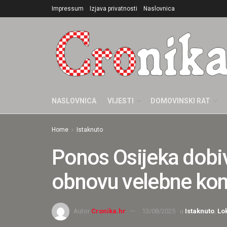
Impressum
Izjava privatnosti
Naslovnica
NASLOVNICA
VIJESTI
DOMOVINSKI RAT
Home
Istaknuto
Ponos Osijeka dobiv
obnovu velebne konk
Autor
Cronika.hr
13/08/2025
u
Istaknuto
,
Lo