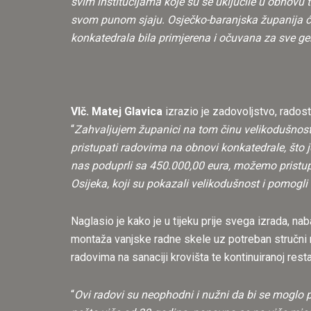
svim institucijama koje su se uključile u obnovu 
svom punom sjaju. Osječko-baranjska županija će
konkatedrala bila primjerena i očuvana za sve ge
Vlč. Matej Glavica
izrazio je zadovoljstvo, rados
“
Zahvaljujem županici na tom činu velikodušnosti
pristupati radovima na obnovi konkatedrale, što j
nas poduprli sa 450.000,00 eura, možemo pristup
Osijeka, koji su pokazali velikodušnost i pomog
Naglasio je kako je u tijeku prije svega izrada, n
montaža vanjske radne skele uz potreban stručni n
radovima na sanaciji krovišta te kontinuiranoj rest
“
Ovi radovi su neophodni i nužni da bi se moglo 