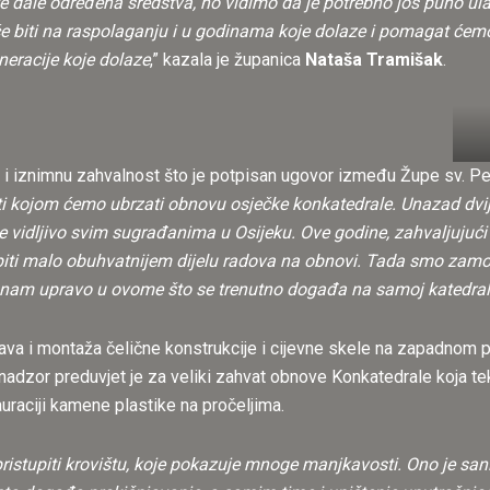
te dale određena sredstva, no vidimo da je potrebno još puno ul
 biti na raspolaganju i u godinama koje dolaze i pomagat ćemo 
neracije koje dolaze
,” kazala je županica
Nataša Tramišak
.
t i iznimnu zahvalnost što je potpisan ugovor između Župe sv. Pet
 kojom ćemo ubrzati obnovu osječke konkatedrale. Unazad dvije 
e vidljivo svim sugrađanima u Osijeku. Ove godine, zahvaljujući p
iti malo obuhvatnijem dijelu radova na obnovi. Tada smo zamol
li nam upravo u ovome što se trenutno događa na samoj katedrali
abava i montaža čelične konstrukcije i cijevne skele na zapadnom 
adzor preduvjet je za veliki zahvat obnove Konkatedrale koja tek
auraciji kamene plastike na pročeljima.
pristupiti krovištu, koje pokazuje mnoge manjkavosti. Ono je san