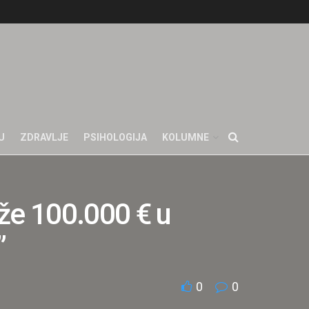
U
ZDRAVLJE
PSIHOLOGIJA
KOLUMNE
že 100.000 € u
”
0
0