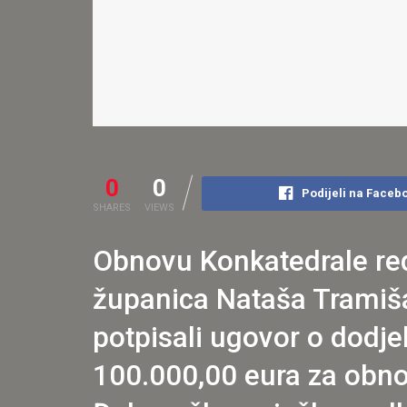
0
0
Podijeli na Faceb
SHARES
VIEWS
Obnovu Konkatedrale red
županica Nataša Tramišak
potpisali ugovor o dodje
100.000,00 eura za obno