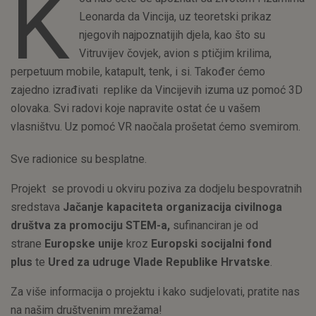
K
Leonarda da Vincija, uz teoretski prikaz
njegovih najpoznatijih djela, kao što su
Vitruvijev čovjek, avion s ptičjim krilima,
perpetuum mobile, katapult, tenk, i si. Također ćemo
zajedno izrađivati replike da Vincijevih izuma uz pomoć 3D
olovaka. Svi radovi koje napravite ostat će u vašem
vlasništvu. Uz pomoć VR naočala prošetat ćemo svemirom.
Sve radionice su besplatne.
Projekt se provodi u okviru poziva za dodjelu bespovratnih
sredstava
Jačanje kapaciteta organizacija civilnoga
društva za promociju STEM-a,
sufinanciran je od
strane
Europske unije
kroz
Europski socijalni fond
plus
te
Ured za udruge Vlade Republike Hrvatske
.
Za više informacija o projektu i kako sudjelovati, pratite nas
na našim društvenim mrežama!