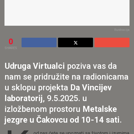
Ilustracija
0
SHARES
Udruga Virtualci
poziva vas da
nam se pridružite na radionicama
u sklopu projekta
Da Vincijev
laboratorij
, 9.5.2025. u
izložbenom prostoru
Metalske
jezgre u Čakovcu od 10-14 sati
.
od nas ćete se upoznati sa životom i izumima