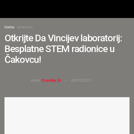
Home
Istaknuto
Otkrijte Da Vincijev laboratorij:
Besplatne STEM radionice u
Čakovcu!
Autor
Cronika.hr
08/05/2025