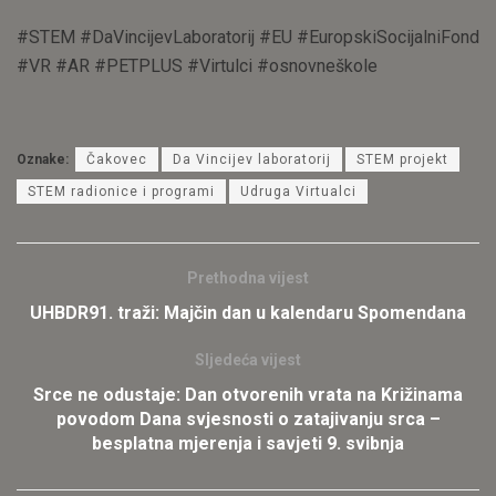
#STEM #DaVincijevLaboratorij #EU #EuropskiSocijalniFond
#VR #AR #PETPLUS #Virtulci #osnovneškole
Oznake:
Čakovec
Da Vincijev laboratorij
STEM projekt
STEM radionice i programi
Udruga Virtualci
Prethodna vijest
UHBDR91. traži: Majčin dan u kalendaru Spomendana
Sljedeća vijest
Srce ne odustaje: Dan otvorenih vrata na Križinama
povodom Dana svjesnosti o zatajivanju srca –
besplatna mjerenja i savjeti 9. svibnja