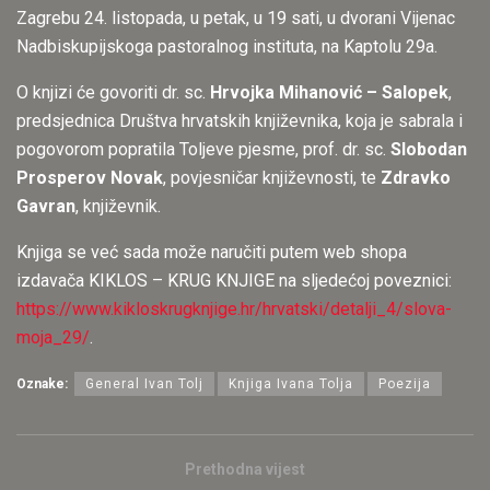
Zagrebu 24. listopada, u petak, u 19 sati, u dvorani Vijenac
Nadbiskupijskoga pastoralnog instituta, na Kaptolu 29a.
O knjizi će govoriti dr. sc.
Hrvojka Mihanović – Salopek
,
predsjednica Društva hrvatskih književnika, koja je sabrala i
pogovorom popratila Toljeve pjesme, prof. dr. sc.
Slobodan
Prosperov Novak
, povjesničar književnosti, te
Zdravko
Gavran
, književnik.
Knjiga se već sada može naručiti putem web shopa
izdavača KIKLOS – KRUG KNJIGE na sljedećoj poveznici:
https://www.kikloskrugknjige.hr/hrvatski/detalji_4/slova-
moja_29/
.
Oznake:
General Ivan Tolj
Knjiga Ivana Tolja
Poezija
Prethodna vijest