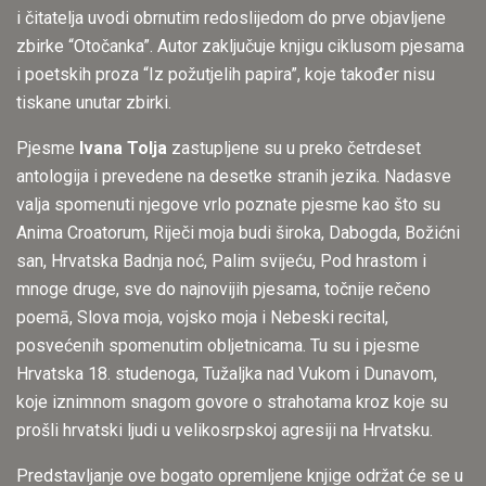
i čitatelja uvodi obrnutim redoslijedom do prve objavljene
zbirke “Otočanka”. Autor zaključuje knjigu ciklusom pjesama
i poetskih proza “Iz požutjelih papira”, koje također nisu
tiskane unutar zbirki.
Pjesme
Ivana Tolja
zastupljene su u preko četrdeset
antologija i prevedene na desetke stranih jezika. Nadasve
valja spomenuti njegove vrlo poznate pjesme kao što su
Anima Croatorum, Riječi moja budi široka, Dabogda, Božićni
san, Hrvatska Badnja noć, Palim svijeću, Pod hrastom i
mnoge druge, sve do najnovijih pjesama, točnije rečeno
poemā, Slova moja, vojsko moja i Nebeski recital,
posvećenih spomenutim obljetnicama. Tu su i pjesme
Hrvatska 18. studenoga, Tužaljka nad Vukom i Dunavom,
koje iznimnom snagom govore o strahotama kroz koje su
prošli hrvatski ljudi u velikosrpskoj agresiji na Hrvatsku.
Predstavljanje ove bogato opremljene knjige održat će se u