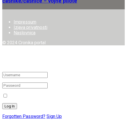
časnike/časnice – vojne pilote
Impressum
Izjava privatnosti
Naslovnica
© 2024 Cronika portal
Welcome Back!
Login to your account below
Remember Me
Forgotten Password?
Sign Up