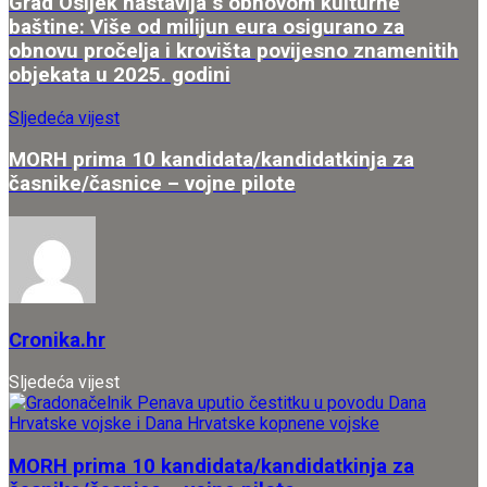
Grad Osijek nastavlja s obnovom kulturne
baštine: Više od milijun eura osigurano za
obnovu pročelja i krovišta povijesno znamenitih
objekata u 2025. godini
Sljedeća vijest
MORH prima 10 kandidata/kandidatkinja za
časnike/časnice – vojne pilote
Cronika.hr
Sljedeća vijest
MORH prima 10 kandidata/kandidatkinja za