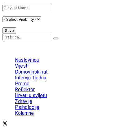
No Result
View All Result
Naslovnica
Vijesti
Domovinski rat
Intervju Tjedna
Promo
Reflektor
Hrvati u svijetu
Zdravlje
Psihologija
Kolumne
© 2024 Cronika portal