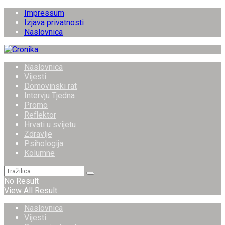
Impressum
Izjava privatnosti
Naslovnica
Naslovnica
Vijesti
Domovinski rat
Intervju Tjedna
Promo
Reflektor
Hrvati u svijetu
Zdravlje
Psihologija
Kolumne
No Result
View All Result
Naslovnica
Vijesti