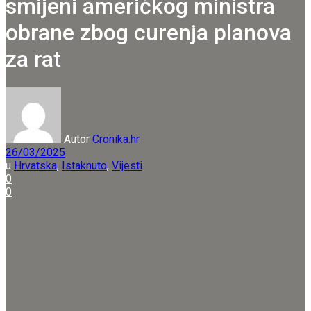
smijeni američkog ministra
obrane zbog curenja planova
za rat
Autor
Cronika.hr
26/03/2025
u
Hrvatska
,
Istaknuto
,
Vijesti
0
0