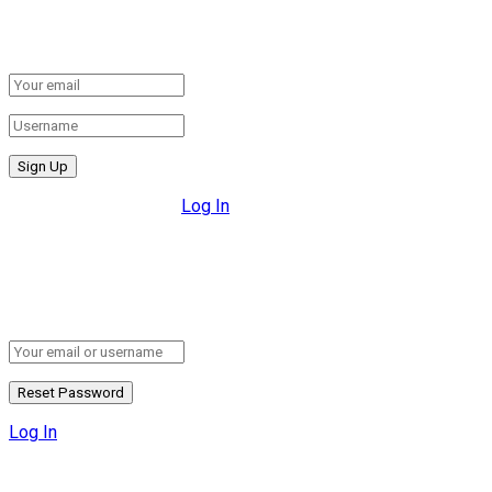
Create New Account!
Fill the forms below to register
All fields are required.
Log In
Retrieve your password
Please enter your username or email address to reset your
password.
Log In
Add New Playlist