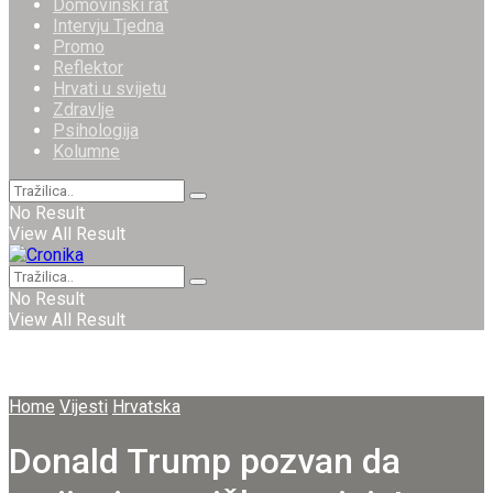
Domovinski rat
Intervju Tjedna
Promo
Reflektor
Hrvati u svijetu
Zdravlje
Psihologija
Kolumne
No Result
View All Result
No Result
View All Result
Home
Vijesti
Hrvatska
Donald Trump pozvan da