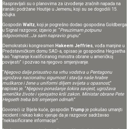
Raspravljali su o planovima za izvođenje zračnih napada na
iranski podržane Houtije u Jemenu, koji su se dogodili 15.
ožujka.
Gospodin
Waltz
, koji je pogrešno dodao gospodina Goldberga
u Signal razgovor, izjavio je: “
Preuzimam potpunu
odgovornost…Ja sam napravio grupu
.”
Demokratski kongresmen
Hakeem Jeffries
, vođa manjine u
Predstavničkom domu SAD-a, opisao je gospodina Hegsetha
kao “najmanje kvalificiranog ministra obrane u američkoj
povijesti” i pozvao na njegovo smjenjivanje.
“
Njegovo dalje prisustvo na vrhu vodstva u Pentagonu
ugrožava nacionalnu sigurnost i stavlja naše hrabre
muškarce i žene u uniformi diljem svijeta u opasnost
,”
napisao je. “
Njegovo ponašanje šokira savjest, ugrožava
američke živote i vjerojatno krši zakon. Ministar obrane Pete
Hegseth treba biti smjenjen odmah
.”
Govoreći iz Bijele kuće, gospodin
Trump
je pokušao umanjti
incident i rekao kako vjeruje da je razgovor sadržavao
“neklasificirane informacije”.