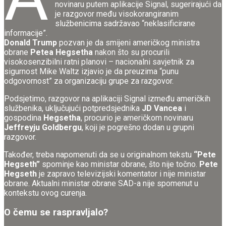
novinaru putem aplikacije Signal, sugerirajući da
je razgovor među visokorangiranim
službenicima sadržavao “neklasificirane
informacije”.
Donald Trump
pozvan je da smijeni američkog ministra
obrane
Petea Hegsetha
nakon što su procurili
visokosenzibilni ratni planovi – nacionalni savjetnik za
sigurnost Mike Waltz izjavio je da preuzima “punu
odgovornost” za organizaciju grupe za razgovor.
Podsjetimo, razgovor na aplikaciji Signal između američkih
službenika, uključujući potpredsjednika
JD Vancea
i
gospodina
Hegsetha
, procurio je američkom novinaru
Jeffreyju Goldbergu
, koji je pogrešno dodan u grupni
razgovor.
Također, treba napomenuti da se u originalnom tekstu
“Pete
Hegseth”
spominje kao ministar obrane, što nije točno.
Pete
Hegseth
je zapravo televizijski komentator i nije ministar
obrane. Aktualni ministar obrane SAD-a nije spomenut u
kontekstu ovog curenja.
O čemu se raspravljalo?