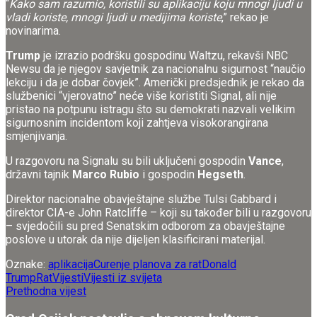
“
Kako sam razumio, koristili su aplikaciju koju mnogi ljudi u
vladi koriste, mnogi ljudi u medijima koriste
,” rekao je
novinarima.
Trump
je izrazio podršku gospodinu Waltzu, rekavši NBC
Newsu da je njegov savjetnik za nacionalnu sigurnost “naučio
lekciju i da je dobar čovjek”. Američki predsjednik je rekao da
službenici “vjerovatno” neće više koristiti Signal, ali nije
pristao na potpunu istragu što su demokrati nazvali velikim
sigurnosnim incidentom koji zahtjeva visokorangirana
smjenjivanja.
U razgovoru na Signalu su bili uključeni gospodin
Vance
,
državni tajnik
Marco Rubio
i gospodin
Hegseth
.
Direktor nacionalne obavještajne službe Tulsi Gabbard i
direktor CIA-e John Ratcliffe – koji su također bili u razgovoru
– svjedočili su pred Senatskim odborom za obavještajne
poslove u utorak da nije dijeljen klasificirani materijal.
Oznake:
aplikacija
Curenje planova za rat
Donald
Trump
Rat
Vijesti
Vijesti iz svijeta
Prethodna vijest