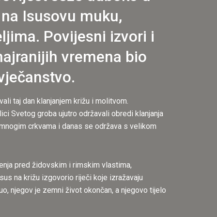
e na Isusovu muku,
jima. Povijesni izvori i
 najranijih vremena bio
ovječanstvo.
ali taj dan klanjanjem križu i molitvom.
ilici Svetog groba ujutro održavali obredi klanjanja
 a u mnogim crkvama i danas se održava s velikom
enja pred židovskim i rimskim vlastima,
sus na križu izgovorio riječi koje izražavaju
uo, njegov je zemni život okončan, a njegovo tijelo