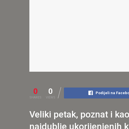
0
0
Podijeli na Faceb
SHARES
VIEWS
Veliki petak, poznat i k
najdublje ukorijenjenih 