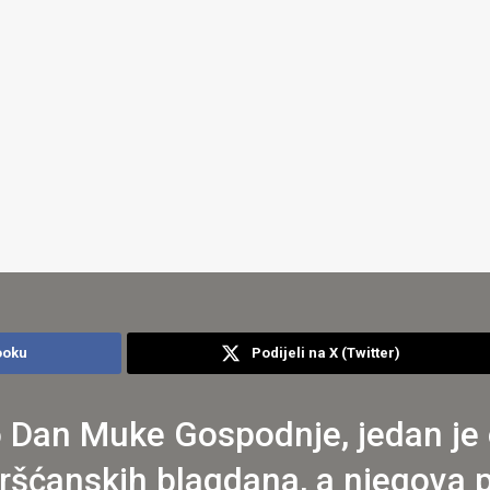
ooku
Podijeli na X (Twitter)
ao Dan Muke Gospodnje, jedan je 
kršćanskih blagdana, a njegova 