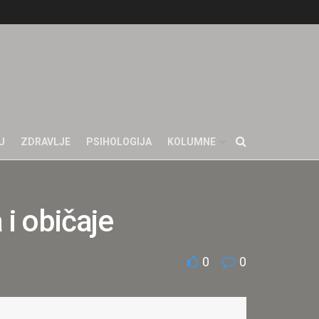
U
ZDRAVLJE
PSIHOLOGIJA
KOLUMNE
 i običaje
0
0