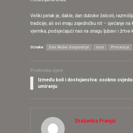
Veliki petak je, dakle, dan duboke žalosti, razmišlj
tradicije, ali svi imaju zajedničku nit – sjećanje 
vjernika, podsjećajući nas na snagu ljubavi i žrtve
Oznake:
Dan Muke Gospodnje
Isus
Procesija
Prethodna vijest
Između boli i dostojanstva: osobno svje
umiranju
Draženka Franjić