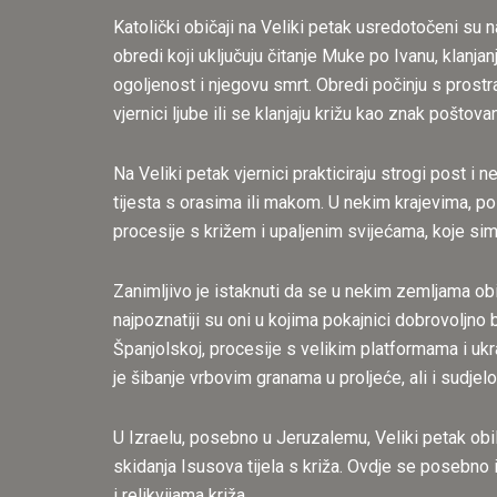
Katolički običaji na Veliki petak usredotočeni su 
obredi koji uključuju čitanje Muke po Ivanu, klanjanj
ogoljenost i njegovu smrt. Obredi počinju s prostr
vjernici ljube ili se klanjaju križu kao znak poštova
Na Veliki petak vjernici prakticiraju strogi post i
tijesta s orasima ili makom. U nekim krajevima, po
procesije s križem i upaljenim svijećama, koje simb
Zanimljivo je istaknuti da se u nekim zemljama obi
najpoznatiji su oni u kojima pokajnici dobrovoljno b
Španjolskoj, procesije s velikim platformama i ukr
je šibanje vrbovim granama u proljeće, ali i sudje
U Izraelu, posebno u Jeruzalemu, Veliki petak obi
skidanja Isusova tijela s križa. Ovdje se posebno 
i relikvijama križa.