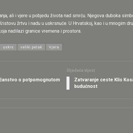
anja, ali i vjere u pobjedu života nad smrću. Njegova duboka simbol
na Kristovu žrtvu i nadu u uskrsnuće. U Hrvatskoj, kao i u mnogim 
 koja nadilazi granice vremena i prostora.
uskrs
veliki petak
Vjera
Sljedeća vijest
dočanstvo o potpomognutom
Zatvaranje ceste Klis Kosa:
budućnost