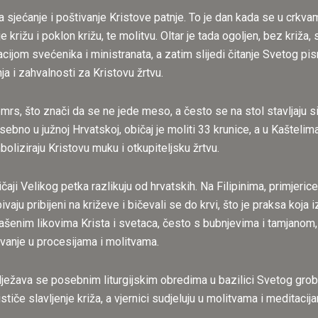
na sjećanje i poštivanje Kristove patnje. To je dan kada se u crk
e križu i poklon križu, te molitvu. Oltar je tada ogoljen, bez križa, 
acijom svećenika i ministranata, a zatim slijedi čitanje Svetog pi
nja i zahvalnosti za Kristovu žrtvu.
 nemrs, što znači da se ne jede meso, a često se na stol stavljaju
sebno u južnoj Hrvatskoj, običaj je moliti 33 krunice, a u Kaštel
oliziraju Kristovu muku i otkupiteljsku žrtvu.
čaji Velikog petka razlikuju od hrvatskih. Na Filipinima, primjeri
ivaju pribijeni na križeve i bičevali se do krvi, što je praksa koja 
ašenim likovima Krista i svetaca, često s bubnjevima i tamjanom, 
lovanje u procesijama i molitvama.
lježava se posebnim liturgijskim obredima u bazilici Svetog grob
ističe slavljenje križa, a vjernici sudjeluju u molitvama i medita