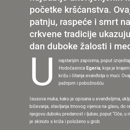
početke kršćanstva. Ova
patnju, raspeće i smrt na
crkvene tradicije ukazuju
dan duboke žalosti i medi
U
najstarijim zapisima, poput izvješta
Hodočasnica
Egeria
, koja je kraje
križu i čitanja evanđelja o muci. O
pažnjom i pobožnošću.
Isusova muka, kako je opisana u evanđeljima, uklj
bičevanja, stavljanja trnovog vijenca na glavu, do r
njegovu duboku predanost i ljubav, poput “Oče, u r
je skinuto s križa i položeno u grob.