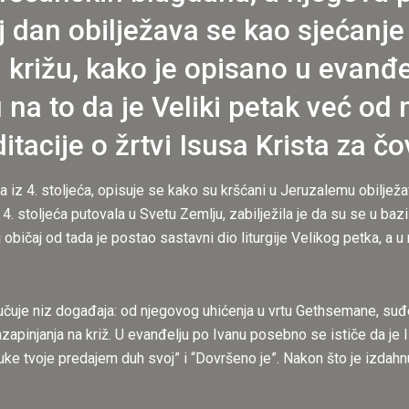
j dan obilježava se kao sjećanj
 križu, kako je opisano u evanđel
 na to da je Veliki petak već od
tacije o žrtvi Isusa Krista za č
ja iz 4. stoljeća, opisuje se kako su kršćani u Jeruzalemu obilježav
m 4. stoljeća putovala u Svetu Zemlju, zabilježila je da su se u baz
vaj običaj od tada je postao sastavni dio liturgije Velikog petka,
učuje niz događaja: od njegovog uhićenja u vrtu Gethsemane, suđ
azapinjanja na križ. U evanđelju po Ivanu posebno se ističe da je I
uke tvoje predajem duh svoj” i “Dovršeno je”. Nakon što je izdahn