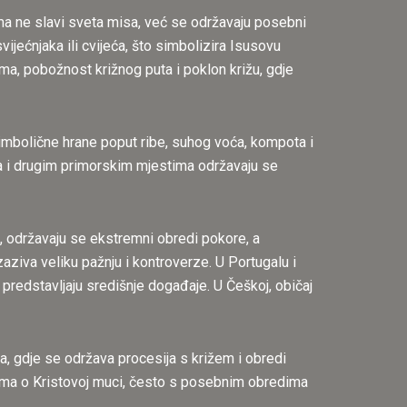
vama ne slavi sveta misa, već se održavaju posebni
svijećnjaka ili cvijeća, što simbolizira Isusovu
sma, pobožnost križnog puta i poklon križu, gdje
 simbolične hrane poput ribe, suhog voća, kompota i
ima i drugim primorskim mjestima održavaju se
ce, održavaju se ekstremni obredi pokore, a
izaziva veliku pažnju i kontroverze. U Portugalu i
predstavljaju središnje događaje. U Češkoj, običaj
a, gdje se održava procesija s križem i obredi
cijama o Kristovoj muci, često s posebnim obredima