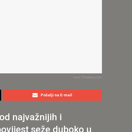
Izvor: Pixabay.com
Pošalji na E-mail
od najvažnijih i
povijest seže duboko u