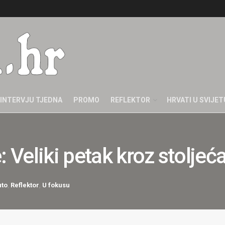
INTERVJU TJEDNA
PROMO
REFLEKTOR
HRVATI U SVIJET
 Veliki petak kroz stoljeća
uto
,
Reflektor
,
U fokusu