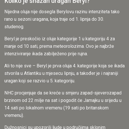
Koliko je snažan uragan Beryl?
Nijedna oluja nije dosegla Berylovu razinu intenziteta tako
rano u sezoni uragana, koja traje od 1. lipnja do 30.
studenog.
Beryl je preskočio iz oluje kategorije 1 u kategoriju 4 za
manje od 10 sati, prema meteorolozima. Ovo je najbrže
intenziviranje ikada zabilježeno prije rujna.
Ali to nije sve – Beryl je prva oluja 4. kategorije koja se ikada
stvorila u Atlantiku u mjesecu lipnju, a također je i najraniji
uragan koji se razvio u 5. kategoriju.
NHC procjenjuje da se kreće u smjeru zapad-sjeverozapad
brzinom od 22 milje na sat i pogodit će Jamajku u srijedu u
14 sati po lokalnom vremenu (19 sati po britanskom
vremenu).
Dužnosnici su upozorili ljude u područjima sklonim