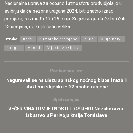
Nacionalna uprava za oceane i atmosferu predvidjela je u
svibnju da će sezona uragana 2024. biti znatno iznad
prosjeka, s između 17 i 25 oluja. Sugerirao je da će biti čak
13 uragana, od kojih četiri velika.
Oznake:
Karbi
Klimatske promjene
oluja
Oluja Beryl
Uragan
Vijesti
Vijesti iz svijeta
Prethodna vijest
Naguravali se na ulazu splitskog noćnog kluba i razbili
staklenu stijenku – 22 osobe ranjene
Sljedeća vijest
VEČER VINA I UMJETNOSTI U OSIJEKU Nezaboravno
iskustvo u Perivoju kralja Tomislava