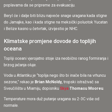
poplavama da se pripreme za evakuaciju.
Beryl će i dalje biti blizu najveće snage uragana kada stigne
do Jamajke, kao i kada stigne na meksički poluotok Yucatan
i Belize kasno u četvrtak, izvijestio je NHC.
Klimatske promjene dovode do toplijih
oceana
Topliji oceani vjerojatno stoje iza neobično ranog formiranja i
brzog jačanja oluje.
Voda u Atlantiku je “toplija nego što bi inače bila na vrhuncu
sezone,” rekao je
Brian McNoldy,
tropski istraživač sa
Sveučilišta u Miamiju, dopisniku
Skya
Thomasu Mooreu
.
Temperature mora duž putanje uragana su 2-3C više od
normale.