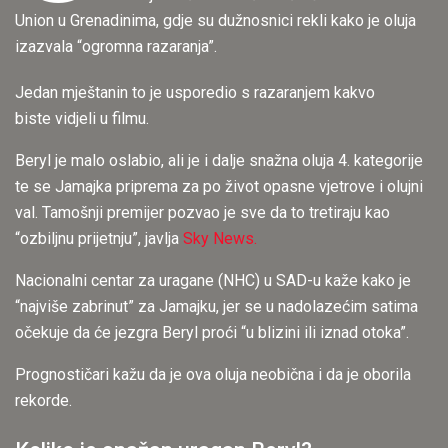
Union u Grenadinima, gdje su dužnosnici rekli kako je oluja
izazvala “ogromna razaranja”.
Jedan mještanin to je usporedio s razaranjem kakvo
biste vidjeli u filmu.
Beryl je malo oslabio, ali je i dalje snažna oluja 4. kategorije
te se Jamajka priprema za po život opasne vjetrove i olujni
val. Tamošnji premijer pozvao je sve da to tretiraju kao
“ozbiljnu prijetnju”, javlja
Sky News.
Nacionalni centar za uragane (NHC) u SAD-u kaže kako je
“najviše zabrinut” za Jamajku, jer se u nadolazećim satima
očekuje da će jezgra Beryl proći “u blizini ili iznad otoka”.
Prognostičari kažu da je ova oluja neobična i da je oborila
rekorde.