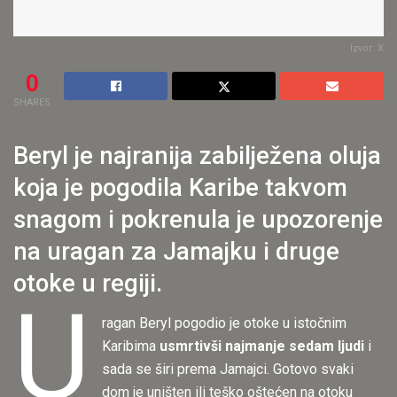
Izvor: X
0
SHARES
Beryl je najranija zabilježena oluja
koja je pogodila Karibe takvom
snagom i pokrenula je upozorenje
na uragan za Jamajku i druge
otoke u regiji.
U
ragan Beryl pogodio je otoke u istočnim
Karibima
usmrtivši najmanje sedam ljudi
i
sada se širi prema Jamajci. Gotovo svaki
dom je uništen ili teško oštećen na otoku