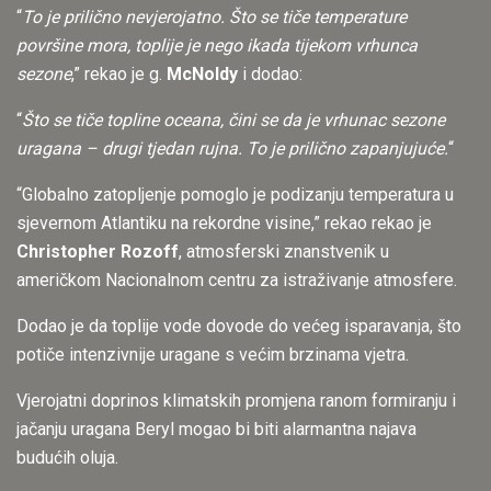
“
To je prilično nevjerojatno. Što se tiče temperature
površine mora, toplije je nego ikada tijekom vrhunca
sezone
,” rekao je g.
McNoldy
i dodao:
“
Što se tiče topline oceana, čini se da je vrhunac sezone
uragana – drugi tjedan rujna. To je prilično zapanjujuće.
“
“Globalno zatopljenje pomoglo je podizanju temperatura u
sjevernom Atlantiku na rekordne visine,” rekao rekao je
Christopher Rozoff
, atmosferski znanstvenik u
američkom Nacionalnom centru za istraživanje atmosfere.
Dodao je da toplije vode dovode do većeg isparavanja, što
potiče intenzivnije uragane s većim brzinama vjetra.
Vjerojatni doprinos klimatskih promjena ranom formiranju i
jačanju uragana Beryl mogao bi biti alarmantna najava
budućih oluja.