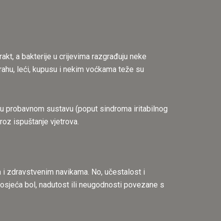
rakt, a bakterije u crijevima razgrađuju neke
 grahu, leći, kupusu i nekim voćkama teže su
e u probavnom sustavu (poput sindroma iritabilnog
roz ispuštanje vjetrova.
a i zdravstvenim navikama. No, učestalost i
a osjeća bol, nadutost ili neugodnosti povezane s