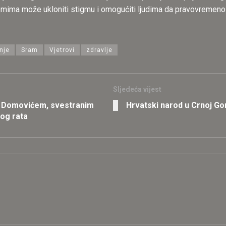
emima može ukloniti stigmu i omogućiti ljudima da pravovremeno
nje
Sram
Vjetrovi
zdravlje
Sljedeća vijest
m Domovićem, svestranim
Hrvatski narod u Crnoj Gor
og rata