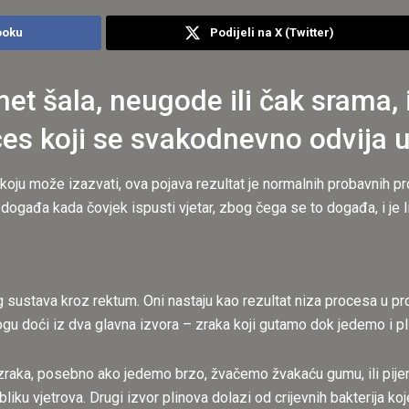
ooku
Podijeli na X (Twitter)
et šala, neugode ili čak srama, 
es koji se svakodnevno odvija u 
oju može izazvati, ova pojava rezultat je normalnih probavnih pro
ogađa kada čovjek ispusti vjetar, zbog čega se to događa, i je l
og sustava kroz rektum. Oni nastaju kao rezultat niza procesa u 
ogu doći iz dva glavna izvora – zraka koji gutamo dok jedemo i pl
raka, posebno ako jedemo brzo, žvačemo žvakaću gumu, ili pijemo
obliku vjetrova. Drugi izvor plinova dolazi od crijevnih bakterija 