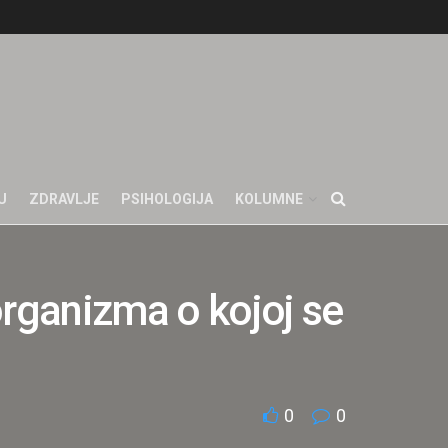
U
ZDRAVLJE
PSIHOLOGIJA
KOLUMNE
organizma o kojoj se
0
0