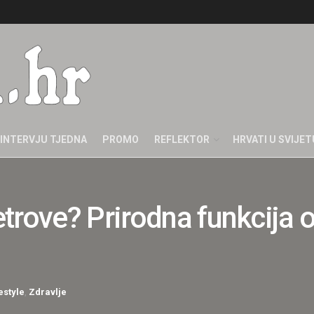
INTERVJU TJEDNA
PROMO
REFLEKTOR
HRVATI U SVIJET
trove? Prirodna funkcija 
estyle
,
Zdravlje