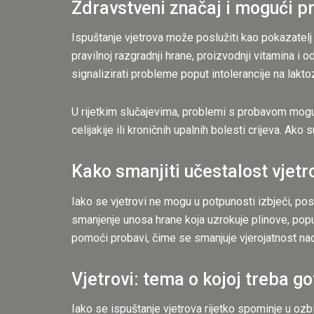
Zdravstveni značaj i mogući p
Ispuštanje vjetrova može poslužiti kao pokazatelj
pravilnoj razgradnji hrane, proizvodnji vitamina i
signalizirati probleme poput intolerancije na lakto
U rijetkim slučajevima, problemi s probavom mogu 
celijakije ili kroničnih upalnih bolesti crijeva. Ak
Kako smanjiti učestalost vjetr
Iako se vjetrovi ne mogu u potpunosti izbjeći, pos
smanjenje unosa hrane koja uzrokuje plinove, pop
pomoći probavi, čime se smanjuje vjerojatnost nadu
Vjetrovi: tema o kojoj treba go
Iako se ispuštanje vjetrova rijetko spominje u oz