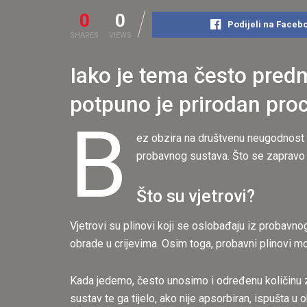
0
0
Podijeli na Faceb
SHARES
VIEWS
Iako je tema često predm
potpuno je prirodan proc
B
ez obzira na društvenu neugodnost k
probavnog sustava. Što se zapravo d
Što su vjetrovi?
Vjetrovi su plinovi koji se oslobađaju iz probavn
obrade u crijevima. Osim toga, probavni plinovi m
Kada jedemo, često unosimo i određenu količinu z
sustav te ga tijelo, ako nije apsorbiran, ispušta u 