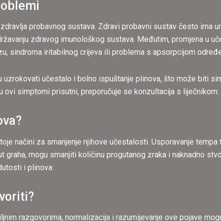
roblemi
 zdravlja probavnog sustava. Zdravi probavni sustav često ima ur
 održavanju zdravog imunološkog sustava. Međutim, promjena u učes
zu, sindroma iritabilnog crijeva ili problema s apsorpcijom određeni
uzrokovati učestalo i bolno ispuštanje plinova, što može biti sim
o su ovi simptomi prisutni, preporučuje se konzultacija s liječnikom.
ova?
toje načini za smanjenje njihove učestalosti. Usporavanje tempa ti
ut graha, mogu smanjiti količinu progutanog zraka i naknadno stv
tosti i plinova.
voriti?
biljnim razgovorima, normalizacija i razumijevanje ove pojave mog