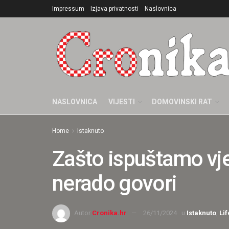
Impressum
Izjava privatnosti
Naslovnica
NASLOVNICA
VIJESTI
DOMOVINSKI RAT
Home
Istaknuto
Zašto ispuštamo vje
nerado govori
Autor
Cronika.hr
26/11/2024
u
Istaknuto
,
Lif