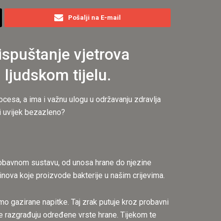
Pošalji na E-mail
ispuštanje vjetrova
ljudskom tijelu.
cesa, a ima i važnu ulogu u održavanju zdravlja
i uvijek bezazleno?
probavnom sustavu, od unosa hrane do njezine
inova koje proizvode bakterije u našim crijevima.
 gazirane napitke. Taj zrak putuje kroz probavni
koje razgrađuju određene vrste hrane. Tijekom te