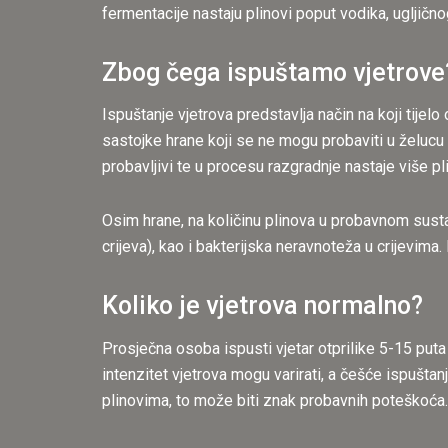
fermentacije nastaju plinovi poput vodika, ugljično
Zbog čega ispuštamo vjetrove
Ispuštanje vjetrova predstavlja način na koji tijel
sastojke hrane koji se ne mogu probaviti u želucu i
probavljivi te u procesu razgradnje nastaje više pl
Osim hrane, na količinu plinova u probavnom susta
crijeva), kao i bakterijska neravnoteža u crijevima
Koliko je vjetrova normalno?
Prosječna osoba ispusti vjetar otprilike 5-15 put
intenzitet vjetrova mogu varirati, a češće ispušta
plinovima, to može biti znak probavnih poteškoća.