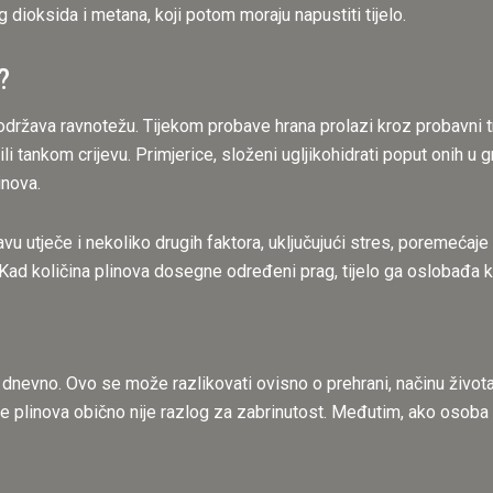
g dioksida i metana, koji potom moraju napustiti tijelo.
?
o održava ravnotežu. Tijekom probave hrana prolazi kroz probavni t
li tankom crijevu. Primjerice, složeni ugljikohidrati poput onih u
inova.
vu utječe i nekoliko drugih faktora, uključujući stres, poremećaj
. Kad količina plinova dosegne određeni prag, tijelo ga oslobađa k
a dnevno. Ovo se može razlikovati ovisno o prehrani, načinu život
nje plinova obično nije razlog za zabrinutost. Međutim, ako osob