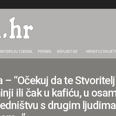
INTERVJU TJEDNA
PROMO
REFLEKTOR
HRVATI U SVIJET
 – “Očekuj da te Stvoritelj 
inji ili čak u kafiću, u osam
ajedništvu s drugim ljudima