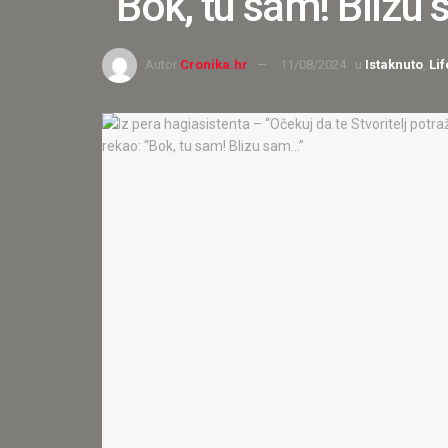
“Bok, tu sam! Blizu
Autor
Cronika.hr
11/08/2024
u
Istaknuto
,
Lif