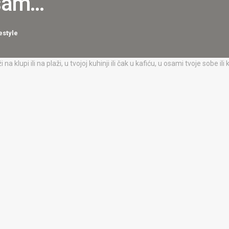
 sam…”
estyle