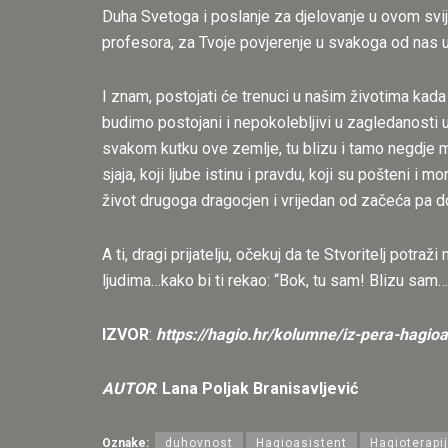
Duha Svetoga i poslanje za djelovanje u ovom svijet
profesora, za Tvoje povjerenje u svakoga od nas u 
I znam, postojati će trenuci u našim životima kada 
budimo postojani i nepokolebljivi u zagledanosti 
svakom kutku ove zemlje, tu blizu i tamo negdje mil
sjaja, koji ljube istinu i pravdu, koji su pošteni i m
život drugoga dragocjen i vrijedan od začeća pa d
A ti, dragi prijatelju, očekuj da te Stvoritelj potraži
ljudima…kako bi ti rekao: “Bok, tu sam! Blizu sam…
IZVOR
:
https://hagio.hr/kolumne/iz-pera-hagioa
AUTOR
:
Lana Poljak Branisavljević
Oznake:
duhovnost
Hagioasistent
Hagioterapi