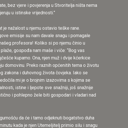
te, bez vjere i povjerenja u Stvoritelja ništa nema
eruju u istinske vrijednosti.”
at je nažalost u njemu ostavio teške rane.
jegove emisije su nam davale snagu i pomagale
 našeg profesora! Koliko si po njemu činio u
o s plaže, gospođa nam maše i viče: “Bog vas
najčešće kupamo. Ona, njen muž i dvije kćerkice
oju domovinu. Preko raznih općenitih tema o životu
og zakona i duhovnog života čovjeka. Iako se
jedočila mi je o brojnim izazovima s kojima se
sti, istine i ljepote sve snažniji, još snažnije
istično i pohlepno žele biti gospodari i vladari nad
sigurnošću da će i tamo odjeknuti bogatstvo duha
minutu kada je njen Utemeljitelj primio silu i snagu