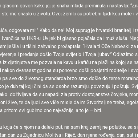
 glasom govori kako joj je snaha mlada preminula i nastavlja: “Zna
o me snašlo u životu. Ovoj zemlji su potrebni ljudi koji mole i vj
ića, odgovara mi:” Kako da ne! Moj suprug je hrvatski branitelj i r
 Ivančića na HKR-u. Uvijek bi glasno pojačala da i muž sluša. N
iješila i u tišini zahvalno prošaptala: “Hvala ti Oče Nebeski za
vjerenje i predanje došlo Tvoje svijetlo i Tvoja ljubav.” Odlazim
 iz djetinjstva me pozvala na kavu u kafiću na plaži na kojoj se 
i nakon dvanaest godina su ponovno došli posjetiti roditelje i sv
rane pa sve do životnog standarda brzo smo došle do teme moraln
je duh taj koji čini da se osobe razumiju, povezuju i poštuju. Sv
 doživljava da su napadi zla protiv dostojanstva čovjeka, moralno
 oni žive, te da ljudi sve više misle da im Stvoritelj ne treba, ego
pritom svi gubimo ono najvažnije, a to je – biti.
u koja će s njom na daleki put, na sam kraj zemljine polutke, sa 
an dan za Zajednicu Molitva i Riječ, dan njena rođenja; dan, sat i 