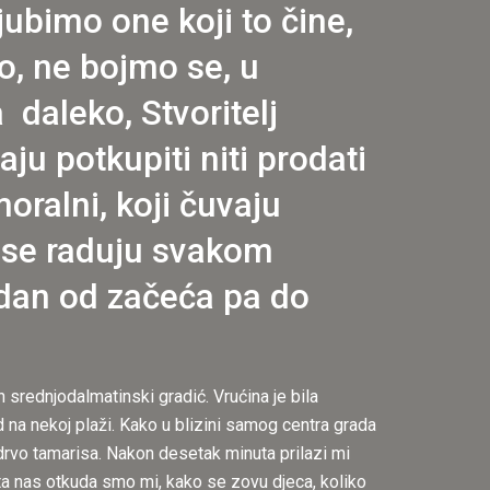
ljubimo one koji to čine,
o, ne bojmo se, u
daleko, Stvoritelj
aju potkupiti niti prodati
moralni, koji čuvaju
ji se raduju svakom
jedan od začeća pa do
 srednjodalmatinski gradić. Vrućina je bila
 na nekoj plaži. Kako u blizini samog centra grada
 drvo tamarisa. Nakon desetak minuta prilazi mi
pita nas otkuda smo mi, kako se zovu djeca, koliko