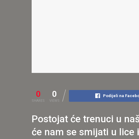
0
0
Podijeli na Faceb
SHARES
VIEWS
Postojat će trenuci u na
će nam se smijati u lice 