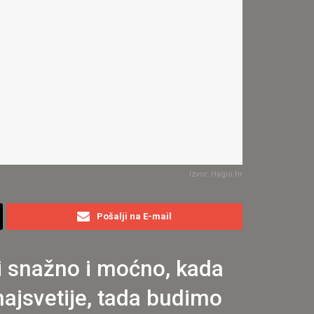
Izvor: Hagio.hr
Pošalji na E-mail
ti snažno i moćno, kada
 najsvetije, tada budimo