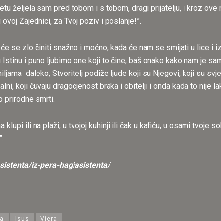
u željela sam pred tobom i s tobom, dragi prijatelju, i kroz ove r
ovoj Zajednici, za Tvoj poziv i poslanje!”.
će se zlo činiti snažno i moćno, kada će nam se smijati u lice i i
u Istinu i puno ljubimo one koji to čine, baš onako kako nam je s
jama daleko, Stvoritelj podiže ljude koji su Njegovi, koji su svjed
oralni, koji čuvaju dragocjenost braka i obitelji i onda kada to nije 
o prirodne smrti.
 na klupi ili na plaži, u tvojoj kuhinji ili čak u kafiću, u osami tvoje
”.
sistenta/iz-pera-hagiasistenta/
ja
Isus
Vjera