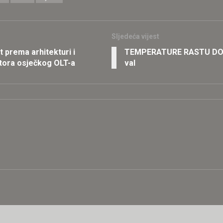
Sljedeća vijest
 prema arhitekturi i
TEMPERATURE RASTU DO 38
ostora osječkog OLT-a
val