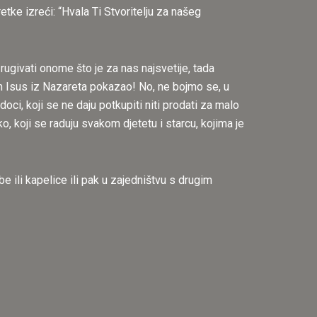
etke izreći: “Hvala Ti Stvoritelju za našeg
zrugivati onome što je za nas najsvetije, tada
am Isus iz Nazareta pokazao! No, ne bojmo se, u
oci, koji se ne daju potkupiti niti prodati za malo
lako, koji se raduju svakom djetetu i starcu, kojima je
 sobe ili kapelice ili pak u zajedništvu s drugim