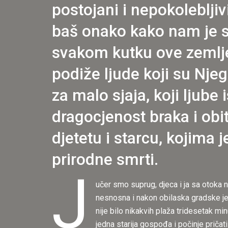
postojani i nepokolebljiv
baš onako kako nam je s
svakom kutku ove zemlje,
podiže ljude koji su Njego
za malo sjaja, koji ljube 
dragocjenost braka i obit
djetetu i starcu, kojima 
prirodne smrti.
J
učer smo suprug, djeca i ja sa otoka n
nesnosna i nakon obilaska gradske jez
nije bilo nikakvih plaža tridesetak m
jedna starija gospođa i počinje pričat