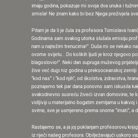
imaju godina, pokazuje mi svoja dva unuka i tužnim
smisla! Ne znam kako bi bez Njega preživjela sve št
Pitam je da li je čula za profesora Tomislava Ivanč
Godinama sam svakog utorka slušala emisiju prof.
nam u najtežim trenucima!”. Duša mi se nekako nasm
ovome svijetu… Do kolikih ljudi je kroz njegovo po
blagoslovio!”. Neki dan supruga muževog prijatelja
žive već dugi niz godina u prekooceanskoj zemlji 
“kod nas” i “kod njih”, od školstva, zdravstva, h
poznajemo tek par dana ponovno sam iskusila kako 
svakodnevno susreću živeći izvan domovine, te kako
vidljiviji u materijalno bogatim zemljama u kakvoj i
svime, sve je usmjereno prema onome “imati”, a da 
Rastajemo se, a ja joj poklanjam profesorovu knjig
iz riječi našeg profesora. Obilježavajući uskoro važ