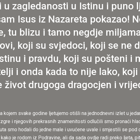
i u zagledanosti u Istinu i puno 
am Isus iz Nazareta pokazao! N
 tu blizu i tamo negdje miljama 
vi, koji su svjedoci, koji se ne d
istinu i pravdu, koji su pošteni i 
elji i onda kada to nije lako, ko
je život drugoga dragocjen i vri
a kojem svake godine ljetujemo otišli na jednodnevni izlet u jedan
gre i njegovih prekrasnih znamenitosti odlučili smo pronaći hlad
inuta smo hodali do jedne male i uvućene uvale i smjestili se pod
i kako je rodom iz Podravine, ali da sada ovdje radi preko ljeta, 