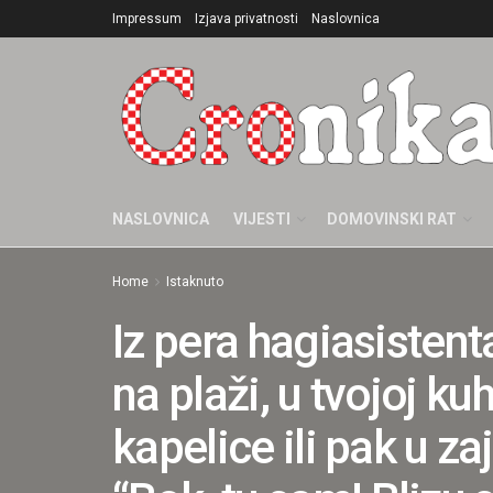
Impressum
Izjava privatnosti
Naslovnica
NASLOVNICA
VIJESTI
DOMOVINSKI RAT
Home
Istaknuto
Iz pera hagiasistenta
na plaži, u tvojoj kuh
kapelice ili pak u z