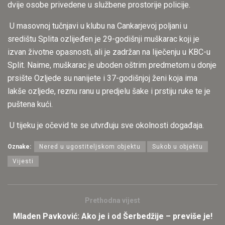
dvije osobe privedene u službene prostorije policije.
U masovnoj tučnjavi u klubu na Cankarjevoj poljani u
središtu Splita ozlijeđen je 29-godišnji muškarac koji je
izvan životne opasnosti, ali je zadržan na liječenju u KBC-u
Split. Naime, muškarac je uboden oštrim predmetom u donje
prsište Ozljede su nanijete i 37-godišnjoj ženi koja ima
lakše ozljede, reznu ranu u predjelu šake i prstiju ruke te je
puštena kući.
U tijeku je očevid te se utvrđuju sve okolnosti događaja.
Oznake:
Nered u ugostiteljskom objektu
Sukob u objektu
Vijesti
Prethodna vijest
Mladen Pavković: Ako je i od Šerbedžije – previše je!