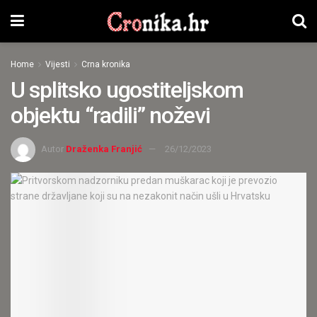
Home
Vijesti
Crna kronika
U splitsko ugostiteljskom
objektu “radili” noževi
Autor
Draženka Franjić
26/12/2023