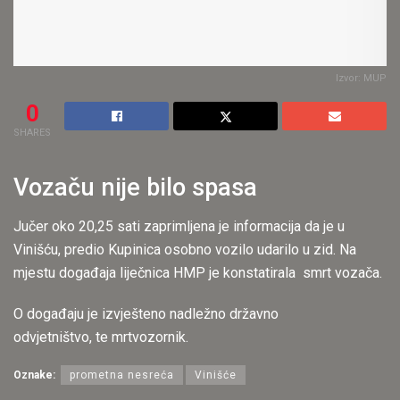
Izvor: MUP
0
SHARES
Vozaču nije bilo spasa
Jučer oko 20,25 sati zaprimljena je informacija da je u
Vinišću, predio Kupinica osobno vozilo udarilo u zid. Na
mjestu događaja liječnica HMP je konstatirala smrt vozača.
O događaju je izvješteno nadležno državno
odvjetništvo, te mrtvozornik.
Oznake:
prometna nesreća
Vinišće