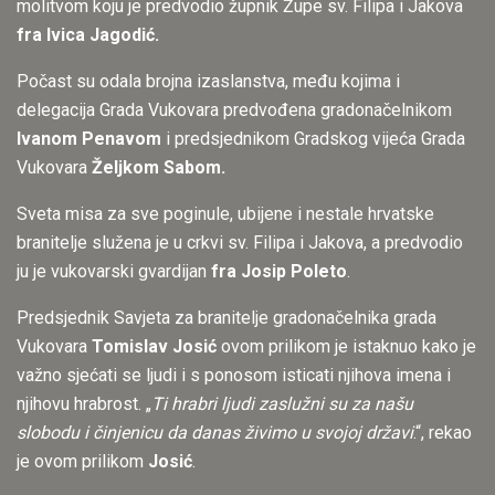
molitvom koju je predvodio župnik Župe sv. Filipa i Jakova
fra Ivica Jagodić.
Počast su odala brojna izaslanstva, među kojima i
delegacija Grada Vukovara predvođena gradonačelnikom
Ivanom Penavom
i predsjednikom Gradskog vijeća Grada
Vukovara
Željkom Sabom.
Sveta misa za sve poginule, ubijene i nestale hrvatske
branitelje služena je u crkvi sv. Filipa i Jakova, a predvodio
ju je vukovarski gvardijan
fra Josip Poleto
.
Predsjednik Savjeta za branitelje gradonačelnika grada
Vukovara
Tomislav Josić
ovom prilikom je istaknuo kako je
važno sjećati se ljudi i s ponosom isticati njihova imena i
njihovu hrabrost. „
Ti hrabri ljudi zaslužni su za našu
slobodu i činjenicu da danas živimo u svojoj državi
.“, rekao
je ovom prilikom
Josić
.