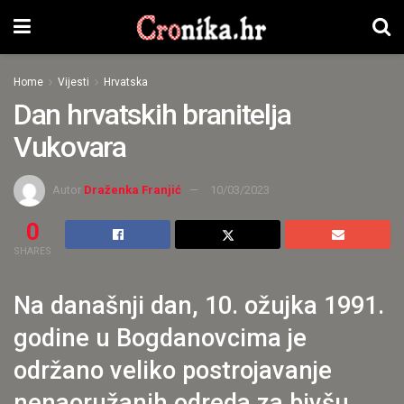
Home
Vijesti
Hrvatska
Dan hrvatskih branitelja
Vukovara
Autor
Draženka Franjić
10/03/2023
0
SHARES
Na današnji dan, 10. ožujka 1991.
godine u Bogdanovcima je
održano veliko postrojavanje
nenaoružanih odreda za bivšu