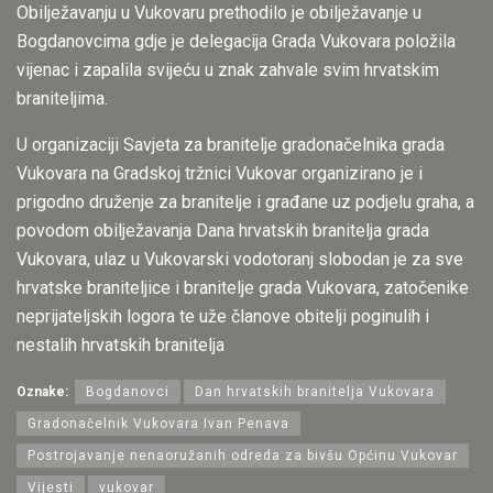
Obilježavanju u Vukovaru prethodilo je obilježavanje u
Bogdanovcima gdje je delegacija Grada Vukovara položila
vijenac i zapalila svijeću u znak zahvale svim hrvatskim
braniteljima.
U organizaciji Savjeta za branitelje gradonačelnika grada
Vukovara na Gradskoj tržnici Vukovar organizirano je i
prigodno druženje za branitelje i građane uz podjelu graha, a
povodom obilježavanja Dana hrvatskih branitelja grada
Vukovara, ulaz u Vukovarski vodotoranj slobodan je za sve
hrvatske braniteljice i branitelje grada Vukovara, zatočenike
neprijateljskih logora te uže članove obitelji poginulih i
nestalih hrvatskih branitelja
Oznake:
Bogdanovci
Dan hrvatskih branitelja Vukovara
Gradonačelnik Vukovara Ivan Penava
Postrojavanje nenaoružanih odreda za bivšu Općinu Vukovar
Vijesti
vukovar