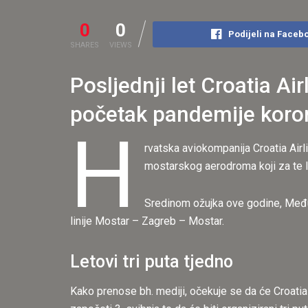
0
0
Podijeli na Faceb
SHARES
VIEWS
Posljednji let Croatia Ai
početak pandemije koron
H
rvatska aviokompanija Croatia Airl
mostarskog aerodroma koji za te l
Sredinom ožujka ove godine, Među
linije Mostar – Zagreb – Mostar.
Letovi tri puta tjedno
Kako prenose bh. mediji, očekuje se da će Croatia 