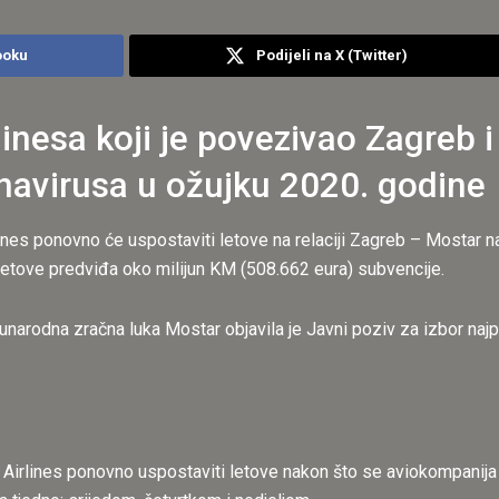
ooku
Podijeli na X (Twitter)
rlinesa koji je povezivao Zagreb 
avirusa u ožujku 2020. godine
ines ponovno će uspostaviti letove na relaciji Zagreb – Mostar nak
etove predviđa oko milijun KM (508.662 eura) subvencije.
narodna zračna luka Mostar objavila je Javni poziv za izbor na
Airlines ponovno uspostaviti letove nakon što se aviokompanija pr