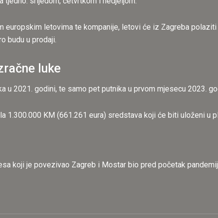
uta tjedno: srijedom, četvrtkom i nedjeljom.
im europskim letovima te kompanije, letovi će iz Zagreba polazit
ro budu u prodaji.
zračne luke
ka u 2021. godini, te samo pet putnika u prvom mjesecu 2023. go
 1.300.000 KM (661.261 eura) sredstava koji će biti uloženi u pl
irlinesa koji je povezivao Zagreb i Mostar bio pred početak pandem