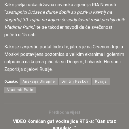
Kako javlja ruska državna novinska agencija RIA Novosti
“
zastupnici Državne dume dobili su poziv u Kremlj na
događaj 30. rujna na kojem će sudjelovati ruski predsjednik
Vladimir Putin
,” te se također navodi da će svečanost
početi u 15 sati.
Kako je izvijestio portal Index.hr, jutros je na Crvenom trgu u
Moskvi postavljena pozornica s velikim ekranima i golemim
natpisima na kojima piše da su Donjeck, Luhansk, Herson i
Zaporižja dijelovi Rusije.
Oznake:
Aneksija Ukrajine
Dmitrij Peskov
Rusija
Vladimir Putin
Prethodna vijest
VIDEO Komičan gaf voditeljice RTS-a: “Gan staz
paradajz…”