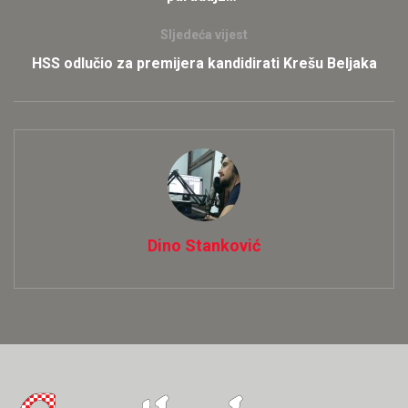
Sljedeća vijest
HSS odlučio za premijera kandidirati Krešu Beljaka
Dino Stanković