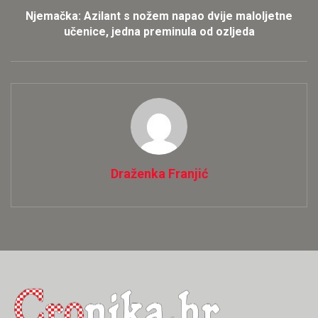
Njemačka: Azilant s nožem napao dvije maloljetne
učenice, jedna preminula od ozljeda
Draženka Franjić