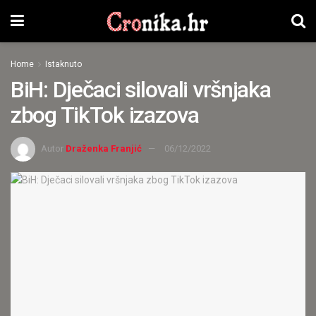
Home
Istaknuto
BiH: Dječaci silovali vršnjaka
zbog TikTok izazova
Autor
Draženka Franjić
06/12/2022