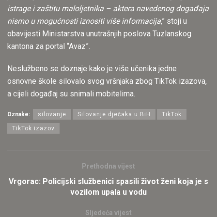
istrage i zaštitu maloljetnika – aktera navedenog događaja
nismo u mogućnosti iznositi više informacija
,” stoji u
obavijesti Ministarstva unutrašnjih poslova Tuzlanskog
kantona za portal “Avaz”.
Neslužbeno se doznaje kako je više učenika jedne
osnovne škole silovalo svog vršnjaka zbog TikTok izazova,
a cijeli događaj su snimali mobitelima.
Oznake:
silovanje
Silovanje dječaka u BiH
TikTok
TikTok izazov
Prethodna vijest
Vrgorac: Policijski službenici spasili život ženi koja je s
vozilom upala u vodu
Sljedeća vijest