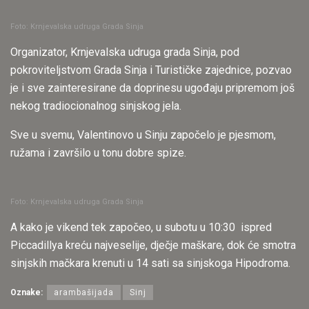
Foto: Krnjevalska udruga Grada Sinja
Organizator, Krnjevalska udruga grada Sinja, pod
pokroviteljstvom Grada Sinja i Turističke zajednice, pozvao
je i sve zainteresirane da doprinesu ugođaju pripremom još
nekog tradiocionalnog sinjskog jela.
Sve u svemu, Valentinovo u Sinju započelo je pjesmom,
ružama i završilo u tonu dobre spize.
Foto: Krnjevalska udruga Grada Sinja
A kako je vikend tek započeo, u subotu u 10:30 ispred
Piccadillya kreću najveselije, dječje maškare, dok će smotra
sinjskih mačkara krenuti u 14 sati sa sinjskoga Hipodroma.
Oznake:
arambašijada
Sinj