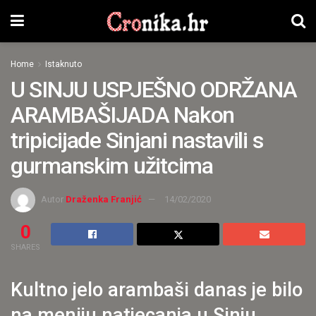
Home
Istaknuto
U SINJU USPJEŠNO ODRŽANA
ARAMBAŠIJADA Nakon
tripicijade Sinjani nastavili s
gurmanskim užitcima
Autor
Draženka Franjić
14/02/2020
0
SHARES
Kultno jelo arambaši danas je bilo
na meniju natjecanja u Sinju,