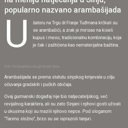
popularno nazvano arambašijada
U
šatoru na Trgu dr.Franje Tuđmana krčkali su
se arambašići, a zrak je mirisao na kiseli
kupus i meso, tradicionalnu kombinaciju, koja
je čak i zaštićena kao nematerijalna baština.
Foto: Krnjevalska udruga Grada Sinja
Arambašijada se prema statutu sinjskog krnjevala u cilju
očuvanja gradskih i pučkih običaja.
Ovaj gurmanski događaj nije bio natjecateljskog, već
revijalnog karaktera, ali su zato Sinjani i njihovi gosti uživali
u okusima koji su mazili njihovo nepce. Pod sloganom
“Tarimo složno”, brzo su se ispraznili tanjuri.