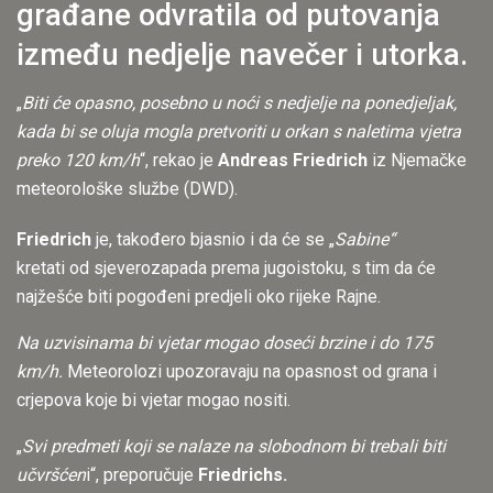
građane odvratila od putovanja
između nedjelje navečer i utorka.
„
Biti će opasno, posebno u noći s nedjelje na ponedjeljak,
kada bi se oluja mogla pretvoriti u orkan s naletima vjetra
preko 120 km/h
“, rekao je
Andreas Friedrich
iz Njemačke
meteorološke službe (DWD).
Friedrich
je, takođero bjasnio i da će se „
Sabine“
kretati od sjeverozapada prema jugoistoku, s tim da će
najžešće biti pogođeni predjeli oko rijeke Rajne.
Na uzvisinama bi vjetar mogao doseći brzine i do 175
km/h.
Meteorolozi upozoravaju na opasnost od grana i
crjepova koje bi vjetar mogao nositi.
„
Svi predmeti koji se nalaze na slobodnom bi trebali biti
učvršćen
i“, preporučuje
Friedrichs.