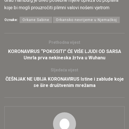
Grad Hamburg je uveo posebne mjere opreza od poplava
koje bi mogli prouzročiti plimni valovi nošeni vjetrom
Oznake:
Orkane Sabine
Orkansko nevrijeme u Njemačkoj
Prethodna vijest
KORONAVIRUS “POKOSITI” ĆE VIŠE LJUDI OD SARSA
Umrla prva nekineska žrtva u Wuhanu
Sljedeća vijest
ČEŠNJAK NE UBIJA KORONAVIRUS Istine i zablude koje
se šire društvenim mrežama