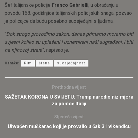
Šef talijanske policije
Franco Gabrielli
, u obraćanju u
povodu 168. godišnjice talijanskih policijskih snaga, pozvao
je policajce da budu posebno suosjećajni s ljudima.
“
Dok strogo provodimo zakon, danas primarno moramo biti
svjesni koliko su uplašeni i uznemireni naši sugrađani, i biti
na njihovoj stran
i”, napisao je.
Oznake:
Rim
štene
suosjećajnost
Prethodna vijest
SAŽETAK KORONA U SVIJETU: Trump naredio niz mjera
za pomoć Italiji
Sljedeća vijest
Uhvaćen muškarac koji je provalio u čak 31 vikendicu