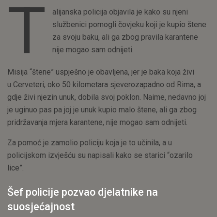
T
alijanska policija objavila je kako su njeni
službenici pomogli čovjeku koji je kupio štene
za svoju baku, ali ga zbog pravila karantene
nije mogao sam odnijeti.
Misija “štene” uspješno je obavljena, jer je baka koja živi
u Cerveteri, oko 50 kilometara sjeverozapadno od Rima, a
gdje živi njezin unuk, dobila svoj poklon. Naime, nedavno joj
je uginuo pas pa joj je unuk kupio malo štene, ali ga zbog
pridržavanja mjera karantene, nije mogao sam odnijeti.
Za pomoć je zamolio policiju koja je to učinila, a u
policijskom izvješću su napisali kako se starici “ozarilo
lice”.
Šef policije pozvao djelatnike na
suosjećajnost