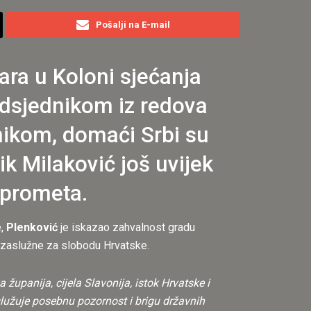
Pošalji na E-mail
ara u Koloni sjećanja
edsjednikom iz redova
nikom, domaći Srbi su
ik Milaković još uvijek
eprometa.
e,
Plenković
je iskazao zahvalnost gradu
u zaslužne za slobodu Hrvatske.
 županija, cijela Slavonija, istok Hrvatske i
lužuje posebnu pozornost i brigu državnih