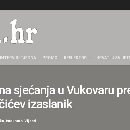
INTERVJU TJEDNA
PROMO
REFLEKTOR
HRVATI U SVIJET
na sjećanja u Vukovaru pr
čićev izaslanik
ka
,
Istaknuto
,
Vijesti