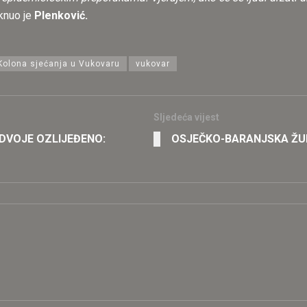
aknuo je
Plenković.
Kolona sjećanja u Vukovaru
vukovar
Sljedeća vijest
 DVOJE OZLIJEĐENO:
OSJEČKO-BARANJSKA ŽUPAN