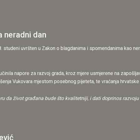
a neradni dan
 18. studeni uvršten u Zakon o blagdanima i spomendanima kao ner
 učinila napore za razvoj grada, kroz mjere usmjerene na zapošljav
šenja Vukovara mjestom posebnog pijeteta, te vraćanja hrvatske v
 da život građana bude što kvalitetniji, i dati doprinos razvoj
ević