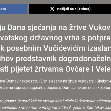
ooku
Podijeli na X (Twitter)
ju Dana sjećanja na žrtve Vukov
hrvatskog državnog vrha s potpr
k posebnim Vučićevićim izasla
njihov predstavnik dogradonačeln
ti pijetet žrtvama Ovčare i Vel
rtve Domovinskog rata i Dan sjećanja na žrtve Vukovara i Škabrnj
i žrtvama koje su osigurale pobjedu u Domovinskom ratu i koje s
oslije, je grad koji se razvija kao i cijela Vukovarsko-srijemska
movinskom ratu i mirno integrirana 1998. godine. Kao takav zas