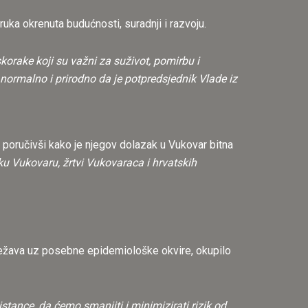
uka okrenuta budućnosti, suradnji i razvoju.
korake koji su važni za suživot, pomirbu i
 normalno i prirodno da je potpredsjednik Vlade iz
, poručivši kako je njegov dolazak u Vukovar bitna
uku Vukovaru, žrtvi Vukovaraca i hrvatskih
lježava uz posebne epidemiološke okvire, okupilo
ance, da ćemo smanjiti i minimizirati rizik od