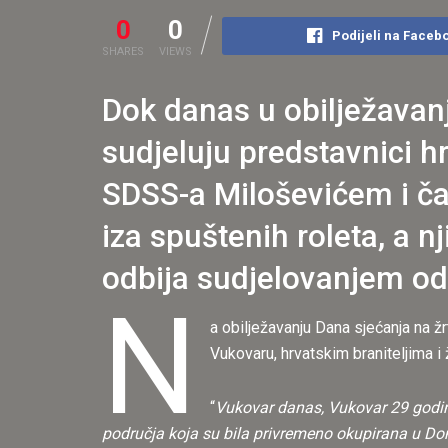
0
0
Podijeli na Faceb
SHARES
VIEWS
Dok danas u obilježavan
sudjeluju predstavnici 
SDSS-a Miloševićem i ča
iza spuštenih roleta, a 
odbija sudjelovanjem oda
N
a obilježavanju Dana sjećanja na ž
Vukovaru, hrvatskim braniteljima 
“
Vukovar danas, Vukovar 29 godina p
područja koja su bila privremeno okupirana u Do