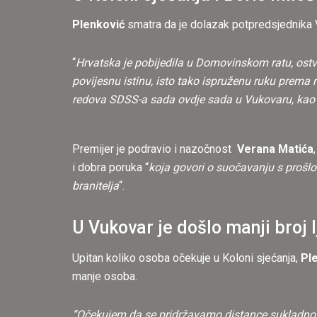
Plenković
smatra da je dolazak potpredsjednika
“
Hrvatska je pobijedila u Domovinskom ratu, ostva
povijesnu istinu, isto tako ispruženu ruku prema 
redova SDSS-a sada ovdje sada u Vukovaru, kao š
Premijer je podravio i nazočnost
Verana Matića
i dobra poruka “
koja govori o suočavanju s prošloš
branitelja
“.
U Vukovar je došlo manji broj 
Upitan koliko osoba očekuje u Koloni sjećanja,
Pl
manje osoba.
“Očekujem da se pridržavamo distance sukladno ep