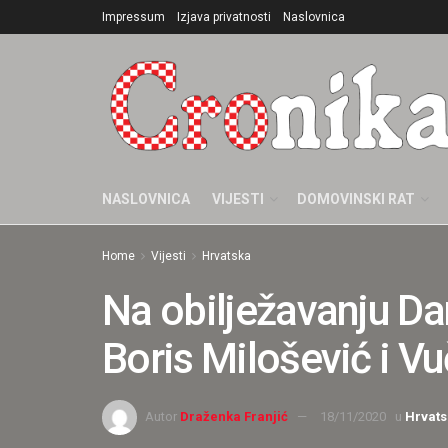
Impressum
Izjava privatnosti
Naslovnica
NASLOVNICA
VIJESTI
DOMOVINSKI RAT
Home
Vijesti
Hrvatska
Na obilježavanju Da
Boris Milošević i Vu
Autor
Draženka Franjić
18/11/2020
u
Hrvats