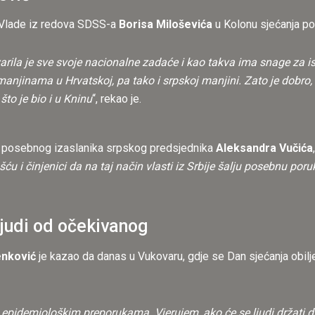
 Vlade iz redova SDSS-a
Borisa Miloševića
u Kolonu sjećanja por
rila je sve svoje nacionalne zadaće i kao takva ima snage za is
manjinama u Hrvatskoj, pa tako i srpskoj manjini. Zato je dobro,
to je bio i u Kninu
“, rekao je.
, posebnog izaslanika srpskog predsjednika
Aleksandra Vučića
ću i činjenici da na taj način vlasti iz Srbije šalju posebnu por
ljudi od očekivanog
enković
je kazao da danas u Vukovaru, gdje se Dan sjećanja obi
idemiološkim preporukama. Vjerujem, ako će se ljudi držati dist