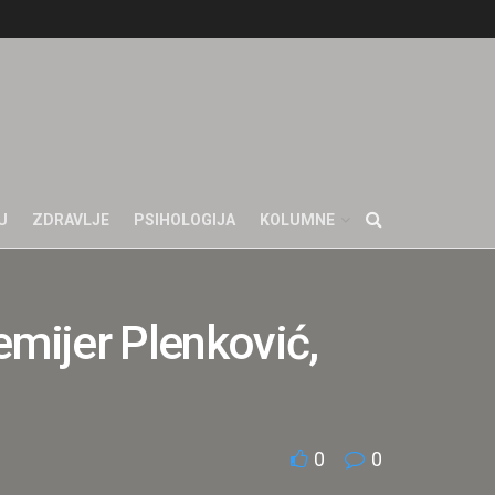
U
ZDRAVLJE
PSIHOLOGIJA
KOLUMNE
emijer Plenković,
0
0