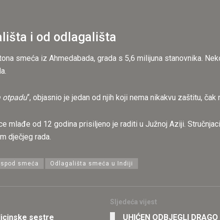
lišta i od odlagališta
na smeća iz Ahmedabada, grada s 5,6 milijuna stanovnika. Nekoli
da.
 otpadu
“, objasnio je jedan od njih koji nema nikakvu zaštitu, čak
mlađe od 12 godina prisiljeno je raditi u Južnoj Aziji. Stručnja
m dječjeg rada.
a ispod smeća
Odlagališta smeća u Indiji
Sljedeća vijest
icinske sestre
UHIĆEN ODBJEGLI DRAGO T