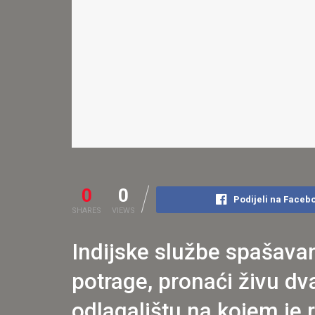
0
0
Podijeli na Faceb
SHARES
VIEWS
Indijske službe spašavan
potrage, pronaći živu d
odlagalištu na kojem je r