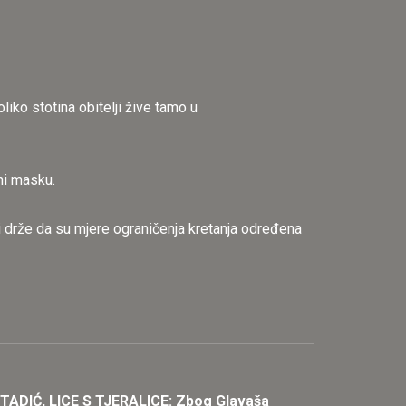
ko stotina obitelji žive tamo u
 ni masku.
ci drže da su mjere ograničenja kretanja određena
ADIĆ, LICE S TJERALICE: Zbog Glavaša