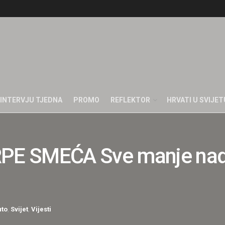
INTERVJU TJEDNA
PROMO
REFLEKTOR
HRVATI U SVIJET
E SMEĆA Sve manje nade 
uto
,
Svijet
,
Vijesti