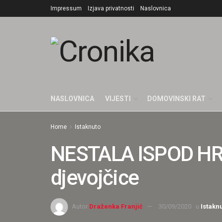
Impressum
Izjava privatnosti
Naslovnica
NASLOVNICA
VIJESTI
DOMOVINSKI RAT
Home
Istaknuto
NESTALA ISPOD HRP
djevojčice
Autor
Draženka Franjić
30/09/2020
u
Istakn