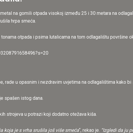
 i metal na gomili otpada visokoj između 25 i 30 metara na odla
rušila hrpa smeća.
 tonama otpada i psima lutalicama na tom odlagalištu površine o
0493208791658496?s=20
ce, rade u opasnim i nezdravim uvjetima na odlagalištima kako bi 
je spašen istog dana.
ih strojeva u potrazi koji dodatno otežava kiša.
ša koja je s vrha srušila još više smeća
“, rekao je.
“Izgledi da ju 