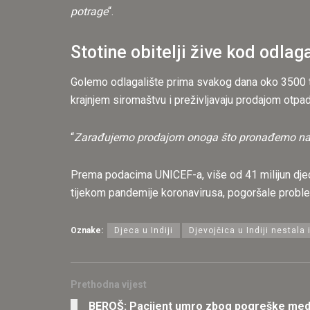
potrage
“.
Stotine obitelji žive kod odlaga
Golemo odlagalište prima svakog dana oko 3500 to
krajnjem siromaštvu i preživljavaju prodajom otpa
“
Zarađujemo prodajom onoga što pronađemo na
Prema podacima UNICEF-a, više od 41 milijun djece 
tijekom pandemije koronavirusa, pogoršale proble
Oznake:
Djeca u Indiji
Djevojčica u Indiji nestal
Prethodna vijest
BEROŠ: Pacijent umro zbog pogreške med