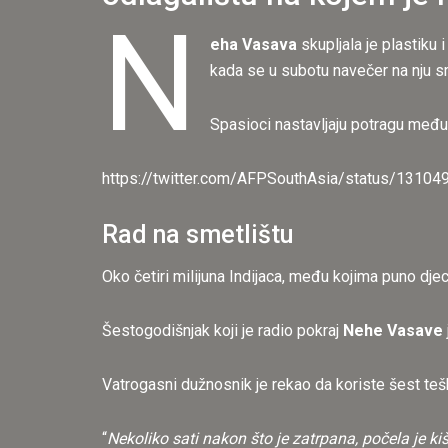
N
eha Vasava
skupljala je plastiku
kada se u subotu navečer na nju s
Spasioci nastavljaju potragu među
https://twitter.com/AFPSouthAsia/status/131
Rad na smetlištu
Oko četiri milijuna Indijaca, među kojima puno dje
Šestogodišnjak koji je radio pokraj
Nehe Vasave
Vatrogasni dužnosnik je rekao da koriste šest tešk
“
Nekoliko sati nakon što je zatrpana, počela je ki