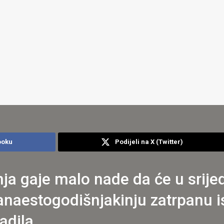
ooku
Podijeli na X (Twitter)
ja gaje malo nade da će u srije
vanaestogodišnjakinju zatrpanu
adila.