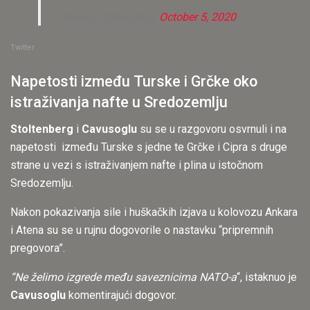
— Reuters (@Reuters)
October 5, 2020
Twitter
Napetosti između Turske i Grčke oko
istraživanja nafte u Sredozemlju
Stoltenberg
i
Cavusoglu
su se u razgovoru osvrnuli i na
napetosti između Turske s jedne te Grčke i Cipra s druge
strane u vezi s istraživanjem nafte i plina u istočnom
Sredozemlju.
Nakon pokazivanja sile i huškačkih izjava u kolovozu Ankara
i Atena su se u rujnu dogovorile o nastavku “pripremnih
pregovora”.
“Ne želimo izgrede među saveznicima NATO-a
“, istaknuo je
Cavusoglu
komentirajući dogovor.