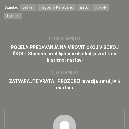
Oznake:
Grčka
Nagorno Karabahu
nato
sukob
turska
Prethodna vijest
POČELA PREDAVANJA NA VIROVITIČKOJ VISOKOJ
ŠKOLI: Studenti preddiplomskih studija vratili se
klasičnoj nastavi
Sljedeća vijest
ZATVARAJTE VRATA I PROZORE! Invazija smrdljivih
martina