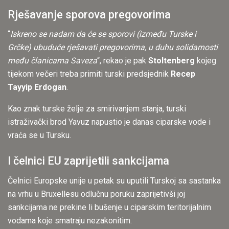
Rješavanje sporova pregovorima
“
Iskreno se nadam da će se sporovi (između Turske i
Grčke) ubuduće rješavati pregovorima, u duhu solidarnosti
među članicama Saveza
“, rekao je pak
Stoltenberg
kojeg
tijekom večeri treba primiti turski predsjednik
Recep
Tayyip Erdogan
.
Kao znak turske želje za smirivanjem stanja, turski
istraživački brod Yavuz napustio je danas ciparske vode i
vraća se u Tursku.
I čelnici EU zaprijetili sankcijama
Čelnici Europske unije u petak su uputili Turskoj sa sastanka
na vrhu u Bruxellesu odlučnu poruku zaprijetivši joj
sankcijama ne prekine li bušenje u ciparskim teritorijalnim
vodama koje smatraju nezakonitim.