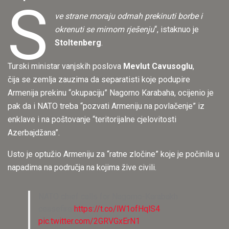
S
ve strane moraju odmah prekinuti borbe i
okrenuti se mirnom rješenju
“, istaknuo je
Stoltenberg
.
Turski ministar vanjskih poslova
Mevlut Cavusoglu
,
čija se zemlja zauzima da separatisti koje podupire
Armenija prekinu “okupaciju” Nagorno Karabaha, ocijenio je
pak da i NATO treba “pozvati Armeniju na povlačenje” iz
enklave i na poštovanje “teritorijalne cjelovitosti
Azerbajdžana”.
Usto je optužio Armeniju za “ratne zločine” koje je počinila u
napadima na područja na kojima žive civili.
NATO chief calls for Nagorno-Karabakh
ceasefire
https://t.co/lW1ofHqlS4
pic.twitter.com/2GRVGxErN1