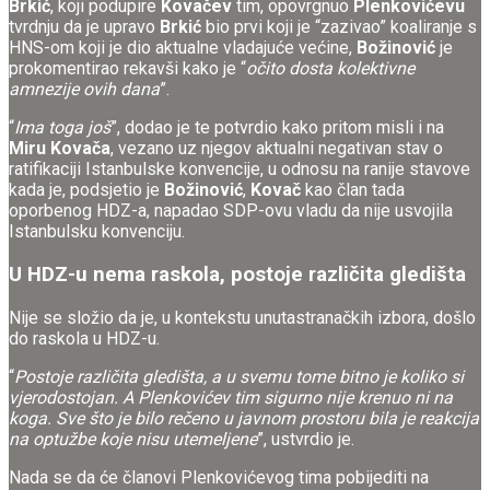
Brkić
, koji podupire
Kovačev
tim, opovrgnuo
Plenkovićevu
tvrdnju da je upravo
Brkić
bio prvi koji je “zazivao” koaliranje s
HNS-om koji je dio aktualne vladajuće većine,
Božinović
je
prokomentirao rekavši kako je “
očito dosta kolektivne
amnezije ovih dana
”.
“
Ima toga još
”, dodao je te potvrdio kako pritom misli i na
Miru Kovača
, vezano uz njegov aktualni negativan stav o
ratifikaciji Istanbulske konvencije, u odnosu na ranije stavove
kada je, podsjetio je
Božinović
,
Kovač
kao član tada
oporbenog HDZ-a, napadao SDP-ovu vladu da nije usvojila
Istanbulsku konvenciju.
U HDZ-u nema raskola, postoje različita gledišta
Nije se složio da je, u kontekstu unutastranačkih izbora, došlo
do raskola u HDZ-u.
“
Postoje različita gledišta, a u svemu tome bitno je koliko si
vjerodostojan. A Plenkovićev tim sigurno nije krenuo ni na
koga. Sve što je bilo rečeno u javnom prostoru bila je reakcija
na optužbe koje nisu utemeljene
”, ustvrdio je.
Nada se da će članovi Plenkovićevog tima pobijediti na