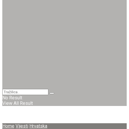
No Result
View All Result
Home
Vijesti
Hrvatska