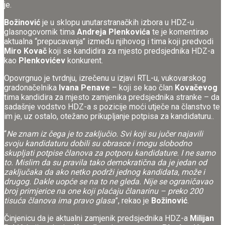
je.
Božinović
je u sklopu unutarstranačkih izbora u HDZ-u
glasnogovornik tima
Andreja Plenkovića
te je komentirao
aktualna “prepucavanja” između njihovog i tima koji predvodi
Miro Kovač
koji se kandidira za mjesto predsjednika HDZ-a
kao
Plenkovićev
konkurent.
Opovrgnuo je tvrdnju, izrečenu u izjavi RTL-u, vukovarskog
gradonačelnika
Ivana Penave
– koji se kao član
Kovačevog
tima kandidira za mjesto zamjenika predsjednika stranke – da
sadašnje vodstvo HDZ-a s pozicije moći utječe na članstvo te
im je, uz ostalo, otežano prikupljanje potpisa za kandidaturu..
“
Ne znam iz čega je to zaključio. Svi koji su jučer najavili
svoju kandidaturu dobili su obrasce i mogu slobodno
skupljati potpise članova za potporu kandidature. I ne samo
to. Mislim da su pravila tako demokratična da je jedan od
zaključaka da ako netko podrži jednog kandidata, može i
drugog. Dakle uopće se na to ne gleda. Nije se ograničavao
broj primjerice na one koji plaćaju članarinu – preko 200
tisuća članova ima pravo glasa
”, rekao je
Božinović
.
Činjenicu da je aktualni zamjenik predsjednika HDZ-a
Milijan