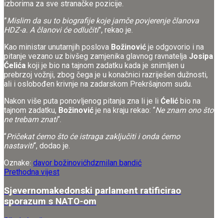
izborima za sve stranačke pozicije.
”
Mislim da su to biografije koje jamče povjerenje članova
HDZ-a. A članovi će odlučiti
”, rekao je.
Kao ministar unutarnjih poslova
Božinović
je odgovorio i na
pitanje vezano uz bivšeg zamjenika glavnog ravnatelja
Josipa
Ćelića
koji je bio na tajnom zadatku kada je snimljen u
prebrzoj vožnji, zbog čega je u konačnici razriješen dužnosti,
ali i oslobođen krivnje na zadarskom Prekršajnom sudu.
Nakon više puta ponovljenog pitanja zna li je li
Ćelić
bio na
tajnom zadatku,
Božinović
je na kraju rekao: “
Ne znam ono što
ne trebam znati
“.
“
Pričekat ćemo što će istraga zaključiti i onda ćemo
nastaviti
“, dodao je.
Oznake:
davor božinović
hdz
milan bandić
Prethodna vijest
Sjevernomakedonski parlament ratificirao
sporazum s NATO-om