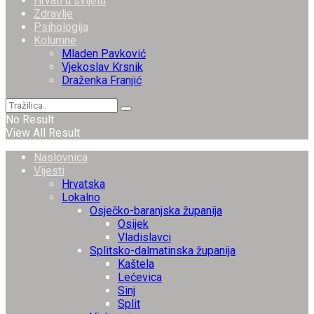
Hrvati u svijetu
Zdravlje
Psihologija
Kolumne
Mladen Pavković
Vjekoslav Krsnik
Draženka Franjić
No Result
View All Result
Naslovnica
Vijesti
Hrvatska
Lokalno
Osječko-baranjska županija
Osijek
Vladislavci
Splitsko-dalmatinska županija
Kaštela
Lećevica
Sinj
Split