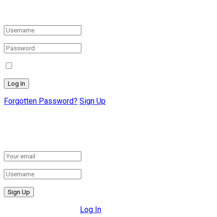
Login to your account below
Remember Me
Forgotten Password?
Sign Up
Create New Account!
Fill the forms below to register
All fields are required.
Log In