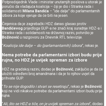
Potpredsjednik Vlade i ministar unutarnjih poslova u utorak je
poručio da vladajuća koalicija – čiji je dio i Stranka rada i
solidarnosti
Milana Bandića
– “ide dalje” do parlamentarnih
izbora za koje vjeruje da će biti na jesen.
Činjenica da je zagrebački HDZ danas glasao protiv
Bandićevog
prijedloga GUP-a ne znači kraj suradnje HDZ-a i
Stranke rada i solidarnosti na državnoj razini, potvrdio je
Božinović
u razgovoru za Dnevnik RTL televizije.
“
Koalicija ide dalje – do (parlamantarnih) izbora
”, rekao je.
Nema potrebe da parlamentarni izbori budu prije
rujna, no HDZ je uvijek spreman za izbore
HDZ na gradskoj razini, dodao je
Božinović
, zaključio je da će
uložiti određeni broj amandmana i da je to njihov uvjet da
prihvate GUP.
“
To se nije dogodilo i stvari se resetiraju
”, rekao je
Božinović
koji ne vidi nikakve potrebe da parlamentarni izbori budu prije
rujna.
“
Ali, što se HDZ-a tiče, on je uvijek spreman za izbore
“, dodao