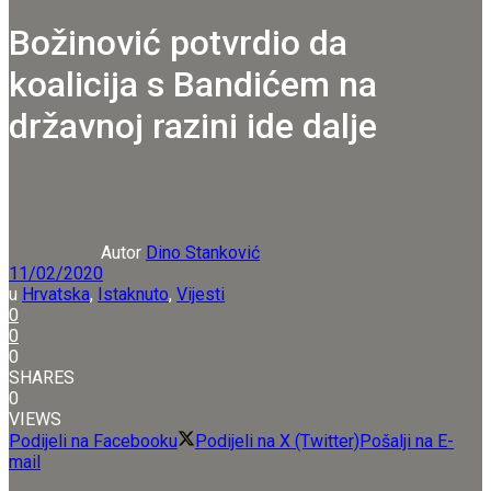
Božinović potvrdio da
koalicija s Bandićem na
državnoj razini ide dalje
Autor
Dino Stanković
11/02/2020
u
Hrvatska
,
Istaknuto
,
Vijesti
0
0
0
SHARES
0
VIEWS
Podijeli na Facebooku
Podijeli na X (Twitter)
Pošalji na E-
mail