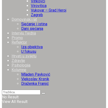
Vinkovci
Virovitica
Vukovar – Grad Heroj
Zagreb
Domovinski rat
Sjećanje i istina
Dani sjećanja
Intervju Tjedna
Promo
Reflektor
Iza objektiva
U fokusu
Hrvati u svijetu
Zdravlje
Psihologija
Kolumne
Mladen Pavković
Vjekoslav Krsnik
Draženka Franjić
No Result
View All Result