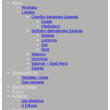
Vijesti
Hrvatska
Lokalno
Osječko-baranjska županija
Osijek
Vladislavci
Splitsko-dalmatinska županija
Kaštela
Lećevica
Sinj
Split
Vinkovci
Virovitica
Vukovar – Grad Heroj
Zagreb
Domovinski rat
Sjećanje i istina
Dani sjećanja
Intervju Tjedna
Promo
Reflektor
Iza objektiva
U fokusu