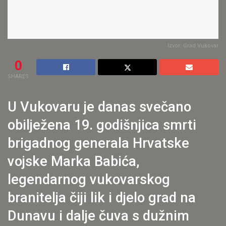
Izvor: Grad Vukovar
0
SHARES
U Vukovaru je danas svečano
obilježena 19. godišnjica smrti
brigadnog generala Hrvatske
vojske Marka Babića,
legendarnog vukovarskog
branitelja čiji lik i djelo grad na
Dunavu i dalje čuva s dužnim