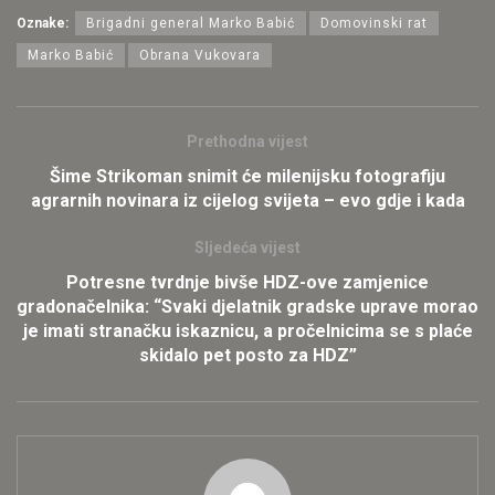
Oznake:
Brigadni general Marko Babić
Domovinski rat
Marko Babić
Obrana Vukovara
Prethodna vijest
Šime Strikoman snimit će milenijsku fotografiju
agrarnih novinara iz cijelog svijeta – evo gdje i kada
Sljedeća vijest
Potresne tvrdnje bivše HDZ-ove zamjenice
gradonačelnika: “Svaki djelatnik gradske uprave morao
je imati stranačku iskaznicu, a pročelnicima se s plaće
skidalo pet posto za HDZ”