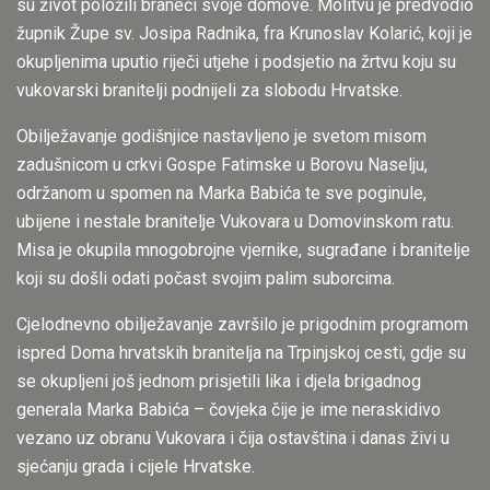
su život položili braneći svoje domove. Molitvu je predvodio
župnik Župe sv. Josipa Radnika, fra Krunoslav Kolarić, koji je
okupljenima uputio riječi utjehe i podsjetio na žrtvu koju su
vukovarski branitelji podnijeli za slobodu Hrvatske.
Obilježavanje godišnjice nastavljeno je svetom misom
zadušnicom u crkvi Gospe Fatimske u Borovu Naselju,
održanom u spomen na Marka Babića te sve poginule,
ubijene i nestale branitelje Vukovara u Domovinskom ratu.
Misa je okupila mnogobrojne vjernike, sugrađane i branitelje
koji su došli odati počast svojim palim suborcima.
Cjelodnevno obilježavanje završilo je prigodnim programom
ispred Doma hrvatskih branitelja na Trpinjskoj cesti, gdje su
se okupljeni još jednom prisjetili lika i djela brigadnog
generala Marka Babića – čovjeka čije je ime neraskidivo
vezano uz obranu Vukovara i čija ostavština i danas živi u
sjećanju grada i cijele Hrvatske.