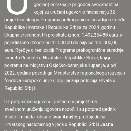
U
godine) održana je prigodna svečanost na
kojoj su uručeni ugovori o financiranju 32
projekta u sklopu Programa prekogranične suradnje između
Republike Hrvatske i Republike Srbije za 2024. godinu.
Ukupna vrijednost tih projekata iznosi 1.492.254,88 eura, a
pojedinačno iznose od 11.500,00 do najviše 135.000,00
eura. Riječ je o realizaciji Programa prekogranične suradnje
između Republike Hrvatske i Republike Srbije, koji je
pokrenut na inicijativu Osječko-baranjske županije, a od
2022. godine povodi ga Ministarstvo regionalnoga razvoja i
fondova Europske unije u cilju jačanja položaja Hrvata u
Republici Srbiji.
Uz potpisnike ugovora i partnere u projektima,
svečanom uručenju ugovora nazočili su potpredsjednik
Vlade i ministar obrane
Ivan Anušić
, predsjednica
Hrvatskog nacionalnog vijeća u Republici Srbiji
Jasna