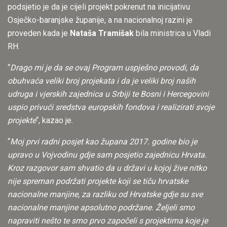
podsjetio je da je cijeli projekt pokrenut na inicijativu
Osječko-baranjske županije, a na nacionalnoj razini je
proveden kada je
Nataša Tramišak
bila ministrica u Vladi
RH.
“
Drago mi je da se ovaj Program uspješno provodi, da
obuhvaća veliki broj projekata i da je veliki broj naših
udruga i vjerskih zajednica u Srbiji te Bosni i Hercegovini
uspio privući sredstva europskih fondova i realizirati svoje
projekte
“, kazao je.
“
Moj prvi radni posjet kao župana 2017. godine bio je
upravo u Vojvodinu gdje sam posjetio zajednicu Hrvata.
Kroz razgovor sam shvatio da u državi u kojoj žive nitko
nije spreman podržati projekte koji se tiču hrvatske
nacionalne manjine, za razliku od Hrvatske gdje su sve
nacionalne manjine apsolutno podržane. Željeli smo
napraviti nešto te smo prvo započeli s projektima koje je