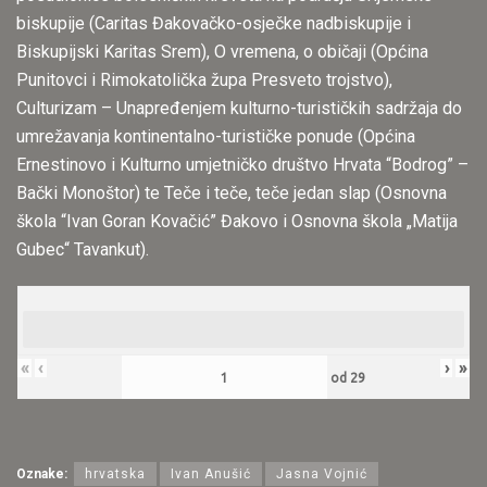
biskupije (Caritas Đakovačko-osječke nadbiskupije i
Biskupijski Karitas Srem), O vremena, o običaji (Općina
Punitovci i Rimokatolička župa Presveto trojstvo),
Culturizam – Unapređenjem kulturno-turističkih sadržaja do
umrežavanja kontinentalno-turističke ponude (Općina
Ernestinovo i Kulturno umjetničko društvo Hrvata “Bodrog” –
Bački Monoštor​) te Teče i teče, teče jedan slap (Osnovna
škola “Ivan Goran Kovačić” Đakovo i Osnovna škola „Matija
Gubec“ Tavankut).
«
‹
›
»
od
29
Oznake:
hrvatska
Ivan Anušić
Jasna Vojnić