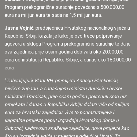
Program prekogranične suradnje povećana s 500.000,00
eura na milijun eura te sada na 1,5 milijun eura.
Jasna Vojnić
, predsjednica Hrvatskog nacionalnog vijeća u
Republici Srbiji, kazala je kako je ovo treće potpisivanje
ugovora u sklopu Programa prekogranične suradnje te da je
ova zajednica prije osam godina dobivala oko 20.000,00
eura od institucija Republike Srbije, a danas oko 180.000,00
eura.
“
Zahvaljujući Vladi RH, premijeru Andreju Plenkoviću,
bivšem županu, a sadašnjem ministru Anušiću i bivšoj
ministrici Tramišak, prije osam godina pokrenuli smo niz
projekata i danas u Republiku Srbiju dolazi više od milijun
eura za hrvatsku zajednicu. Sve to podrazumijeva i
kapitalne projekte poput izgradnje Hrvatskog doma u
Subotici, kadrovsko snaženje zajednice, nove projekte kao
što su izgradnja vrtića u mjestima gdje žive Hrvati. To