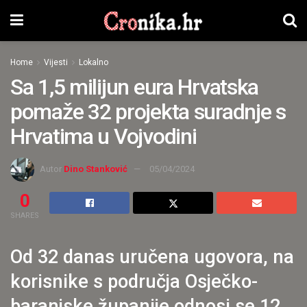
Home
Vijesti
Lokalno
Sa 1,5 milijun eura Hrvatska
pomaže 32 projekta suradnje s
Hrvatima u Vojvodini
Autor
Dino Stanković
05/04/2024
0
SHARES
Od 32 danas uručena ugovora, na
korisnike s područja Osječko-
baranjske županije odnosi se 12