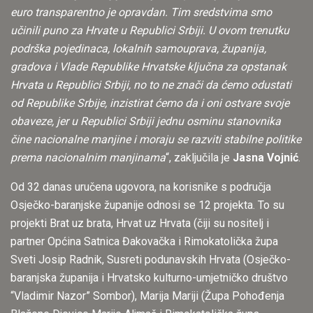
euro transparentno je opravdan. Tim sredstvima smo
učinili puno za Hrvate u Republici Srbiji. U ovom trenutku
podrška pojedinaca, lokalnih samouprava, županija,
gradova i Vlade Republike Hrvatske ključna za opstanak
Hrvata u Republici Srbiji, no to ne znači da ćemo odustati
od Republike Srbije, inzistirat ćemo da i oni ostvare svoje
obaveze, jer u Republici Srbiji jednu osminu stanovnika
čine nacionalne manjine i moraju se razviti stabilne politike
prema nacionalnim manjinama
“, zaključila je
Jasna Vojnić
.
Od 32 danas uručena ugovora, na korisnike s područja
Osječko-baranjske županije odnosi se 12 projekta. To su
projekti Brat uz brata, Hrvat uz Hrvata (čiji su nositelj i
partner Općina Satnica Đakovačka​ i Rimokatolička župa
Sveti Josip Radnik, ​Susreti podunavskih Hrvata (Osječko-
baranjska županija i Hrvatsko kulturno-umjetničko društvo
“Vladimir Nazor” Sombor​), Marija Mariji (Župa Pohođenja