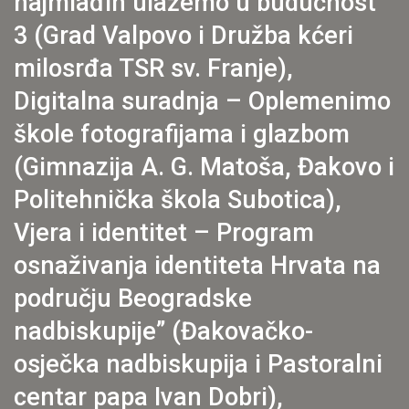
najmlađih ulažemo u budućnost
3 (Grad Valpovo i Družba kćeri
milosrđa TSR sv. Franje),
Digitalna suradnja – Oplemenimo
škole fotografijama i glazbom
(Gimnazija A. G. Matoša, Đakovo i
Politehnička škola Subotica),
Vjera i identitet – Program
osnaživanja identiteta Hrvata na
području Beogradske
nadbiskupije” (Đakovačko-
osječka nadbiskupija i Pastoralni
centar papa Ivan Dobri),