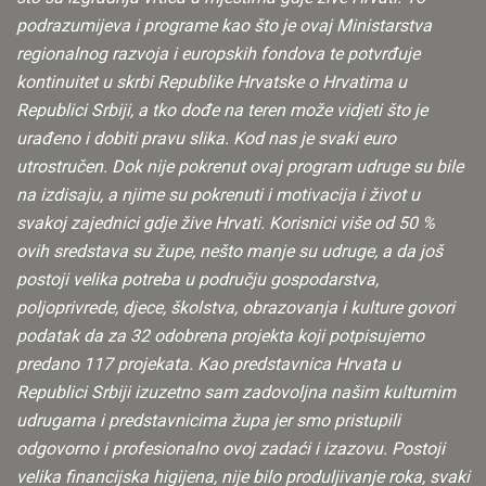
podrazumijeva i programe kao što je ovaj Ministarstva
regionalnog razvoja i europskih fondova te potvrđuje
kontinuitet u skrbi Republike Hrvatske o Hrvatima u
Republici Srbiji, a tko dođe na teren može vidjeti što je
urađeno i dobiti pravu slika. Kod nas je svaki euro
utrostručen. Dok nije pokrenut ovaj program udruge su bile
na izdisaju, a njime su pokrenuti i motivacija i život u
svakoj zajednici gdje žive Hrvati. Korisnici više od 50 %
ovih sredstava su župe, nešto manje su udruge, a da još
postoji velika potreba u području gospodarstva,
poljoprivrede, djece, školstva, obrazovanja i kulture govori
podatak da za 32 odobrena projekta koji potpisujemo
predano 117 projekata. Kao predstavnica Hrvata u
Republici Srbiji izuzetno sam zadovoljna našim kulturnim
udrugama i predstavnicima župa jer smo pristupili
odgovorno i profesionalno ovoj zadaći i izazovu. Postoji
velika financijska higijena, nije bilo produljivanje roka, svaki