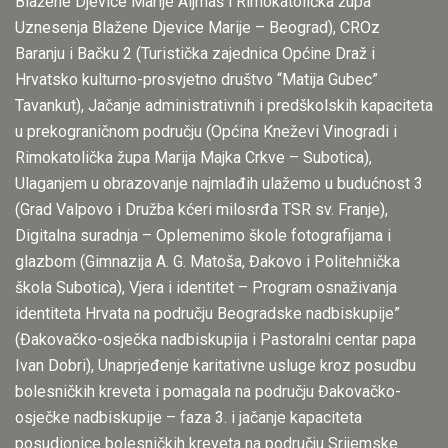
Blažene Djevice Marije Aljmaš​ i Rimokatolička župa
Uznesenja Blažene Djevice Marije – Beograd​), CROz
Baranju i Bačku 2 (Turistička zajednica Općine Draž i
Hrvatsko kulturno-prosvjetno društvo “Matija Gubec”
Tavankut), Jačanje administrativnih i predškolskih kapaciteta
u prekograničnom području (Općina Kneževi Vinogradi i
Rimokatolička župa Marija Majka Crkve – Subotica​),
Ulaganjem u obrazovanje najmlađih ulažemo u budućnost 3
(Grad Valpovo i Družba kćeri milosrđa TSR sv. Franje),
Digitalna suradnja – Oplemenimo škole fotografijama i
glazbom (Gimnazija A. G. Matoša, Đakovo i Politehnička
škola Subotica), Vjera i identitet – Program osnaživanja
identiteta Hrvata na području Beogradske nadbiskupije”
(Đakovačko-osječka nadbiskupija i Pastoralni centar papa
Ivan Dobri), Unaprjeđenje karitativne usluge kroz posudbu
bolesničkih kreveta i pomagala na području Đakovačko-
osječke nadbiskupije – faza 3. i jačanje kapaciteta
posudionice bolesničkih kreveta na području Srijemske