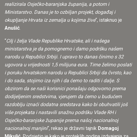
realizirala Osječko-baranjska županija, a potom i
Ministarstvo. Danas je to ozbiljan projekt, događaj i
okupljanje Hrvata iz zemalja u kojima žive
“, istaknuo je
Anušić
.
“
Cilj i želja Vlade Republike Hrvatske, ali i našega
ministarstva je da pomognemo i damo podršku našem
narodu u Republici Srbiji. I upravo to danas činimo s 32
ugovora u vrijednosti 1,5 milijuna eura. Time želimo poslati
i poruku hrvatskom narodu u Republici Srbiji da čvrsto, kao
i do sada, stojimo iza njih i da ćemo to raditi i dalje. S
obzirom da se naši korisnici ponašaju odgovorno prema
dodijeljenim sredstvima, vjerujem da ćemo u budućem
razdoblju iznaći dodatna sredstava kako bi obuhvatili još
više projekata i nastavili snažnu podršku Vlade RH i
Osječko-baranjske županije prema našoj nacionalnoj
nacionalnoj manjini
“, rekao je državni tajnik
Domagoj
Mikulić
. Podsjetio je kako je proteklih godina izdvajanja za