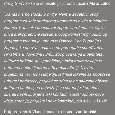
Crnoj Gori
“, rekao je obnašatelj dužnosti župana
Mato Lukić
.
“
Danas nismo slučajno ovdje. Naime, začetnici ovog
programa za koje uručujemo ugovore su bivša ministrica
Nataša Tranišak i donedavni župan Ivan Annušić. Cijela
priča prekogranične suradnje, ovog konkretnog i odličnog
programa krenula je upravo iz Osijeka. Kao Županija i
županijska uprava i dalje ćemo pomagati i surađivati s
Hrvatima u Vojvodini i Srbiji zbog očuvanja indentiteta i
kulturne baštine, ali i poboljšanja infrastrukture koja je
potrebna našim ljudima u Republici Srbiji. U ovim
projektima većinom sudjeluju jedinice lokalne samouprave,
udruge i poduzeća, projekti se odnose na sakralne objekte i
kulturnu baštinu, no najvažniji su suradnja, kontakti i
susreti naših ljudi jer svaki kontakt i susret donosi nove
ideje, emocije, projekte i nove kontakte
“, zaključio je
Lukić
.
Potpredsjednik Vlade i ministar obrane
Ivan Anušić