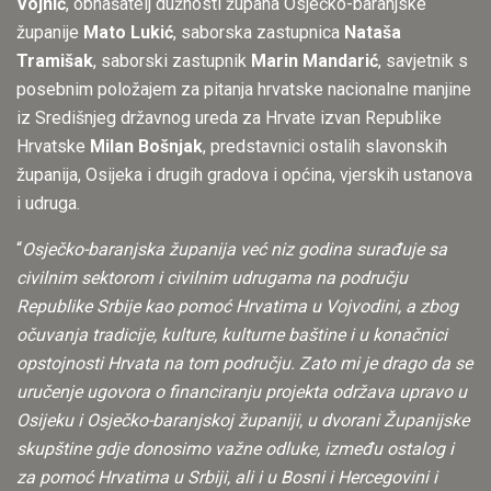
Vojnić
, obnašatelj dužnosti župana Osječko-baranjske
županije
Mato Lukić
, saborska zastupnica
Nataša
Tramišak
, saborski zastupnik
Marin Mandarić
, savjetnik s
posebnim položajem za pitanja hrvatske nacionalne manjine
iz Središnjeg državnog ureda za Hrvate izvan Republike
Hrvatske
Milan Bošnjak
, predstavnici ostalih slavonskih
županija, Osijeka i drugih gradova i općina, vjerskih ustanova
i udruga.
“
Osječko-baranjska županija već niz godina surađuje sa
civilnim sektorom i civilnim udrugama na području
Republike Srbije kao pomoć Hrvatima u Vojvodini, a zbog
očuvanja tradicije, kulture, kulturne baštine i u konačnici
opstojnosti Hrvata na tom području. Zato mi je drago da se
uručenje ugovora o financiranju projekta održava upravo u
Osijeku i Osječko-baranjskoj županiji, u dvorani Županijske
skupštine gdje donosimo važne odluke, između ostalog i
za pomoć Hrvatima u Srbiji, ali i u Bosni i Hercegovini i