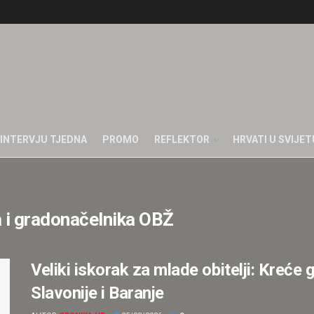
INTERVJU TJEDNA
PROMO
REFLEKTOR
HRVATI U SVIJET
a i gradonačelnika OBŽ
Veliki iskorak za mlade obitelji: Kreće 
Slavonije i Baranje