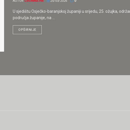
AUTOR
CRONIKA.HR
25/03/2026
0
U sjedištu Osječko-baranjskoj županiji u srijedu, 25. ožujka, održ
područja županije, na ...
OPŠIRNIJE