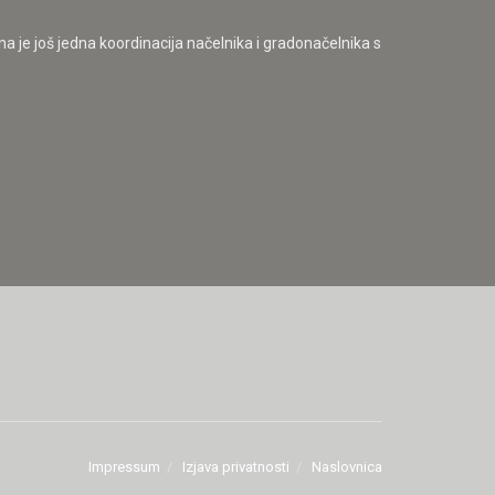
ana je još jedna koordinacija načelnika i gradonačelnika s
Impressum
Izjava privatnosti
Naslovnica