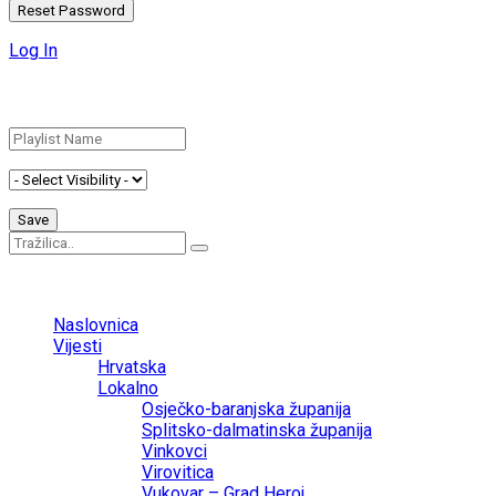
Log In
Add New Playlist
No Result
View All Result
Naslovnica
Vijesti
Hrvatska
Lokalno
Osječko-baranjska županija
Splitsko-dalmatinska županija
Vinkovci
Virovitica
Vukovar – Grad Heroj