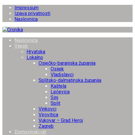
Impressum
Izjava privatnosti
Naslovnica
Naslovnica
Vijesti
Hrvatska
Lokalno
Osječko-baranjska županija
Osijek
Vladislavci
Splitsko-dalmatinska županija
Kaštela
Lećevica
Sinj
Split
Vinkovci
Virovitica
Vukovar – Grad Heroj
Zagreb
Domovinski rat