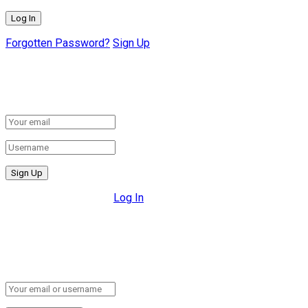
Forgotten Password?
Sign Up
Create New Account!
Fill the forms below to register
All fields are required.
Log In
Retrieve your password
Please enter your username or email address to reset your
password.