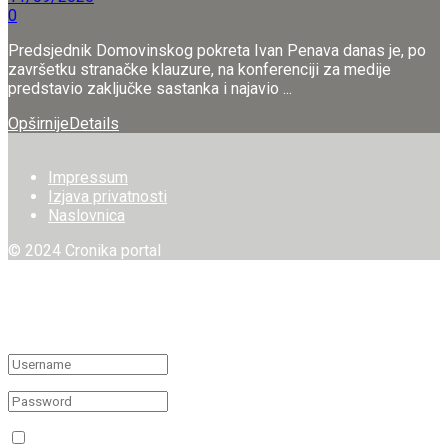
0
Predsjednik Domovinskog pokreta Ivan Penava danas je, po
završetku stranačke klauzure, na konferenciji za medije
predstavio zaključke sastanka i najavio ...
Opširnije
Details
Impressum
Izjava privatnosti
Naslovnica
© 2024 Cronika portal
Welcome Back!
Login to your account below
Remember Me