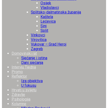
Osijek
Vladislavci
Splitsko-dalmatinska županija
Kaštela
Lećevica
Sinj
Split
Vinkovci
Virovitica
Vukovar – Grad Heroj
Zagreb
Domovinski rat
Sjećanje i istina
Dani sjećanja
Intervju Tjedna
Promo
Reflektor
Iza objektiva
U fokusu
Hrvati u svijetu
Zdravlje
Psihologija
Kolumne