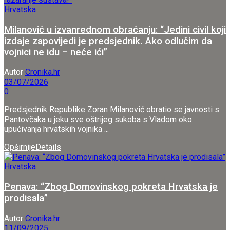
Hrvatska
Milanović u izvanrednom obraćanju: “Jedini civil koji
izdaje zapovijedi je predsjednik. Ako odlučim da
vojnici ne idu – neće ići”
Autor
Cronika.hr
03/07/2026
0
Predsjednik Republike Zoran Milanović obratio se javnosti s
Pantovčaka u jeku sve oštrijeg sukoba s Vladom oko
upućivanja hrvatskih vojnika ...
Opširnije
Details
Hrvatska
Penava: “Zbog Domovinskog pokreta Hrvatska je
prodisala”
Autor
Cronika.hr
11/09/2025