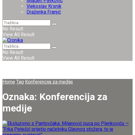
Mladen Pavković
Vjekoslav Krsnik
Draženka Franjić
No Result
View All Result
No Result
View All Result
Home
Tag
Konferencija za medije
Oznaka:
Konferencija za
medije