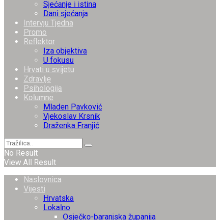
Sjećanje i istina
Dani sjećanja
Intervju Tjedna
Promo
Reflektor
Iza objektiva
U fokusu
Hrvati u svijetu
Zdravlje
Psihologija
Kolumne
Mladen Pavković
Vjekoslav Krsnik
Draženka Franjić
No Result
View All Result
Naslovnica
Vijesti
Hrvatska
Lokalno
Osječko-baranjska županija