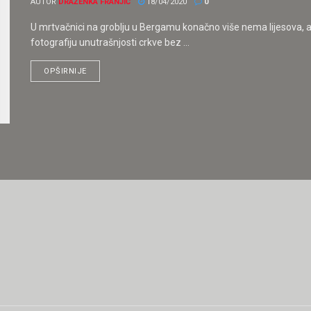
AUTOR
DRAŽENKA FRANJIĆ
18/04/2020
0
U mrtvačnici na groblju u Bergamu konačno više nema lijesova, 
fotografiju unutrašnjosti crkve bez ...
OPŠIRNIJE