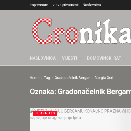
Impressum
Izjava privatnosti
Naslovnica
NASLOVNICA
VIJESTI
DOMOVINSKI RAT
Home
Tag
Gradonačelnik Bergama Giorgio Gori
Oznaka:
Gradonačelnik Bergam
ISTAKNUTO