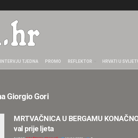
INTERVJU TJEDNA
PROMO
REFLEKTOR
HRVATI U SVIJET
a Giorgio Gori
MRTVAČNICA U BERGAMU KONAČNO PR
val prije ljeta